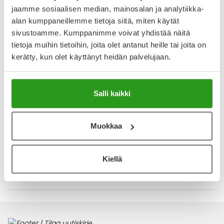
Näytä koko kuvaus
jaamme sosiaalisen median, mainosalan ja analytiikka-
alan kumppaneillemme tietoja siitä, miten käytät
Arvostelut ja kokemuksia
sivustoamme. Kumppanimme voivat yhdistää näitä
tietoja muihin tietoihin, joita olet antanut heille tai joita on
5
kerätty, kun olet käyttänyt heidän palvelujaan.
Kirjoita arvostelu
1 arvostelu
Salli kaikki
21.5.2025
Luottotuote
Tämä on minun kesto luottotuote joka auttaa jaksamaan
Muokkaa
pitkän ja raskaankin työpäivän.
Kiellä
Katso kaikki Berocca-tuotteet