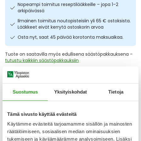
Nopeampi toimitus reseptilääkkeille – jopa 1–2
Ulkoilu
Vitamiinit
Syylät ja känsät
arkipäivässä
Ilmainen toimitus noutopisteisiin yli 65 € ostoksista.
Uni ja mieli
YA-tuotesarja
Täit
Lääkkeet eivät kerrytä ostoskorin arvoa
Osta nyt, saat 45 päivää korotonta maksuaikaa.
Vatsa
Ummetus
Tuote on saatavilla myös edullisena säästöpakkauksena -
Yskä
tutustu kaikkiin säästöpakkauksiin
Äänen käheys
Kuvaus
Käyttö
Koostumus
Info
Suostumus
Yksityiskohdat
Tietoja
Raikkaan makuinen porejuoma, joka auttaa jaksamaan
kiireen keskellä. Berocca Boost poretabl 30 kpl sopii
erityisesti aktiivisille ja kiireisille nuorille aikuisille sekä
ruuhkavuosien tueksi. Poretabletti sisältää kaikkia B-
Tämä sivusto käyttää evästeitä
vitamiineja, magnesiumia, sinkkiä, C-vitamiinia sekä
Käytämme evästeitä tarjoamamme sisällön ja mainosten
piristävää guaranauutetta. Valmisteen B-vitamiinit (B2-,
räätälöimiseen, sosiaalisen median ominaisuuksien
B3-, B6-, B12 ja foolihappo), magnesium ja
tukemiseen ja kävijämäärämme analysoimiseen. Lisäksi