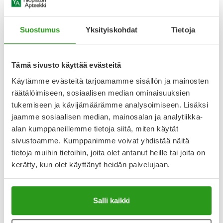
aiheuttama ihoärsytys, nännihaavaumat, säärihaavat,
vaippaihottumat ja nenän limakalvojen tulehdukset. Sitä
voi käyttää myös erittävien haavaumien hoitoon,
Suostumus
Yksityiskohdat
Tietoja
Näytä koko kuvaus
Tämä sivusto käyttää evästeitä
Lääkkeillä ja reseptillä ostetuilla tuotteilla ei ole
Käytämme evästeitä tarjoamamme sisällön ja mainosten
palautusoikeutta.
räätälöimiseen, sosiaalisen median ominaisuuksien
tukemiseen ja kävijämäärämme analysoimiseen. Lisäksi
jaamme sosiaalisen median, mainosalan ja analytiikka-
alan kumppaneillemme tietoja siitä, miten käytät
Katso kaikki Bepanthen-tuotteet
sivustoamme. Kumppanimme voivat yhdistää näitä
tietoja muihin tietoihin, joita olet antanut heille tai joita on
YA-muistuttaja
kerätty, kun olet käyttänyt heidän palvelujaan.
Muistuttajan avulla pidät huolen, että tilaat tarvitsemasi
tuotteet ajoissa, eivätkä ne lopu kesken.
Salli kaikki
Lisää tuote muistuttajaan