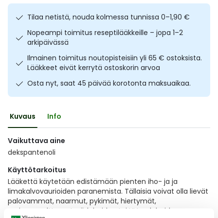
Ulkoilu
Vitamiinit
Syylät ja känsät
Tilaa netistä, nouda kolmessa tunnissa 0–1,90 €
Nopeampi toimitus reseptilääkkeille – jopa 1–2
Uni ja mieli
YA-tuotesarja
Täit
arkipäivässä
Ilmainen toimitus noutopisteisiin yli 65 € ostoksista.
Vatsa
Ummetus
Lääkkeet eivät kerrytä ostoskorin arvoa
Osta nyt, saat 45 päivää korotonta maksuaikaa.
Yskä
Äänen käheys
Kuvaus
Info
Vaikuttava aine
dekspantenoli
Käyttötarkoitus
Lääkettä käytetään edistämään pienten iho- ja ja
limakalvovaurioiden paranemista. Tällaisia voivat olla lievät
palovammat, naarmut, pykimät, hiertymät,
auringonpolttamat, sädehoidon tai UV-valohoidon