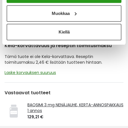
Lisää tuote muistuttajaan
Muokkaa
Lue lisää muistuttajasta
Kiellä
Kela-korvattavuus ja reseptin toimitusmaksu
Tämä tuote ei ole Kela-korvattava. Reseptin
toimitusmaksu 2,46 € lisätään tuotteen hintaan.
Laske korvauksen suuruus
Vastaavat tuotteet
BAQSIMI 3 mg NENÄJAUHE, KERTA-ANNOSPAKKAUS
1 annos
129,21 €