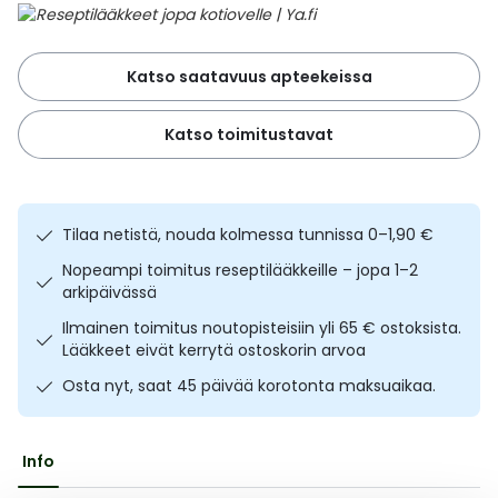
Ulkoilu
Vitamiinit
Syylät ja känsät
Katso saatavuus apteekeissa
Uni ja mieli
YA-tuotesarja
Täit
Katso toimitustavat
Vatsa
Ummetus
Yskä
Tilaa netistä, nouda kolmessa tunnissa 0–1,90 €
Äänen käheys
Nopeampi toimitus reseptilääkkeille – jopa 1–2
arkipäivässä
Ilmainen toimitus noutopisteisiin yli 65 € ostoksista.
Lääkkeet eivät kerrytä ostoskorin arvoa
Osta nyt, saat 45 päivää korotonta maksuaikaa.
Info