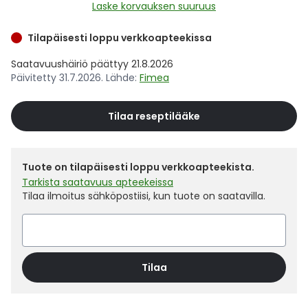
Yleis
Laske korvauksen suuruus
Lapset
Vartalon ihonhoito
Nesteytysvalmisteet
Kurkkukipu
Virts
Tilapäisesti loppu verkkoapteekissa
Umme
Saatavuushäiriö päättyy 21.8.2026
Matkailu
YA-tuotesarja
Omega-3 ja rasvahapot
Lihas- ja nivelkipu
Virts
Vitam
Päivitetty 31.7.2026. Lähde:
Fimea
Raskaus, äitiys ja vauvan hoito
Proteiini ja muut lisäravinteet
Närästys
Tilaa reseptilääke
Silmät, korvat ja nenä
Rauta ja rautalisät
Peräpukamat
Tuote on tilapäisesti loppu verkkoapteekista.
Suunhoito
Ravitsemus
Päänsärky
Tarkista saatavuus apteekeissa
Tilaa ilmoitus sähköpostiisi, kun tuote on saatavilla.
Sydän ja verenkierto
Sinkki
Ripuli
Testit, mittarit ja laitteet
Ubikinoni - koentsyymi Q10
Suun kuivuminen
Tilaa
Tupakoinnin lopettaminen
Urheilu ja tarvikkeet
Syyhy