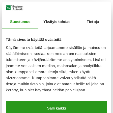
Markkinoija/myyntiluvanhaltija /
Marknadsföring/Försäljningstillstånd
Orifarm
Suostumus
Yksityiskohdat
Tietoja
Lääkkeillä ja reseptillä ostetuilla tuotteilla ei ole
palautusoikeutta.
Tämä sivusto käyttää evästeitä
Käytämme evästeitä tarjoamamme sisällön ja mainosten
räätälöimiseen, sosiaalisen median ominaisuuksien
Varaa reseptilääke apteekkiin, maksa apteekissa
tukemiseen ja kävijämäärämme analysoimiseen. Lisäksi
jaamme sosiaalisen median, mainosalan ja analytiikka-
alan kumppaneillemme tietoja siitä, miten käytät
sivustoamme. Kumppanimme voivat yhdistää näitä
Katso kaikki BAQSIMI ORIFARM-tuotteet
tietoja muihin tietoihin, joita olet antanut heille tai joita on
kerätty, kun olet käyttänyt heidän palvelujaan.
YA-muistuttaja
Muistuttajan avulla pidät huolen, että tilaat tarvitsemasi
Salli kaikki
tuotteet ajoissa, eivätkä ne lopu kesken.