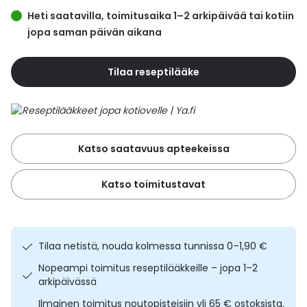
Yleis
Heti saatavilla, toimitusaika 1–2 arkipäivää tai kotiin
Lapset
Vartalon ihonhoito
Nesteytysvalmisteet
Kurkkukipu
jopa saman päivän aikana
Virts
Umme
Matkailu
YA-tuotesarja
Omega-3 ja rasvahapot
Lihas- ja nivelkipu
Virts
Tilaa reseptilääke
Vitam
Raskaus, äitiys ja vauvan hoito
Proteiini ja muut lisäravinteet
Närästys
Silmät, korvat ja nenä
Rauta ja rautalisät
Peräpukamat
Katso saatavuus apteekeissa
Suunhoito
Ravitsemus
Päänsärky
Katso toimitustavat
Sydän ja verenkierto
Sinkki
Ripuli
Tilaa netistä, nouda kolmessa tunnissa 0–1,90 €
Testit, mittarit ja laitteet
Ubikinoni - koentsyymi Q10
Suun kuivuminen
Nopeampi toimitus reseptilääkkeille – jopa 1–2
arkipäivässä
Tupakoinnin lopettaminen
Urheilu ja tarvikkeet
Syyhy
Ilmainen toimitus noutopisteisiin yli 65 € ostoksista.