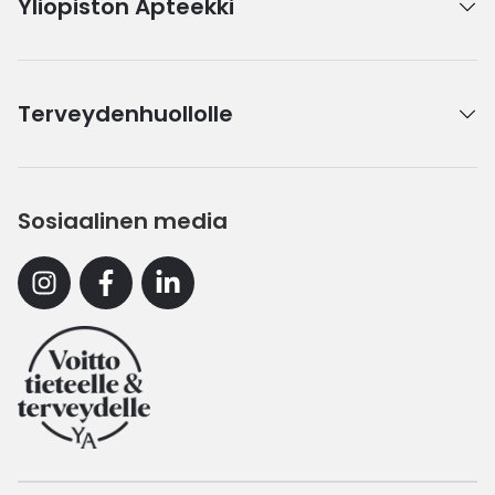
Yliopiston Apteekki
Terveydenhuollolle
Sosiaalinen media
Instagram
Facebook
Linkedin