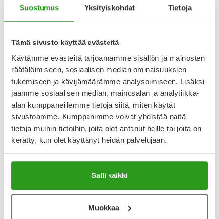
Katso kaikki BACTROBAN NASAL PARANOVA-tuotteet
Suostumus
Yksityiskohdat
Tietoja
YA-muistuttaja
Tämä sivusto käyttää evästeitä
Käytämme evästeitä tarjoamamme sisällön ja mainosten
Muistuttajan avulla pidät huolen, että tilaat tarvitsemasi
tuotteet ajoissa, eivätkä ne lopu kesken.
räätälöimiseen, sosiaalisen median ominaisuuksien
tukemiseen ja kävijämäärämme analysoimiseen. Lisäksi
Lisää tuote muistuttajaan
jaamme sosiaalisen median, mainosalan ja analytiikka-
alan kumppaneillemme tietoja siitä, miten käytät
Lue lisää muistuttajasta
sivustoamme. Kumppanimme voivat yhdistää näitä
tietoja muihin tietoihin, joita olet antanut heille tai joita on
kerätty, kun olet käyttänyt heidän palvelujaan.
Kela-korvattavuus ja reseptin toimitusmaksu
Tämä tuote ei ole Kela-korvattava. Reseptin
Salli kaikki
toimitusmaksu 2,46 € lisätään tuotteen hintaan.
Laske korvauksen suuruus
Muokkaa