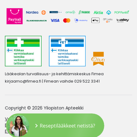
Lääkealan turvallisuus- ja kehittämiskeskus Fimea
kirjaamo@fimea.fi
| Fimean vaihde 029 522 3341
Copyright © 2026 Yliopiston Apteekki
Verkkoapteekin saavutettavuusseloste
Evästeasetukset
Reseptilääkkeet netistä?
Evästekäytäntö