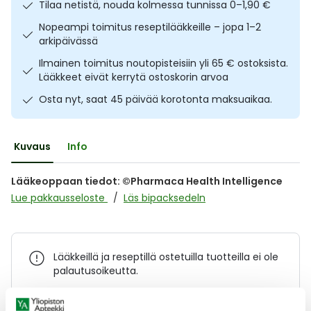
Tilaa netistä, nouda kolmessa tunnissa 0–1,90 €
Ulkoilu
Vitamiinit
Syylät ja känsät
Nopeampi toimitus reseptilääkkeille – jopa 1–2
arkipäivässä
Uni ja mieli
YA-tuotesarja
Täit
Ilmainen toimitus noutopisteisiin yli 65 € ostoksista.
Lääkkeet eivät kerrytä ostoskorin arvoa
Vatsa
Ummetus
Osta nyt, saat 45 päivää korotonta maksuaikaa.
Yskä
Kuvaus
Info
Äänen käheys
Lääkeoppaan tiedot: ©Pharmaca Health Intelligence
Lue pakkausseloste
Läs bipacksedeln
Lääkkeillä ja reseptillä ostetuilla tuotteilla ei ole
palautusoikeutta.