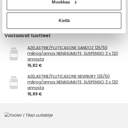
Muokkaa
toimitusmaksu 2,46 € lisätään tuotteen hintaan.
Laske korvauksen suuruus
Kiellä
Vastaavat tuotteet
AZELASTINE/FLUTICASONE SANDOZ 125/50
mikrog/annos NENÄSUMUTE, SUSPENSIO 3 x 120
annosta
16,82 €
AZELASTINE/FLUTICASONE NEWBURY 125/50
mikrog/annos NENÄSUMUTE, SUSPENSIO 3 x 120
annosta
16,89 €