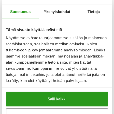
Varaa reseptilääke apteekkiin, maksa apteekissa
Suostumus
Yksityiskohdat
Tietoja
Katso kaikki AZEFLONE-tuotteet
Tämä sivusto käyttää evästeitä
Käytämme evästeitä tarjoamamme sisällön ja mainosten
räätälöimiseen, sosiaalisen median ominaisuuksien
YA-muistuttaja
tukemiseen ja kävijämäärämme analysoimiseen. Lisäksi
Muistuttajan avulla pidät huolen, että tilaat tarvitsemasi
jaamme sosiaalisen median, mainosalan ja analytiikka-
tuotteet ajoissa, eivätkä ne lopu kesken.
alan kumppaneillemme tietoja siitä, miten käytät
sivustoamme. Kumppanimme voivat yhdistää näitä
Lisää tuote muistuttajaan
tietoja muihin tietoihin, joita olet antanut heille tai joita on
kerätty, kun olet käyttänyt heidän palvelujaan.
Lue lisää muistuttajasta
Salli kaikki
Kela-korvattavuus ja reseptin toimitusmaksu
Tämä tuote ei ole Kela-korvattava. Reseptin