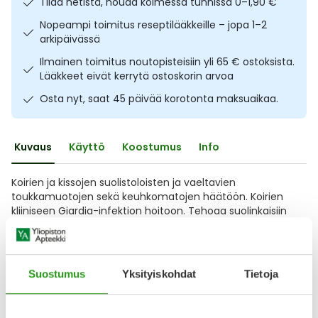
Tilaa netistä, nouda kolmessa tunnissa 0–1,90 €
Ulkoilu
Vitamiinit
Syylät ja känsät
Nopeampi toimitus reseptilääkkeille – jopa 1–2
arkipäivässä
Uni ja mieli
YA-tuotesarja
Täit
Ilmainen toimitus noutopisteisiin yli 65 € ostoksista.
Lääkkeet eivät kerrytä ostoskorin arvoa
Vatsa
Ummetus
Osta nyt, saat 45 päivää korotonta maksuaikaa.
Yskä
Kuvaus
Käyttö
Koostumus
Info
Äänen käheys
Koirien ja kissojen suolistoloisten ja vaeltavien
toukkamuotojen sekä keuhkomatojen häätöön. Koirien
kliiniseen Giardia-infektion hoitoon. Tehoaa suolinkaisiin
(toxocara canis, Toxocara cati, Toxascaris leonia),
hakamatoihin (Uncinaria stenocephala, Ancylostoma
caninum, Ancylostoma tubaeforme), piiskamatoihin
(Trichuris vulpis),
Suostumus
Yksityiskohdat
Tietoja
Näytä koko kuvaus