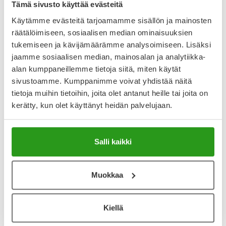
Tämä sivusto käyttää evästeitä
Lääkkeillä ja reseptillä ostetuilla tuotteilla ei ole
Käytämme evästeitä tarjoamamme sisällön ja mainosten
palautusoikeutta.
räätälöimiseen, sosiaalisen median ominaisuuksien
tukemiseen ja kävijämäärämme analysoimiseen. Lisäksi
jaamme sosiaalisen median, mainosalan ja analytiikka-
alan kumppaneillemme tietoja siitä, miten käytät
Katso kaikki Axilur-tuotteet
sivustoamme. Kumppanimme voivat yhdistää näitä
tietoja muihin tietoihin, joita olet antanut heille tai joita on
kerätty, kun olet käyttänyt heidän palvelujaan.
YA-muistuttaja
Muistuttajan avulla pidät huolen, että tilaat tarvitsemasi
tuotteet ajoissa, eivätkä ne lopu kesken.
Salli kaikki
Lisää tuote muistuttajaan
Muokkaa
Lue lisää muistuttajasta
Kiellä
Kela-korvattavuus ja reseptin toimitusmaksu