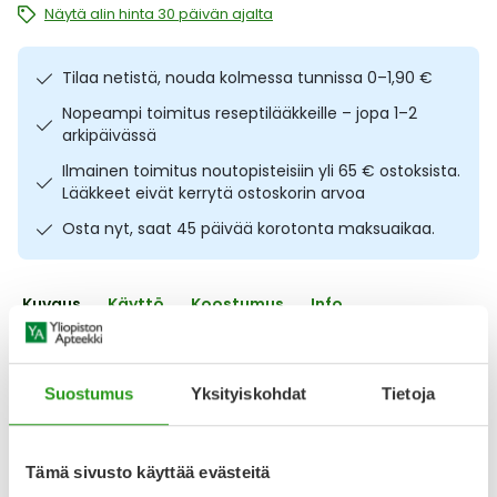
Näytä alin hinta 30 päivän ajalta
Ulkoilu
Vitamiinit
Syylät ja känsät
Tilaa netistä, nouda kolmessa tunnissa 0–1,90 €
Uni ja mieli
YA-tuotesarja
Täit
Nopeampi toimitus reseptilääkkeille – jopa 1–2
arkipäivässä
Vatsa
Ummetus
Ilmainen toimitus noutopisteisiin yli 65 € ostoksista.
Lääkkeet eivät kerrytä ostoskorin arvoa
Yskä
Osta nyt, saat 45 päivää korotonta maksuaikaa.
Äänen käheys
Kuvaus
Käyttö
Koostumus
Info
Erittäin kuivaa ja herkkää ihoa hoitava vartaloöljy. Aveeno
skin relief body oil spray 200 ml on vartalolle suihkutettava
Suostumus
Yksityiskohdat
Tietoja
öljy, joka tuo kuivalle ja karhealle iholle pehmeyttä sekä
kosteutta. Ihosta tulee myös joustavampi ja sileämpi.
Vartaloöljy sisältää jopa 98 % luonnollisia aineosia, kuten
hoitavaa jojoba- ja kauraöljyä. Silkkinen öljy on parasta
Tämä sivusto käyttää evästeitä
levittää vartalolle suihkun