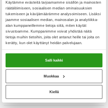
Käytämme evästeitä tarjoamamme sisällön ja mainosten
Näytä koko kuvaus
räätälöimiseen, sosiaalisen median ominaisuuksien
tukemiseen ja kävijämäärämme analysoimiseen. Lisäksi
Arvostelut ja kokemuksia
jaamme sosiaalisen median, mainosalan ja analytiikka-
alan kumppaneillemme tietoja siitä, miten käytät
3.95
sivustoamme. Kumppanimme voivat yhdistää näitä
Kirjoita arvostelu
16 arvostelua
tietoja muihin tietoihin, joita olet antanut heille tai joita on
kerätty, kun olet käyttänyt heidän palvelujaan.
4.6.2026
Paras öljy
Salli kaikki
Ihana tuoksu ja todella kosteuttava öljy. Mielestäni imeytyy
myös hyvin. Ravitsee ihoa hyvin.
Muokkaa
26.10.2025
Kiellä
Näytä lisää arvosteluja