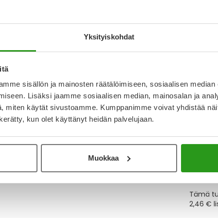
Katso k
Yksityiskohdat
Y
itä
Muistutt
mme sisällön ja mainosten räätälöimiseen, sosiaalisen median
tuotteet
iseen. Lisäksi jaamme sosiaalisen median, mainosalan ja analy
, miten käytät sivustoamme. Kumppanimme voivat yhdistää näitä t
n kerätty, kun olet käyttänyt heidän palvelujaan.
Lue lisä
Muokkaa
Kela-
Tämä tuo
2,46 € l