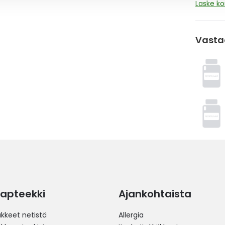
Laske k
Vasta
apteekki
Ajankohtaista
äkkeet netistä
Allergia