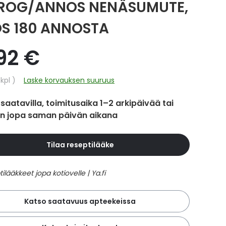
ROG/ANNOS NENÄSUMUTE,
OS 180 ANNOSTA
,92 €
hinta
/kpl
Laske korvauksen suuruus
 saatavilla, toimitusaika 1–2 arkipäivää tai
in jopa saman päivän aikana
Tilaa reseptilääke
Katso saatavuus apteekeissa