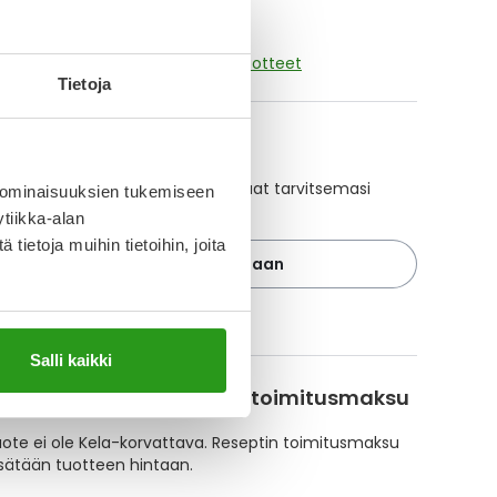
aikki ATROVENT NASAL ORIFARM-tuotteet
Tietoja
A-muistuttaja
ajan avulla pidät huolen, että tilaat tarvitsemasi
 ominaisuuksien tukemiseen
 ajoissa, eivätkä ne lopu kesken.
tiikka-alan
ietoja muihin tietoihin, joita
Lisää tuote muistuttajaan
ä muistuttajasta
Salli kaikki
korvattavuus ja reseptin toimitusmaksu
te ei ole Kela-korvattava. Reseptin toimitusmaksu
isätään tuotteen hintaan.