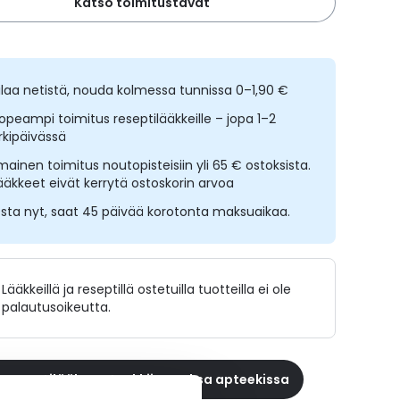
Katso toimitustavat
ilaa netistä, nouda kolmessa tunnissa 0–1,90 €
opeampi toimitus reseptilääkkeille – jopa 1–2
rkipäivässä
lmainen toimitus noutopisteisiin yli 65 € ostoksista.
ääkkeet eivät kerrytä ostoskorin arvoa
sta nyt, saat 45 päivää korotonta maksuaikaa.
Lääkkeillä ja reseptillä ostetuilla tuotteilla ei ole
palautusoikeutta.
 reseptilääke apteekkiin, maksa apteekissa