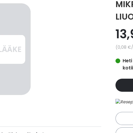
MIK
LIU
13
Yksikkö
0,08 €
Heti
koti