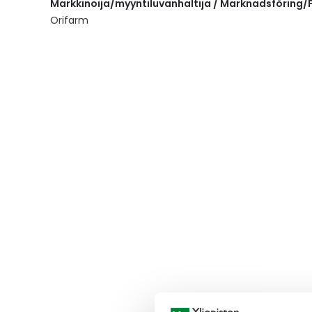
Markkinoija/myyntiluvanhaltija / Marknadsföring/F
the
images
Orifarm
gallery