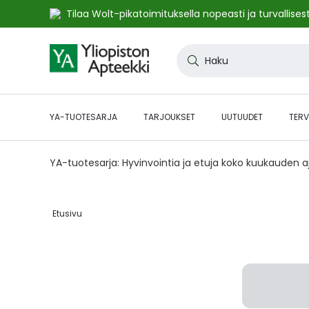
Tilaa Wolt-pikatoimituksella nopeasti ja turvallisest
Skip
to
Haku
Content
YA-TUOTESARJA
TARJOUKSET
UUTUUDET
TERV
YA-tuotesarja: Hyvinvointia ja etuja koko kuukauden 
Etusivu‎
Skip
to
the
end