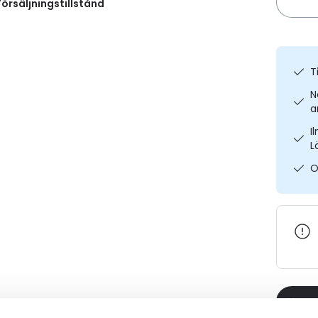
örsäljningstillstånd
T
N
a
I
L
O
Varaa