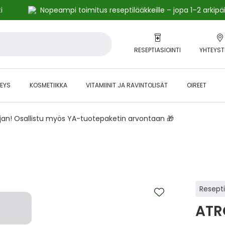
i
Nopeampi toimitus reseptilääkkeille – jopa 1–2 arkipä
RESEPTIASIOINTI
YHTEYST
EYS
KOSMETIIKKA
VITAMIINIT JA RAVINTOLISÄT
OIREET
ajan! Osallistu myös YA-tuotepaketin arvontaan 🎁
Resept
ATR