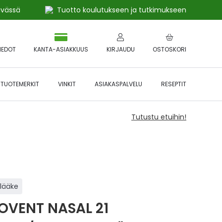
ivässä
Tuotto koulutukseen ja tutkimukseen
IEDOT
KANTA-ASIAKKUUS
KIRJAUDU
OSTOSKORI
TUOTEMERKIT
VINKIT
ASIAKASPALVELU
RESEPTIT
Tutustu etuihin!
ilääke
OVENT NASAL 21