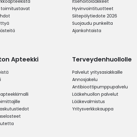
erkkoapteekista
Itsehoitolääkkeet
 toimitustavat
Hyvinvointituotteet
ehdot
Siitepölytiedote 2026
yttyä
Suojaudu punkeilta
västeitä
Ajankohtaista
ston Apteekki
Terveydenhuollolle
istä
Palvelut yritysasiakkaille
i
Annosjakelu
Antibioottipumppupalvelu
pteekkimalli
Lääkehuollon palvelut
mittajille
Lääkevalmistus
 laskutustiedot
Yritysverkkokauppa
aselosteet
utetta