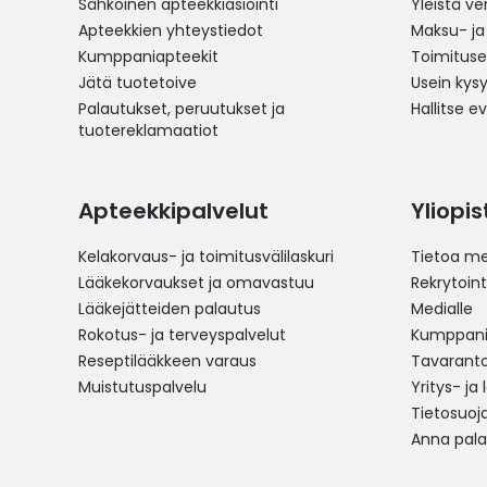
Sähköinen apteekkiasiointi
Yleistä v
Apteekkien yhteystiedot
Maksu- ja
Kumppaniapteekit
Toimitus
Jätä tuotetoive
Usein kys
Palautukset, peruutukset ja
Hallitse e
tuotereklamaatiot
Apteekkipalvelut
Yliopi
Kelakorvaus- ja toimitusvälilaskuri
Tietoa me
Lääkekorvaukset ja omavastuu
Rekrytoint
Lääkejätteiden palautus
Medialle
Rokotus- ja terveyspalvelut
Kumppania
Reseptilääkkeen varaus
Tavarantoi
Muistutuspalvelu
Yritys- ja
Tietosuoj
Anna pala