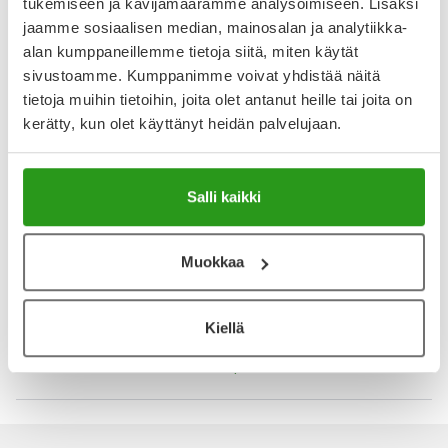
tukemiseen ja kävijämäärämme analysoimiseen. Lisäksi
Näytä koko kuvaus
jaamme sosiaalisen median, mainosalan ja analytiikka-
alan kumppaneillemme tietoja siitä, miten käytät
Arvostelut ja kokemuksia
sivustoamme. Kumppanimme voivat yhdistää näitä
5
tietoja muihin tietoihin, joita olet antanut heille tai joita on
Kirjoita arvostelu
1 arvostelu
kerätty, kun olet käyttänyt heidän palvelujaan.
7.2.2026
Salli kaikki
Rauhoittaa ja kosteuttaa
Silmäluomeni olivat hyvin kuivat ja arat, laitoin tätä
Muokkaa
voidetta koko luomelle ja hyvin auttoi. Kosteuttaa ja
rauhoittaa ihoa, ei ärsytä silmiä vaikka laittaa reilustikin.
Kiellä
Katso kaikki Atopik-tuotteet