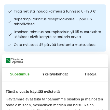
Ulkoilu
Vitamiinit
Syylät ja känsät
Tilaa netistä, nouda kolmessa tunnissa 0–1,90 €
Uni ja mieli
YA-tuotesarja
Täit
Nopeampi toimitus reseptilääkkeille – jopa 1–2
arkipäivässä
Vatsa
Ummetus
Ilmainen toimitus noutopisteisiin yli 65 € ostoksista.
Lääkkeet eivät kerrytä ostoskorin arvoa
Yskä
Osta nyt, saat 45 päivää korotonta maksuaikaa.
Äänen käheys
Kuvaus
Käyttö
Koostumus
Info
Rauhoittava ja kosteuttava silmänympärysvoide herkälle
Suostumus
Yksityiskohdat
Tietoja
iholle. Atopik Sensitive silmänympärysvoide 15 ml on
täyteläinen mutta helposti imeytyvä voide, joka hoitaa ja
ravitsee ohutta silmänympärysihoa tehokkaasti.
Tämä sivusto käyttää evästeitä
Koostumus sopii erityisesti kuivalle, kutisevalle ja ärtyneelle
iholle, ja se jättää ihon miellyttävän pehmeäksi ja
Käytämme evästeitä tarjoamamme sisällön ja mainosten
rauhoittuneeksi. Voide tukee ihon luonnollista
räätälöimiseen, sosiaalisen median ominaisuuksien