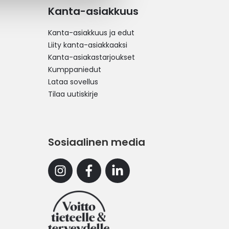
Kanta-asiakkuus
Kanta-asiakkuus ja edut
Liity kanta-asiakkaaksi
Kanta-asiakastarjoukset
Kumppaniedut
Lataa sovellus
Tilaa uutiskirje
Sosiaalinen media
Instagram
Facebook
Linkedin