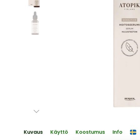
end
of
the
images
gallery
Skip
to
the
Kuvaus
Käyttö
Koostumus
Info
beginning