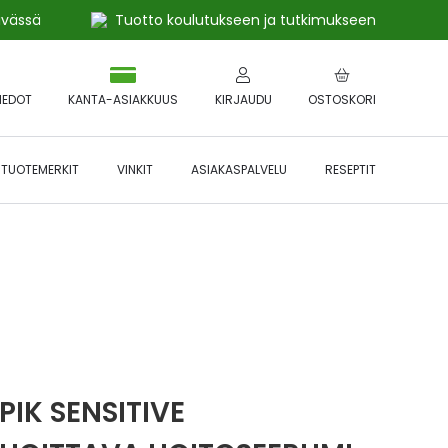
ivässä
Tuotto koulutukseen ja tutkimukseen
IEDOT
KANTA-ASIAKKUUS
KIRJAUDU
OSTOSKORI
TUOTEMERKIT
VINKIT
ASIAKASPALVELU
RESEPTIT
 🔥 *Katso tarkemmat ehdot
Hyödynnä
etu!
PIK SENSITIVE