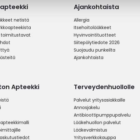
apteekki
Ajankohtaista
äkkeet netistä
Allergia
erkkoapteekista
Itsehoitolääkkeet
 toimitustavat
Hyvinvointituotteet
ehdot
Siitepölytiedote 2026
yttyä
Suojaudu punkeilta
västeitä
Ajankohtaista
ston Apteekki
Terveydenhuollolle
istä
Palvelut yritysasiakkaille
i
Annosjakelu
Antibioottipumppupalvelu
pteekkimalli
Lääkehuollon palvelut
mittajille
Lääkevalmistus
 laskutustiedot
Yritysverkkokauppa