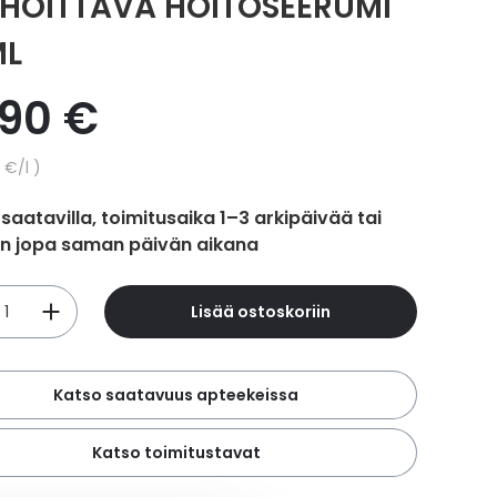
HOITTAVA HOITOSEERUMI
ML
,90 €
hinta
3 €
/l
 saatavilla, toimitusaika 1–3 arkipäivää tai
in jopa saman päivän aikana
Lisää ostoskoriin
Katso saatavuus apteekeissa
Katso toimitustavat