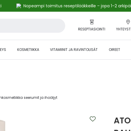
i
Nopeampi toimitus reseptilääkkeille – jopa 1–2 arkipä
RESEPTIASIOINTI
YHTEYST
EYS
KOSMETIIKKA
VITAMIINIT JA RAVINTOLISÄT
OIREET
alihintaiset tuotteet kanta-asiakkaille -24 % to klo 23.59 asti.
kosmetiikka seerumit ja ihoöljyt‎
ATO