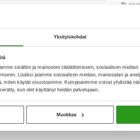
Näytä
lle. Atopik Sensitive rauhoittava hoitoseerumi 30
a auttavat tukemaan ihon luonnollista
 imeytyvän koostumuksensa ansiosta seerumi
T
la. Syväkosteuttavat ja hoitavat
N
Yksityiskohdat
a
I
itä
L
mme sisällön ja mainosten räätälöimiseen, sosiaalisen median
O
iseen. Lisäksi jaamme sosiaalisen median, mainosalan ja analy
, miten käytät sivustoamme. Kumppanimme voivat yhdistää näitä t
n kerätty, kun olet käyttänyt heidän palvelujaan.
Katso ka
Muokkaa