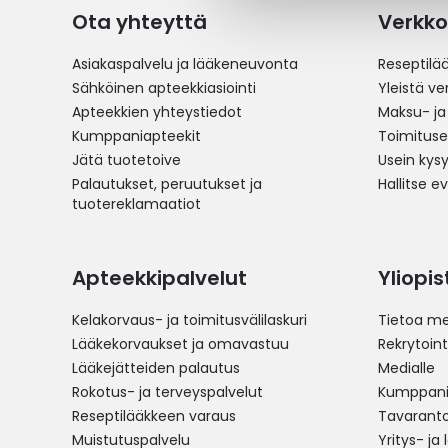
Ota yhteyttä
Verkko
Asiakaspalvelu ja lääkeneuvonta
Reseptilä
Sähköinen apteekkiasiointi
Yleistä v
Apteekkien yhteystiedot
Maksu- ja
Kumppaniapteekit
Toimitus
Jätä tuotetoive
Usein kys
Palautukset, peruutukset ja
Hallitse e
tuotereklamaatiot
Apteekkipalvelut
Yliopi
Kelakorvaus- ja toimitusvälilaskuri
Tietoa me
Lääkekorvaukset ja omavastuu
Rekrytoint
Lääkejätteiden palautus
Medialle
Rokotus- ja terveyspalvelut
Kumppania
Reseptilääkkeen varaus
Tavarantoi
Muistutuspalvelu
Yritys- ja