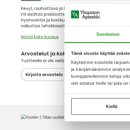
of
Kevyt, rauhoittava ja kosteuttava seerumi herkälle iho
the
ml sisältää prebiootteja ja fermentoitua kauraa, jotk
images
hyvinvointia ja kosteustasapainoa. Ohuen, nopeasti
gallery
vaikuttaa tehokkaasti myös ärtyneellä ja kuivalla ihol
Suostumus
Näytä koko kuvaus
Arvostelut ja kokemuksia
Tämä sivusto käyttää eväste
Tuotteella ei ole vielä yhtään arvostelua.
Käytämme evästeitä tarjoama
ja kävijämäärämme analysoim
Kirjoita arvostelu
kumppaneillemme tietoja siitä
olet antanut heille tai joita o
Kiellä