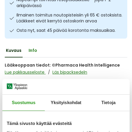
arkipäivässä
Ulkoilu
Vitamiinit
Syylät ja känsät
Ilmainen toimitus noutopisteisiin yli 65 € ostoksista.
Lääkkeet eivät kerrytä ostoskorin arvoa
Uni ja mieli
YA-tuotesarja
Täit
Osta nyt, saat 45 päivää korotonta maksuaikaa.
Vatsa
Ummetus
Kuvaus
Info
Yskä
Lääkeoppaan tiedot: ©Pharmaca Health Intelligence
Äänen käheys
Lue pakkausseloste
Läs bipacksedeln
Muu tuotemateriaali
Lue pakkausseloste / Läs bipacksedeln
Suostumus
Yksityiskohdat
Tietoja
Lääkkeillä ja reseptillä ostetuilla tuotteilla ei ole
Tämä sivusto käyttää evästeitä
palautusoikeutta.