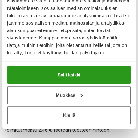
Käytämme evästeitä tarjoamamme sisällön ja mainosten
räätälöimiseen, sosiaalisen median ominaisuuksien
tukemiseen ja kävijämäärämme analysoimiseen. Lisäksi
Katso kaikki Aqua Sterilisata-tuotteet
jaamme sosiaalisen median, mainosalan ja analytiikka-
alan kumppaneillemme tietoja siitä, miten käytät
sivustoamme. Kumppanimme voivat yhdistää näitä
YA-muistuttaja
tietoja muihin tietoihin, joita olet antanut heille tai joita on
kerätty, kun olet käyttänyt heidän palvelujaan.
Muistuttajan avulla pidät huolen, että tilaat tarvitsemasi
tuotteet ajoissa, eivätkä ne lopu kesken.
Salli kaikki
Lisää tuote muistuttajaan
Lue lisää muistuttajasta
Muokkaa
Kela-korvattavuus ja reseptin toimitusmaksu
Kiellä
Tämä tuote ei ole Kela-korvattava. Reseptin
toimitusmaksu 2,46 € lisätään tuotteen hintaan.