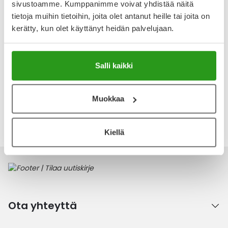
kuivaan hiuspohjaan, meikin alle, meikin poistoon ja
sivustoamme. Kumppanimme voivat yhdistää näitä
parranajon jälkeen käytettäväksi. Hajusteeton ja
tietoja muihin tietoihin, joita olet antanut heille tai joita on
parabeeniton. Rasvapitoisuus 20 %.
kerätty, kun olet käyttänyt heidän palvelujaan.
Arvostelut ja kokemuksia
Tuotteella ei ole vielä yhtään arvostelua.
Salli kaikki
Kirjoita arvostelu
Muokkaa
Katso kaikki Apobase-tuotteet
Kiellä
Ota yhteyttä