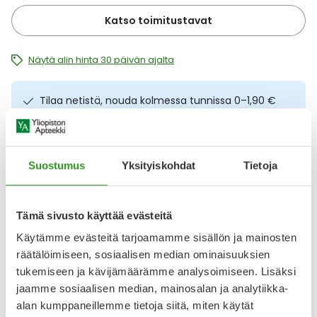
Ulkoilu
Vitamiinit
Syylät ja känsät
Katso toimitustavat
Uni ja mieli
YA-tuotesarja
Täit
Näytä alin hinta 30 päivän ajalta
Vatsa
Ummetus
Tilaa netistä, nouda kolmessa tunnissa 0–1,90 €
Nopeampi toimitus reseptilääkkeille – jopa 1–2
Yskä
arkipäivässä
Ilmainen toimitus noutopisteisiin yli 65 € ostoksista.
Suostumus
Yksityiskohdat
Tietoja
Äänen käheys
Lääkkeet eivät kerrytä ostoskorin arvoa
Osta nyt, saat 45 päivää korotonta maksuaikaa.
Tämä sivusto käyttää evästeitä
Käytämme evästeitä tarjoamamme sisällön ja mainosten
Kuvaus
Käyttö
Koostumus
Info
räätälöimiseen, sosiaalisen median ominaisuuksien
tukemiseen ja kävijämäärämme analysoimiseen. Lisäksi
Kosteuttava ja kosteuden säilyttävä kevyt perusvoide
jaamme sosiaalisen median, mainosalan ja analytiikka-
päivittäiseen käyttöön. Helposti levityvä lotion sopii kaikille
alan kumppaneillemme tietoja siitä, miten käytät
ihotyypeille ja koko perheelle. Soveltuu erityisen hyvin