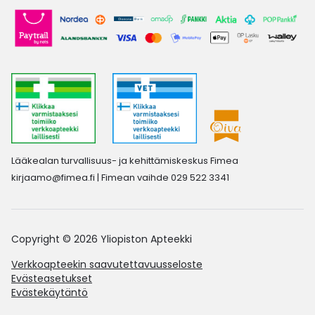
Lääkealan turvallisuus- ja kehittämiskeskus Fimea
kirjaamo@fimea.fi
| Fimean vaihde 029 522 3341
Copyright © 2026 Yliopiston Apteekki
Verkkoapteekin saavutettavuusseloste
Evästeasetukset
Evästekäytäntö