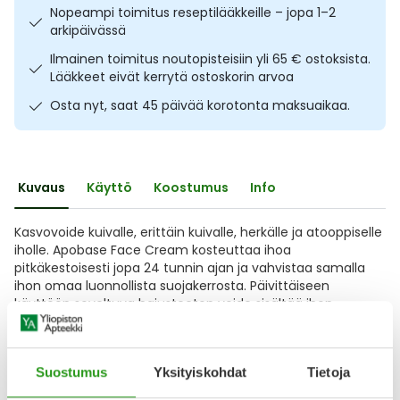
Nopeampi toimitus reseptilääkkeille – jopa 1–2
Ulkoilu
Vitamiinit
Syylät ja känsät
arkipäivässä
Ilmainen toimitus noutopisteisiin yli 65 € ostoksista.
Uni ja mieli
YA-tuotesarja
Täit
Lääkkeet eivät kerrytä ostoskorin arvoa
Osta nyt, saat 45 päivää korotonta maksuaikaa.
Vatsa
Ummetus
Yskä
Kuvaus
Käyttö
Koostumus
Info
Äänen käheys
Kasvovoide kuivalle, erittäin kuivalle, herkälle ja atooppiselle
iholle. Apobase Face Cream kosteuttaa ihoa
pitkäkestoisesti jopa 24 tunnin ajan ja vahvistaa samalla
ihon omaa luonnollista suojakerrosta. Päivittäiseen
käyttöön soveltuva hajusteeton voide sisältää ihon
kosteustasapainoa parantavaa ja ihon kosteuden
säilyttävää glyserolia ja ihoa vahvistavaa skvalaania.
Patentoitu
Suostumus
Yksityiskohdat
Tietoja
Näytä koko kuvaus