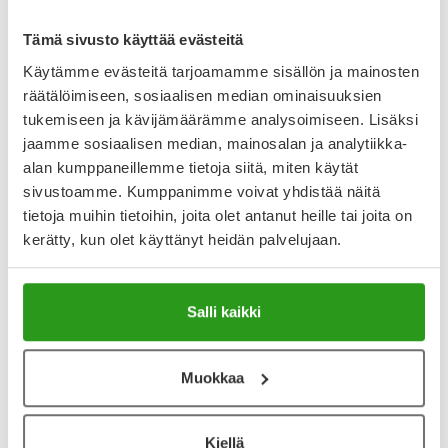
Arvostelut ja kokemuksia
Tämä sivusto käyttää evästeitä
Käytämme evästeitä tarjoamamme sisällön ja mainosten
4
Kirjoita arvostelu
räätälöimiseen, sosiaalisen median ominaisuuksien
5 arvostelua
tukemiseen ja kävijämäärämme analysoimiseen. Lisäksi
jaamme sosiaalisen median, mainosalan ja analytiikka-
alan kumppaneillemme tietoja siitä, miten käytät
5.8.2026
sivustoamme. Kumppanimme voivat yhdistää näitä
Kasvoille
tietoja muihin tietoihin, joita olet antanut heille tai joita on
Tuote imeytyi hyvin kasvoille. Levityksen jälkeen tuntui
kerätty, kun olet käyttänyt heidän palvelujaan.
pientä pistelyä, ei kuitenkaan mitään epämiellyttävää. Olisi
luultavasti päätynyt jatkuvaan käyttöön ja ehkä uudeksi
lemppariksi, mutta tuotteen hyvin paksu koostumus oli
itselleni liikaa. Nivelrikkoisin sormin ei jaksa puristaa voidetta
Salli kaikki
tuubista. Toimisi vähän notkeampana tai purkista
paremmin. Jos sormivoimat riittää, niin ok tuote...
Muokkaa
10.9.2025
Eri hyvä voide
Kiellä