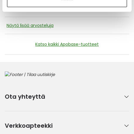
hyvin kuivalle iholle. Monia voiteita ollu tätä ennen, olisinpa
löytänyt aiemmin.
Näytä lisää arvosteluja
Katso kaikki Apobase-tuotteet
Ota yhteyttä
Verkkoapteekki