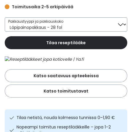
Yleis
Toimitusaika 2-5 arkipäivää
Lapset
Vartalon ihonhoito
Nesteytysvalmisteet
Kurkkukipu
Virts
Umme
Pakkaustyyppi ja pakkauskoko
Matkailu
YA-tuotesarja
Omega-3 ja rasvahapot
Lihas- ja nivelkipu
Virts
Vitam
Tilaa reseptilääke
Raskaus, äitiys ja vauvan hoito
Proteiini ja muut lisäravinteet
Närästys
Silmät, korvat ja nenä
Rauta ja rautalisät
Peräpukamat
Katso saatavuus apteekeissa
Suunhoito
Ravitsemus
Päänsärky
Katso toimitustavat
Sydän ja verenkierto
Sinkki
Ripuli
Testit, mittarit ja laitteet
Ubikinoni - koentsyymi Q10
Suun kuivuminen
Tilaa netistä, nouda kolmessa tunnissa 0–1,90 €
Tupakoinnin lopettaminen
Urheilu ja tarvikkeet
Syyhy
Nopeampi toimitus reseptilääkkeille – jopa 1–2