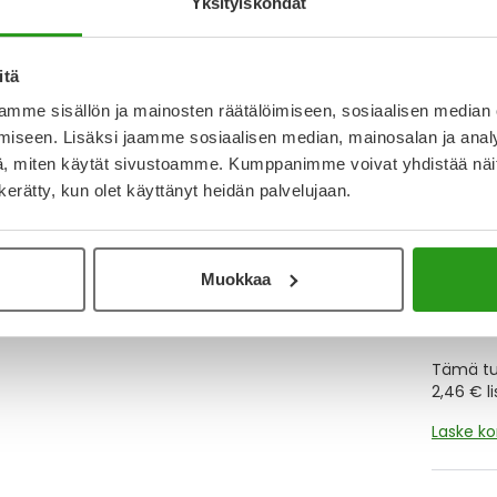
Yksityiskohdat
Y
itä
mme sisällön ja mainosten räätälöimiseen, sosiaalisen median
Muistutt
tuotteet
iseen. Lisäksi jaamme sosiaalisen median, mainosalan ja analy
, miten käytät sivustoamme. Kumppanimme voivat yhdistää näitä t
n kerätty, kun olet käyttänyt heidän palvelujaan.
Lue lisä
Muokkaa
Kela-
Tämä tuo
2,46 € l
Laske k