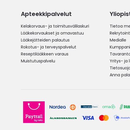
Apteekkipalvelut
Yliopi
Kelakorvaus- ja toimitusvälilaskuri
Tietoa me
Lääkekorvaukset ja omavastuu
Rekrytoint
Lääkejätteiden palautus
Medialle
Rokotus- ja terveyspalvelut
Kumppania
Reseptilääkkeen varaus
Tavarantoi
Muistutuspalvelu
Yritys- ja
Tietosuoj
Anna pala