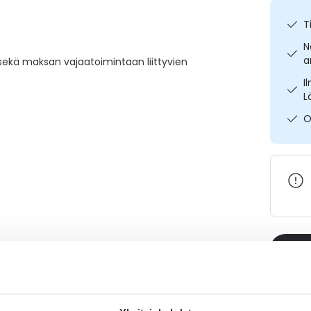
T
N
a
kä maksan vajaatoimintaan liittyvien
I
L
O
Varaa
Katso ka