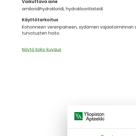
Vaikuttava aine
the
images
amiloridihydrokloridi, hydroklooritiatsidi
gallery
Käyttötarkoitus
Kohonneen verenpaineen, sydämen vajaatoiminnan se
turvotusten hoito.
Näytä koko kuvaus