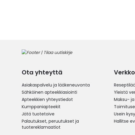
Ota yhteyttä
Verkko
Asiakaspalvelu ja lääkeneuvonta
Reseptilä
Sähköinen apteekkiasiointi
Yleistä v
Apteekkien yhteystiedot
Maksu- ja
Kumppaniapteekit
Toimitus
Jätä tuotetoive
Usein kys
Palautukset, peruutukset ja
Hallitse e
tuotereklamaatiot