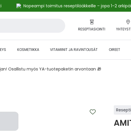
i
Nopeampi toimitus reseptilääkkeille – jopa 1–2 arkipä
RESEPTIASIOINTI
YHTEYST
EYS
KOSMETIIKKA
VITAMIINIT JA RAVINTOLISÄT
OIREET
ajan! Osallistu myös YA-tuotepaketin arvontaan 🎁
Resept
AMI