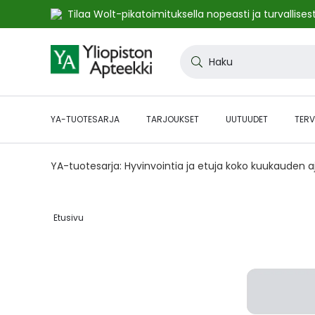
Tilaa Wolt-pikatoimituksella nopeasti ja turvallisest
Skip
to
Haku
Content
YA-TUOTESARJA
TARJOUKSET
UUTUUDET
TERV
YA-tuotesarja: Hyvinvointia ja etuja koko kuukauden 
Etusivu‎
Skip
to
the
end