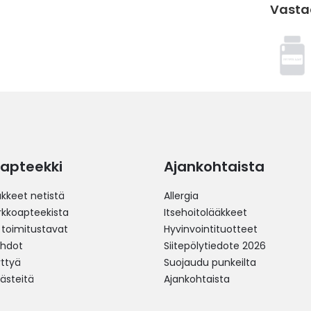
Vasta
apteekki
Ajankohtaista
äkkeet netistä
Allergia
erkkoapteekista
Itsehoitolääkkeet
 toimitustavat
Hyvinvointituotteet
ehdot
Siitepölytiedote 2026
yttyä
Suojaudu punkeilta
västeitä
Ajankohtaista