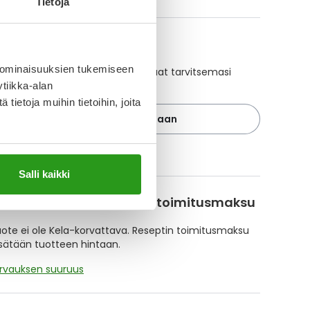
Tietoja
A-muistuttaja
 ominaisuuksien tukemiseen
ajan avulla pidät huolen, että tilaat tarvitsemasi
 ajoissa, eivätkä ne lopu kesken.
tiikka-alan
ietoja muihin tietoihin, joita
Lisää tuote muistuttajaan
ä muistuttajasta
Salli kaikki
korvattavuus ja reseptin toimitusmaksu
te ei ole Kela-korvattava. Reseptin toimitusmaksu
isätään tuotteen hintaan.
orvauksen suuruus