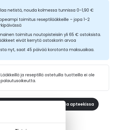
ilaa netistä, nouda kolmessa tunnissa 0–1,90 €
opeampi toimitus reseptilääkkeille – jopa 1–2
rkipäivässä
lmainen toimitus noutopisteisiin yli 65 € ostoksista.
ääkkeet eivät kerrytä ostoskorin arvoa
sta nyt, saat 45 päivää korotonta maksuaikaa.
Lääkkeillä ja reseptillä ostetuilla tuotteilla ei ole
palautusoikeutta.
 reseptilääke apteekkiin, maksa apteekissa
ikki AMITRID MITE-tuotteet