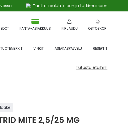
ivässä
Tuotto koulutukseen ja tutkimukseen
IEDOT
KANTA-ASIAKKUUS
KIRJAUDU
OSTOSKORI
TUOTEMERKIT
VINKIT
ASIAKASPALVELU
RESEPTIT
Tutustu etuihin!
ilääke
TRID MITE 2,5/25 MG