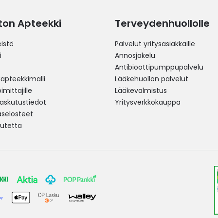
ston Apteekki
Terveydenhuollolle
istä
Palvelut yritysasiakkaille
i
Annosjakelu
Antibioottipumppupalvelu
pteekkimalli
Lääkehuollon palvelut
mittajille
Lääkevalmistus
 laskutustiedot
Yritysverkkokauppa
aselosteet
utetta