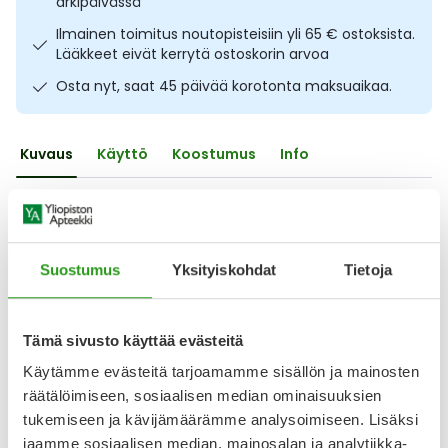
arkipäivässä
Ulkoilu
Vitamiinit
Syylät ja känsät
Ilmainen toimitus noutopisteisiin yli 65 € ostoksista.
Lääkkeet eivät kerrytä ostoskorin arvoa
Uni ja mieli
YA-tuotesarja
Täit
Osta nyt, saat 45 päivää korotonta maksuaikaa.
Vatsa
Ummetus
Kuvaus
Käyttö
Koostumus
Info
Yskä
Aminohappopohjainen erikoisravintovalmiste 1–13-vuotiaille
lapsille. Alfamino Junior 400 g on ravitsemuksellisesti
Äänen käheys
täysipainoinen valmiste, joka on suunniteltu maitoallergian,
soija-allergian ja useiden eri ruoka-allergioiden
Suostumus
Yksityiskohdat
Tietoja
ruokavaliohoitoon. Miedon makuinen valmiste ei sisällä
maidon tai soijan proteiineja tai peptidejä. Käytetään
ainoana ravinnonlähteenä, ruokavalion
Tämä sivusto käyttää evästeitä
Näytä koko kuvaus
Käytämme evästeitä tarjoamamme sisällön ja mainosten
räätälöimiseen, sosiaalisen median ominaisuuksien
Arvostelut ja kokemuksia
tukemiseen ja kävijämäärämme analysoimiseen. Lisäksi
Tuotteella ei ole vielä yhtään arvostelua.
jaamme sosiaalisen median, mainosalan ja analytiikka-