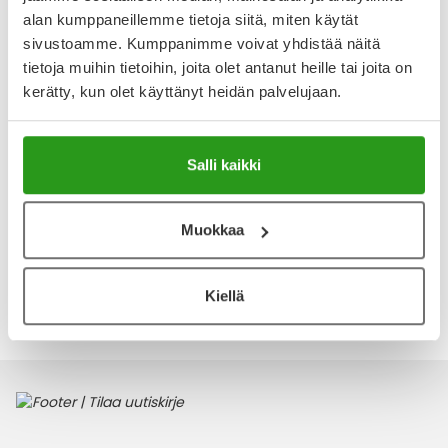
alan kumppaneillemme tietoja siitä, miten käytät
Kirjoita arvostelu
sivustoamme. Kumppanimme voivat yhdistää näitä
tietoja muihin tietoihin, joita olet antanut heille tai joita on
kerätty, kun olet käyttänyt heidän palvelujaan.
Katso kaikki Alfamino-tuotteet
Salli kaikki
Tärkeää:
Äidinmaito on imeväisikäisen parasta ravintoa. Käytä äidinmaidonkorviketta,
vieroitusvalmistetta tai imeväisen kliinistä ravintovalmistetta vain lääkärin,
ravitsemusterapeutin tai neuvolan ohjeiden mukaisesti. Osittainenkin pulloruokinnan
Muokkaa
aloittaminen voi haitata imetystä. Jos imetys päätetään lopettaa, maidon tulon
ehtymisen vuoksi päätöstä voi olla vaikea muuttaa. Noudata huolellisesti pakkauksen
valmistus-, säilytys- ja käyttöohjeita. Kysy ohjeita ja pyydä tukea imettämiseen ja
Kiellä
imetyksen ongelmatilanteisiin neuvolasta tai synnytyssairaalasta.