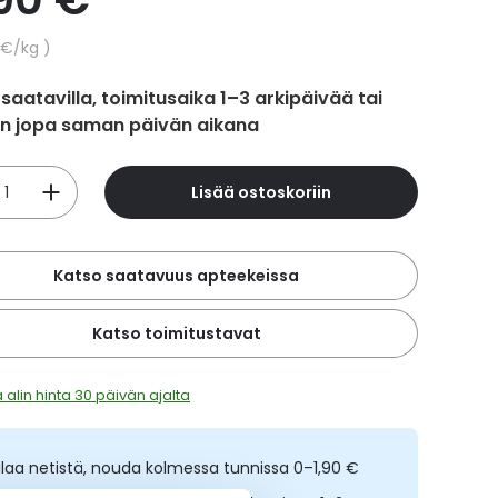
hinta
 €
/kg
 saatavilla, toimitusaika 1–3 arkipäivää tai
in jopa saman päivän aikana
Lisää ostoskoriin
Katso saatavuus apteekeissa
Katso toimitustavat
 alin hinta 30 päivän ajalta
ilaa netistä, nouda kolmessa tunnissa 0–1,90 €