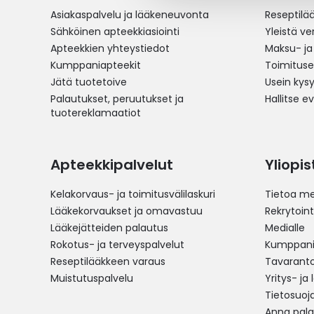
Asiakaspalvelu ja lääkeneuvonta
Reseptilä
Sähköinen apteekkiasiointi
Yleistä v
Apteekkien yhteystiedot
Maksu- ja
Kumppaniapteekit
Toimitus
Jätä tuotetoive
Usein kys
Palautukset, peruutukset ja
Hallitse e
tuotereklamaatiot
Apteekkipalvelut
Yliopi
Kelakorvaus- ja toimitusvälilaskuri
Tietoa me
Lääkekorvaukset ja omavastuu
Rekrytoint
Lääkejätteiden palautus
Medialle
Rokotus- ja terveyspalvelut
Kumppania
Reseptilääkkeen varaus
Tavarantoi
Muistutuspalvelu
Yritys- ja
Tietosuoj
Anna pala