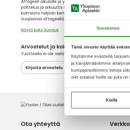
Aftageeli aikuisille ja yli vuoden ikäisille lapsille. Aftav
the
polttelua ja arkuutta suun alueella. Aftageeli laiteta
images
kolmesta neljään kertaan vuorokaudessa. Sitä voidaan 
gallery
Suojaavaa aftageeliä voidaan käyttää myös suun hier
Suostumus
Näytä koko kuvaus
Arvostelut ja kokemuksia
Tämä sivusto käyttää eväste
Tuotteella ei ole vielä yhtään arvostelua.
Käytämme evästeitä tarjoama
ja kävijämäärämme analysoim
Kirjoita arvostelu
kumppaneillemme tietoja siitä
olet antanut heille tai joita o
Kiellä
Ota yhteyttä
Verkko