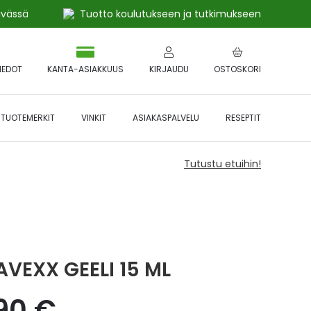
ivässä
Tuotto koulutukseen ja tutkimukseen
IEDOT
KANTA-ASIAKKUUS
KIRJAUDU
OSTOSKORI
TUOTEMERKIT
VINKIT
ASIAKASPALVELU
RESEPTIT
Tutustu etuihin!
AVEXX GEELI 15 ML
,90 €