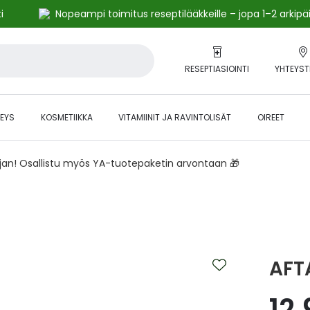
i
Nopeampi toimitus reseptilääkkeille – jopa 1–2 arkipä
RESEPTIASIOINTI
YHTEYST
EYS
KOSMETIIKKA
VITAMIINIT JA RAVINTOLISÄT
OIREET
ajan! Osallistu myös YA-tuotepaketin arvontaan 🎁
AFT
12