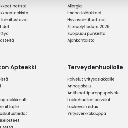
äkkeet netistä
Allergia
erkkoapteekista
Itsehoitolääkkeet
 toimitustavat
Hyvinvointituotteet
ehdot
Siitepölytiedote 2026
yttyä
Suojaudu punkeilta
västeitä
Ajankohtaista
ston Apteekki
Terveydenhuollolle
istä
Palvelut yritysasiakkaille
i
Annosjakelu
Antibioottipumppupalvelu
pteekkimalli
Lääkehuollon palvelut
mittajille
Lääkevalmistus
 laskutustiedot
Yritysverkkokauppa
aselosteet
utetta