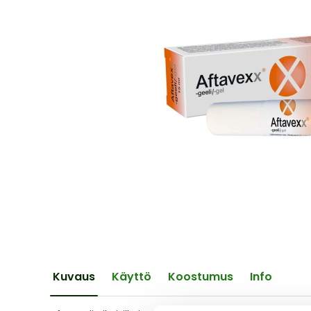
of
the
images
gallery
Skip
to
the
Kuvaus
Käyttö
Koostumus
Info
beginning
of