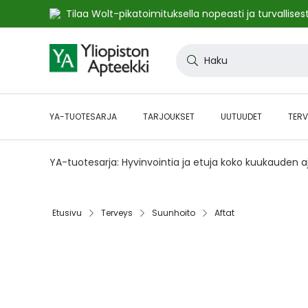
Tilaa Wolt-pikatoimituksella nopeasti ja turvallisest
Skip
to
Haku
Content
YA-TUOTESARJA
TARJOUKSET
UUTUUDET
TERV
YA-tuotesarja: Hyvinvointia ja etuja koko kuukauden 
Etusivu‎
Terveys‎
Suunhoito‎
Aftat‎
Skip
to
the
end