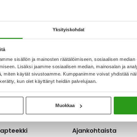
exx geeli 15 ml auttaa hillitsemään kirvelyä,
N
an tuubin annostelijalla haavauman päälle
a
käyttää yhtäjaksoisesti kahden viikon ajan.
I
tymiin, jotka ovat aiheutuneet
L
Yksityiskohdat
O
itä
mme sisällön ja mainosten räätälöimiseen, sosiaalisen median
Katso ka
iseen. Lisäksi jaamme sosiaalisen median, mainosalan ja analy
, miten käytät sivustoamme. Kumppanimme voivat yhdistää näitä t
n kerätty, kun olet käyttänyt heidän palvelujaan.
Muokkaa
apteekki
Ajankohtaista