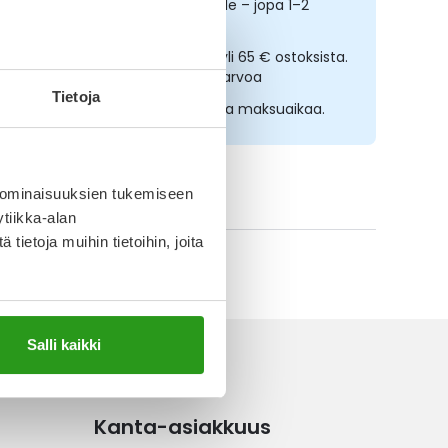
opeampi toimitus reseptilääkkeille – jopa 1–2
rkipäivässä
lmainen toimitus noutopisteisiin yli 65 € ostoksista.
ääkkeet eivät kerrytä ostoskorin arvoa
Tietoja
sta nyt, saat 45 päivää korotonta maksuaikaa.
 ominaisuuksien tukemiseen
ikki Aftavexx-tuotteet
tiikka-alan
ietoja muihin tietoihin, joita
Salli kaikki
Kanta-asiakkuus