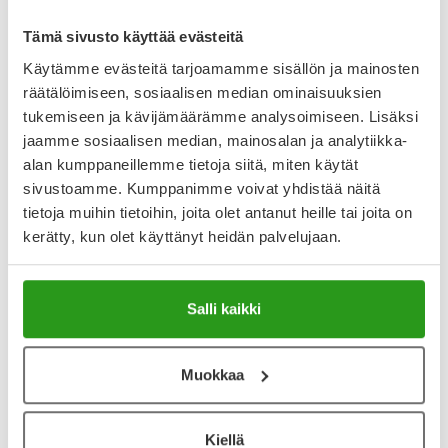
Näytä koko kuvaus
Tämä sivusto käyttää evästeitä
Käytämme evästeitä tarjoamamme sisällön ja mainosten
räätälöimiseen, sosiaalisen median ominaisuuksien
Lääkkeillä ja reseptillä ostetuilla tuotteilla ei ole
palautusoikeutta.
tukemiseen ja kävijämäärämme analysoimiseen. Lisäksi
jaamme sosiaalisen median, mainosalan ja analytiikka-
alan kumppaneillemme tietoja siitä, miten käytät
sivustoamme. Kumppanimme voivat yhdistää näitä
Katso kaikki AdTab koirille-tuotteet
tietoja muihin tietoihin, joita olet antanut heille tai joita on
kerätty, kun olet käyttänyt heidän palvelujaan.
YA-muistuttaja
Muistuttajan avulla pidät huolen, että tilaat tarvitsemasi
Salli kaikki
tuotteet ajoissa, eivätkä ne lopu kesken.
Muokkaa
Lisää tuote muistuttajaan
Lue lisää muistuttajasta
Kiellä