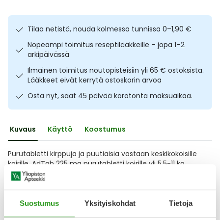
Ulkoilu
Vitamiinit
Syylät ja känsät
Tilaa netistä, nouda kolmessa tunnissa 0–1,90 €
Uni ja mieli
YA-tuotesarja
Täit
Nopeampi toimitus reseptilääkkeille – jopa 1–2
arkipäivässä
Vatsa
Ummetus
Ilmainen toimitus noutopisteisiin yli 65 € ostoksista.
Lääkkeet eivät kerrytä ostoskorin arvoa
Yskä
Osta nyt, saat 45 päivää korotonta maksuaikaa.
Äänen käheys
Kuvaus
Käyttö
Koostumus
Purutabletti kirppuja ja puutiaisia vastaan keskikokoisille
koirille. AdTab 225 mg purutabletti koirille yli 5,5-11 kg
vaikuttaa nopeasti ja tappaa puutiaiset (Rhipicephalus
sanguineus, Ixodes ricinus, I. hexagonus ja Dermacentor
reticulatus) sekä kirput (Ctenocephalides felis ja C. canis).
Tehoaine aktivoituu, kun loiset kiinnittyvät koiraan ja
Suostumus
Yksityiskohdat
Tietoja
alkavat imeä verta. Paras tulos