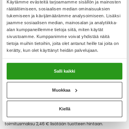
Käytämme evästeitä tarjoamamme sisällön ja mainosten
räätälöimiseen, sosiaalisen median ominaisuuksien
tukemiseen ja kävijämäärämme analysoimiseen. Lisäksi
Katso kaikki AdTab koirille-tuotteet
jaamme sosiaalisen median, mainosalan ja analytiikka-
alan kumppaneillemme tietoja siitä, miten käytät
sivustoamme. Kumppanimme voivat yhdistää näitä
YA-muistuttaja
tietoja muihin tietoihin, joita olet antanut heille tai joita on
kerätty, kun olet käyttänyt heidän palvelujaan.
Muistuttajan avulla pidät huolen, että tilaat tarvitsemasi
tuotteet ajoissa, eivätkä ne lopu kesken.
Salli kaikki
Lisää tuote muistuttajaan
Lue lisää muistuttajasta
Muokkaa
Kela-korvattavuus ja reseptin toimitusmaksu
Kiellä
Tämä tuote ei ole Kela-korvattava. Reseptin
toimitusmaksu 2,46 € lisätään tuotteen hintaan.