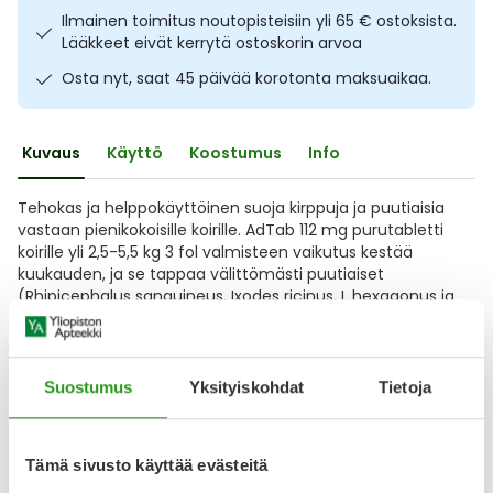
Ilmainen toimitus noutopisteisiin yli 65 € ostoksista.
Ulkoilu
Vitamiinit
Syylät ja känsät
Lääkkeet eivät kerrytä ostoskorin arvoa
Osta nyt, saat 45 päivää korotonta maksuaikaa.
Uni ja mieli
YA-tuotesarja
Täit
Vatsa
Ummetus
Kuvaus
Käyttö
Koostumus
Info
Yskä
Tehokas ja helppokäyttöinen suoja kirppuja ja puutiaisia
vastaan pienikokoisille koirille. AdTab 112 mg purutabletti
koirille yli 2,5-5,5 kg 3 fol valmisteen vaikutus kestää
Äänen käheys
kuukauden, ja se tappaa välittömästi puutiaiset
(Rhipicephalus sanguineus, Ixodes ricinus, I. hexagonus ja
Dermacentor reticulatus) ja kirput (Ctenocephalides felis
ja
Näytä koko kuvaus
Suostumus
Yksityiskohdat
Tietoja
Lääkkeillä ja reseptillä ostetuilla tuotteilla ei ole
Tämä sivusto käyttää evästeitä
palautusoikeutta.