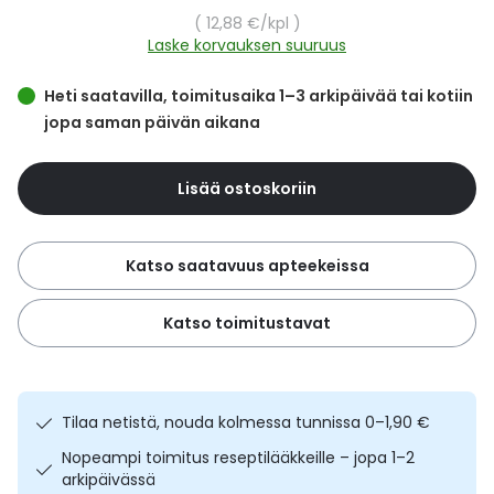
Yleis
Yksikköhinta
12,88 €
/kpl
Laske korvauksen suuruus
Lapset
Vartalon ihonhoito
Nesteytysvalmisteet
Kurkkukipu
Virts
Umme
Heti saatavilla, toimitusaika 1–3 arkipäivää tai kotiin
Matkailu
YA-tuotesarja
Omega-3 ja rasvahapot
Lihas- ja nivelkipu
Virts
jopa saman päivän aikana
Vitam
Raskaus, äitiys ja vauvan hoito
Proteiini ja muut lisäravinteet
Närästys
Lisää ostoskoriin
Silmät, korvat ja nenä
Rauta ja rautalisät
Peräpukamat
Katso saatavuus apteekeissa
Suunhoito
Ravitsemus
Päänsärky
Katso toimitustavat
Sydän ja verenkierto
Sinkki
Ripuli
Testit, mittarit ja laitteet
Ubikinoni - koentsyymi Q10
Suun kuivuminen
Tilaa netistä, nouda kolmessa tunnissa 0–1,90 €
Nopeampi toimitus reseptilääkkeille – jopa 1–2
Tupakoinnin lopettaminen
Urheilu ja tarvikkeet
Syyhy
arkipäivässä