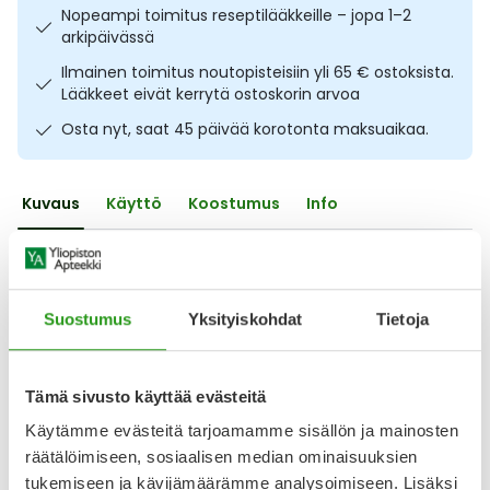
Nopeampi toimitus reseptilääkkeille – jopa 1–2
Ulkoilu
Vitamiinit
Syylät ja känsät
arkipäivässä
Ilmainen toimitus noutopisteisiin yli 65 € ostoksista.
Uni ja mieli
YA-tuotesarja
Täit
Lääkkeet eivät kerrytä ostoskorin arvoa
Osta nyt, saat 45 päivää korotonta maksuaikaa.
Vatsa
Ummetus
Yskä
Kuvaus
Käyttö
Koostumus
Info
Äänen käheys
Viilentävä suihke peräaukon alueelle. ActiProct Spray 50 ml
on rauhoittava suihke, joka lievittää ärsytystä peräaukon
alueella ulkoisesti käytettynä. Tuotetta suihkutetaan
Suostumus
Yksityiskohdat
Tietoja
peräaukolle, jossa viilentävä vaikutus alkaa heti ja kestää
jopa kolmen tunnin ajan. Suihke rauhoittaa häiritsevää
kutinaa peräaukolla, suojaa ja kosteuttaa ihoa sekä tukee
ihon luontaista palautumista.
Tämä sivusto käyttää evästeitä
Käytämme evästeitä tarjoamamme sisällön ja mainosten
räätälöimiseen, sosiaalisen median ominaisuuksien
Nopea h
tukemiseen ja kävijämäärämme analysoimiseen. Lisäksi