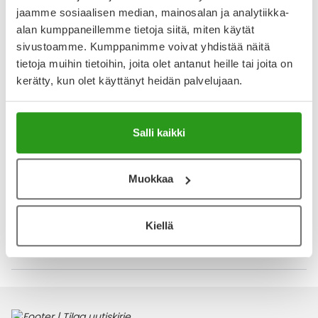
jaamme sosiaalisen median, mainosalan ja analytiikka-
Näytä koko kuvaus
alan kumppaneillemme tietoja siitä, miten käytät
sivustoamme. Kumppanimme voivat yhdistää näitä
Arvostelut ja kokemuksia
tietoja muihin tietoihin, joita olet antanut heille tai joita on
kerätty, kun olet käyttänyt heidän palvelujaan.
2
Kirjoita arvostelu
1 arvostelu
Salli kaikki
11.4.2025
Hankala
Muokkaa
Hankala käyttää. Menee paljon hukkaan.
Kiellä
Katso kaikki ActiProct-tuotteet