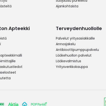
yttyä
Suojaudu punkeilta
västeitä
Ajankohtaista
ston Apteekki
Terveydenhuollolle
istä
Palvelut yritysasiakkaille
i
Annosjakelu
Antibioottipumppupalvelu
pteekkimalli
Lääkehuollon palvelut
mittajille
Lääkevalmistus
 laskutustiedot
Yritysverkkokauppa
aselosteet
utetta