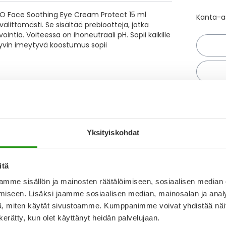
CO Face Soothing Eye Cream Protect 15 ml
Kanta-as
littömästi. Se sisältää prebiootteja, jotka
ntia. Voiteessa on ihoneutraali pH. Sopii kaikille
. Hyvin imeytyvä koostumus sopii
Näytä
Kirjoita arvostelu
T
Yksityiskohdat
N
a
30.5.2025
itä
I
mme sisällön ja mainosten räätälöimiseen, sosiaalisen median
L
 tämä tuote on. En osta toiste.
iseen. Lisäksi jaamme sosiaalisen median, mainosalan ja analy
O
, miten käytät sivustoamme. Kumppanimme voivat yhdistää näitä t
28.2.2025
n kerätty, kun olet käyttänyt heidän palvelujaan.