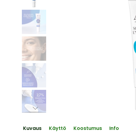
end
of
the
images
gallery
Skip
to
the
Kuvaus
Käyttö
Koostumus
Info
beginning