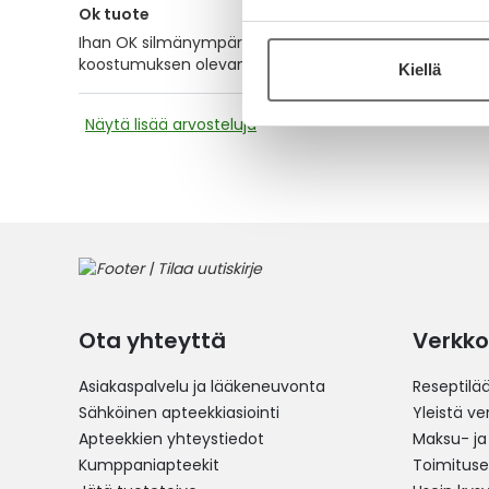
Ok tuote
Ihan OK silmänympärysvoide, rauhoittaa ja kosteuttaa, 
koostumuksen olevan vähän paksumpi ja rasvaisempi, tä
Kiellä
Näytä lisää arvosteluja
Ota yhteyttä
Verkko
Asiakaspalvelu ja lääkeneuvonta
Reseptilä
Sähköinen apteekkiasiointi
Yleistä v
Apteekkien yhteystiedot
Maksu- ja
Kumppaniapteekit
Toimitus