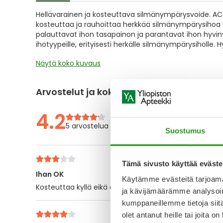
of
Hellävarainen ja kosteuttava silmänympärysvoide. A
the
kosteuttaa ja rauhoittaa herkkää silmänympärysihoa vä
images
palauttavat ihon tasapainon ja parantavat ihon hyvinvoi
gallery
ihotyypeille, erityisesti herkälle silmänympärysiholle
Näytä koko kuvaus
Arvostelut ja kokemuksia
4.2
5 arvostelua
Suostumus
Tämä sivusto käyttää eväste
Ihan OK
Käytämme evästeitä tarjoama
Kosteuttaa kyllä eikä ärsytä, mutta aika ohutta litkua
ja kävijämäärämme analysoim
kumppaneillemme tietoja siitä
olet antanut heille tai joita o