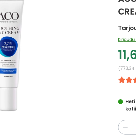
CRE
Tarjo
Kirjaudu 
11,
Tarj
Yksikkö
773,34
Heti
koti
Määrä