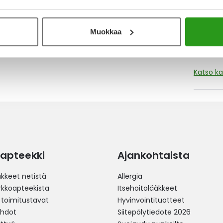
ei ärsytä. Olisin toivonut voiteen
mä on itselleni valitettavasti liian kevyt.
Muokkaa
Katso ka
apteekki
Ajankohtaista
äkkeet netistä
Allergia
erkkoapteekista
Itsehoitolääkkeet
 toimitustavat
Hyvinvointituotteet
ehdot
Siitepölytiedote 2026