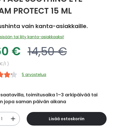
AM PROTECT 15 ML
ushinta vain kanta-asiakkaille.
sisään tai liity kanta-asiakkaaksi!
60 €
14,50 €
oushinta
Normaalihinta
hinta
 €
/l
5 arvostelua
 saatavilla, toimitusaika 1–3 arkipäivää tai
in jopa saman päivän aikana
Lisää ostoskoriin