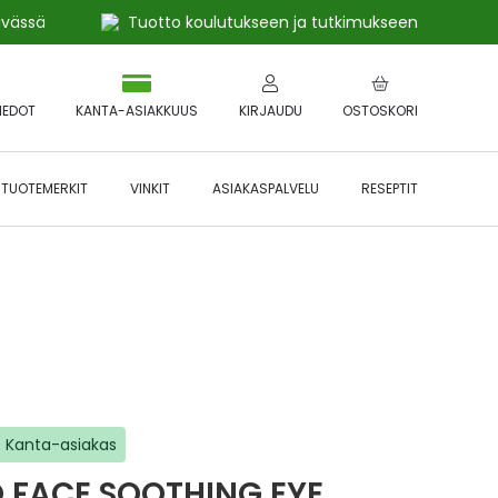
ivässä
Tuotto koulutukseen ja tutkimukseen
IEDOT
KANTA-ASIAKKUUS
KIRJAUDU
OSTOSKORI
TUOTEMERKIT
VINKIT
ASIAKASPALVELU
RESEPTIT
 🔥 *Katso tarkemmat ehdot
Hyödynnä
etu!
Kanta-asiakas
 FACE SOOTHING EYE