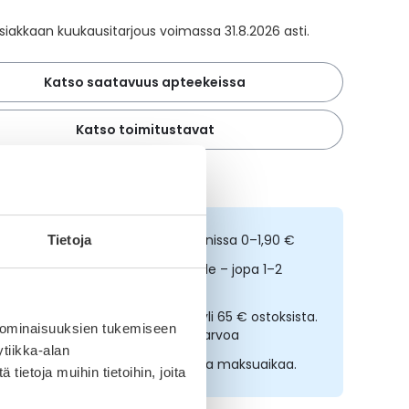
iakkaan kuukausitarjous voimassa 31.8.2026 asti.
Katso saatavuus apteekeissa
Katso toimitustavat
 alin hinta 30 päivän ajalta
ilaa netistä, nouda kolmessa tunnissa 0–1,90 €
Tietoja
opeampi toimitus reseptilääkkeille – jopa 1–2
rkipäivässä
lmainen toimitus noutopisteisiin yli 65 € ostoksista.
 ominaisuuksien tukemiseen
ääkkeet eivät kerrytä ostoskorin arvoa
tiikka-alan
sta nyt, saat 45 päivää korotonta maksuaikaa.
ietoja muihin tietoihin, joita