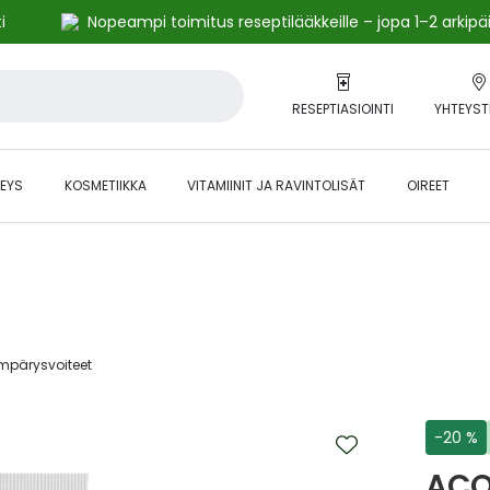
i
Nopeampi toimitus reseptilääkkeille – jopa 1–2 arkipä
RESEPTIASIOINTI
YHTEYST
EYS
KOSMETIIKKA
VITAMIINIT JA RAVINTOLISÄT
OIREET
alihintaiset tuotteet kanta-asiakkaille -24 % to klo 23.59 asti.
pärysvoiteet‎
-20 %
ACO