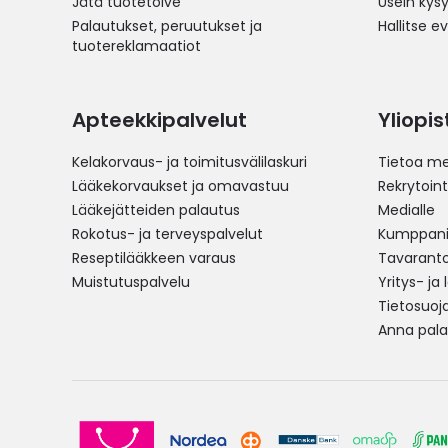
Jätä tuotetoive
Usein kys
Palautukset, peruutukset ja
Hallitse e
tuotereklamaatiot
Apteekkipalvelut
Yliopi
Kelakorvaus- ja toimitusvälilaskuri
Tietoa me
Lääkekorvaukset ja omavastuu
Rekrytoint
Lääkejätteiden palautus
Medialle
Rokotus- ja terveyspalvelut
Kumppania
Reseptilääkkeen varaus
Tavarantoi
Muistutuspalvelu
Yritys- ja
Tietosuoj
Anna pala