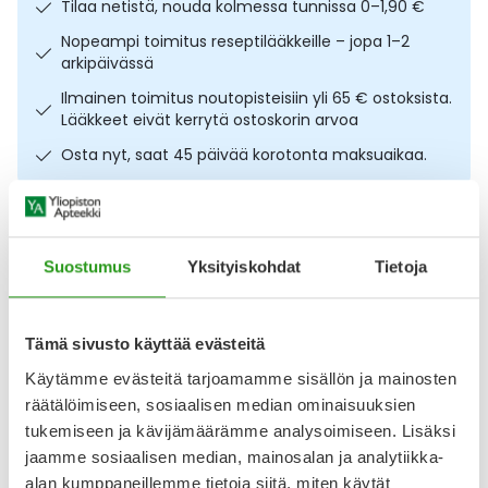
Tilaa netistä, nouda kolmessa tunnissa 0–1,90 €
Ulkoilu
Vitamiinit
Syylät ja känsät
Nopeampi toimitus reseptilääkkeille – jopa 1–2
arkipäivässä
Uni ja mieli
YA-tuotesarja
Täit
Ilmainen toimitus noutopisteisiin yli 65 € ostoksista.
Lääkkeet eivät kerrytä ostoskorin arvoa
Vatsa
Ummetus
Osta nyt, saat 45 päivää korotonta maksuaikaa.
Yskä
Kuvaus
Käyttö
Koostumus
Info
Äänen käheys
Suostumus
Yksityiskohdat
Tietoja
Täyteläinen anti-age-päivävoide aikuiselle iholle. ACO Face
DC Anti Age Vitalising Day Cream 50 ml sisältää C-
vitamiinia, joka auttaa vähentämään ryppyjen ja
Tämä sivusto käyttää evästeitä
juonteiden näkyvyyttä sekä tasoittamaan ihoa. Voide
kosteuttaa 24 tunnin ajan, vahvistaa ihon suojakerrosta ja
Käytämme evästeitä tarjoamamme sisällön ja mainosten
tekee ihosta kimmoisan ja elinvoimaisen. Kevyt koostumus
räätälöimiseen, sosiaalisen median ominaisuuksien
tuo hehkua iholle ja sopii erinomaisesti meikin alle.
tukemiseen ja kävijämäärämme analysoimiseen. Lisäksi
Näytä koko kuvaus
jaamme sosiaalisen median, mainosalan ja analytiikka-
alan kumppaneillemme tietoja siitä, miten käytät