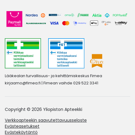
Lääkealan turvallisuus- ja kehittämiskeskus Fimea
kirjaamo@fimea.fi
| Fimean vaihde 029 522 3341
Copyright © 2026 Yliopiston Apteekki
Verkkoapteekin saavutettavuusseloste
Evästeasetukset
Evästekäytäntö