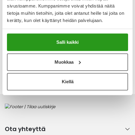
Arvostelut ja kokemuksia
sivustoamme. Kumppanimme voivat yhdistää näitä
Tuotteella ei ole vielä yhtään arvostelua.
tietoja muihin tietoihin, joita olet antanut heille tai joita on
kerätty, kun olet käyttänyt heidän palvelujaan.
Kirjoita arvostelu
Salli kaikki
Muokkaa
Katso kaikki ACO-tuotteet
Kiellä
Ota yhteyttä