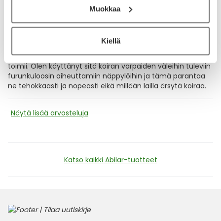
pohjaan tulehdus alueelle ja toimii. Voin suositella!
Muokkaa
13.10.2024
Kiellä
Mahtava tuote
Tuote on miedon ja miellyttävän tuoksuinen ja todella
toimii. Olen käyttänyt sitä koiran varpaiden väleihin tuleviin
furunkuloosin aiheuttamiin näppylöihin ja tämä parantaa
ne tehokkaasti ja nopeasti eikä millään lailla ärsytä koiraa.
Näytä lisää arvosteluja
Katso kaikki Abilar-tuotteet