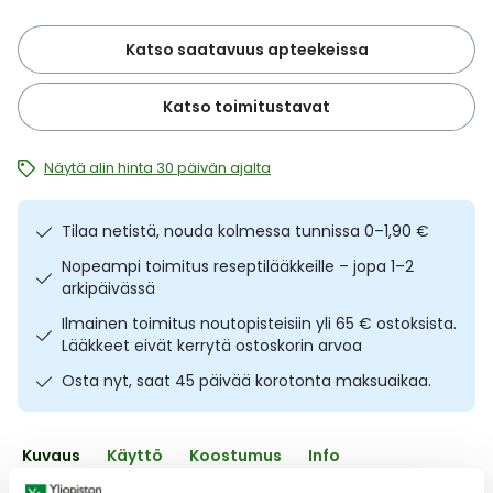
Ulkoilu
Vitamiinit
Syylät ja känsät
Katso saatavuus apteekeissa
Uni ja mieli
YA-tuotesarja
Täit
Katso toimitustavat
Vatsa
Ummetus
Näytä alin hinta 30 päivän ajalta
Yskä
Tilaa netistä, nouda kolmessa tunnissa 0–1,90 €
Äänen käheys
Nopeampi toimitus reseptilääkkeille – jopa 1–2
arkipäivässä
Ilmainen toimitus noutopisteisiin yli 65 € ostoksista.
Lääkkeet eivät kerrytä ostoskorin arvoa
Osta nyt, saat 45 päivää korotonta maksuaikaa.
Kuvaus
Käyttö
Koostumus
Info