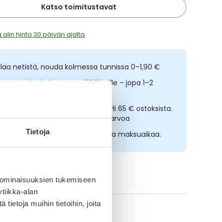
Katso toimitustavat
 alin hinta 30 päivän ajalta
ilaa netistä, nouda kolmessa tunnissa 0–1,90 €
opeampi toimitus reseptilääkkeille – jopa 1–2
rkipäivässä
lmainen toimitus noutopisteisiin yli 65 € ostoksista.
ääkkeet eivät kerrytä ostoskorin arvoa
Tietoja
sta nyt, saat 45 päivää korotonta maksuaikaa.
ikki XyliMelts-tuotteet
 ominaisuuksien tukemiseen
tiikka-alan
ietoja muihin tietoihin, joita