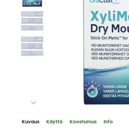
end
of
the
images
gallery
Skip
to
the
Kuvaus
Käyttö
Koostumus
Info
beginning