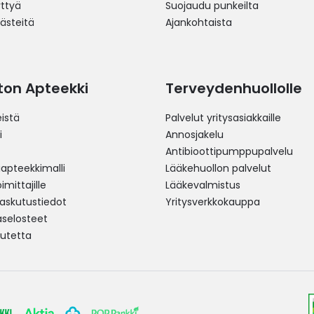
yttyä
Suojaudu punkeilta
västeitä
Ajankohtaista
ston Apteekki
Terveydenhuollolle
istä
Palvelut yritysasiakkaille
i
Annosjakelu
Antibioottipumppupalvelu
pteekkimalli
Lääkehuollon palvelut
mittajille
Lääkevalmistus
 laskutustiedot
Yritysverkkokauppa
aselosteet
utetta