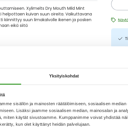
teuttamiseen. Xylimelts Dry Mouth Mild Mint
sti helpottaen kuivan suun oireita. Vaikuttavana
etti kiinnittyy suun limakalvolle ikenen ja posken
Näytä
naan eikä siitä
T
N
a
I
L
Kirjoita arvostelu
Yksityiskohdat
O
14.4.2026
itä
Katso ka
mme sisällön ja mainosten räätälöimiseen, sosiaalisen median
arempi kuin suihke.
iseen. Lisäksi jaamme sosiaalisen median, mainosalan ja analy
, miten käytät sivustoamme. Kumppanimme voivat yhdistää näitä t
13.3.2026
n kerätty, kun olet käyttänyt heidän palvelujaan.