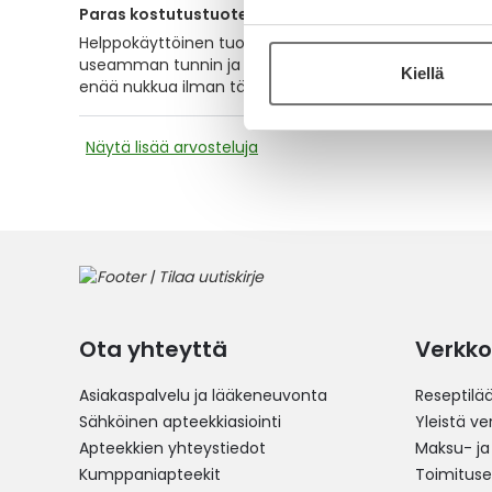
Paras kostutustuote yökäyttöön
Helppokäyttöinen tuote suun kosteutukseen varsinkin
useamman tunnin ja näin ollen vielä aamullakin suu 
Kiellä
enää nukkua ilman tätä!
Näytä lisää arvosteluja
Ota yhteyttä
Verkko
Asiakaspalvelu ja lääkeneuvonta
Reseptilä
Sähköinen apteekkiasiointi
Yleistä v
Apteekkien yhteystiedot
Maksu- ja
Kumppaniapteekit
Toimitus