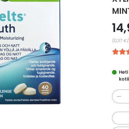
MIN
14
Yksikkö
0,37 €
/
Heti
koti
Määrä