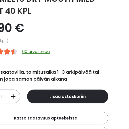
T 40 KPL
,90 €
hinta
kpl
60 arvostelua
 saatavilla, toimitusaika 1–3 arkipäivää tai
in jopa saman päivän aikana
Lisää ostoskoriin
Katso saatavuus apteekeissa