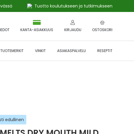
ivässä
Tuotto koulutukseen ja tutkimukseen
IEDOT
KANTA-ASIAKKUUS
KIRJAUDU
OSTOSKORI
TUOTEMERKIT
VINKIT
ASIAKASPALVELU
RESEPTIT
 🔥 *Katso tarkemmat ehdot
Hyödynnä
etu!
ti edullinen
IMELTS DRY MOUTH MILD