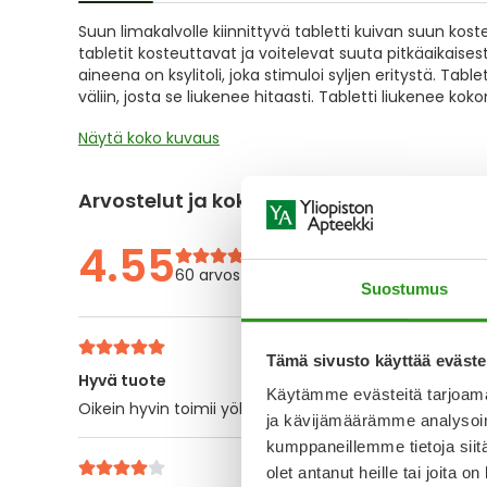
of
Suun limakalvolle kiinnittyvä tabletti kuivan suun kos
the
tabletit kosteuttavat ja voitelevat suuta pitkäaikaise
images
aineena on ksylitoli, joka stimuloi syljen eritystä. Tabl
gallery
väliin, josta se liukenee hitaasti. Tabletti liukenee koko
Näytä koko kuvaus
Arvostelut ja kokemuksia
4.55
60 arvostelua
Suostumus
Tämä sivusto käyttää eväste
Hyvä tuote
Käytämme evästeitä tarjoama
Oikein hyvin toimii yöllä kuivan suun vaivaan. Paljon p
ja kävijämäärämme analysoim
kumppaneillemme tietoja siitä
olet antanut heille tai joita o