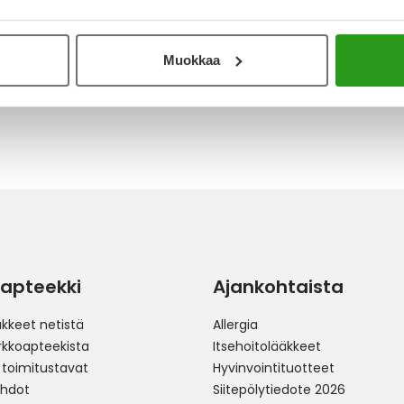
 yöaikaan. Kosteuttava vaikutus tuntuu suussa
on selkeästi kosteutetumman tuntuinen. En osaa
Muokkaa
apteekki
Ajankohtaista
äkkeet netistä
Allergia
erkkoapteekista
Itsehoitolääkkeet
 toimitustavat
Hyvinvointituotteet
ehdot
Siitepölytiedote 2026