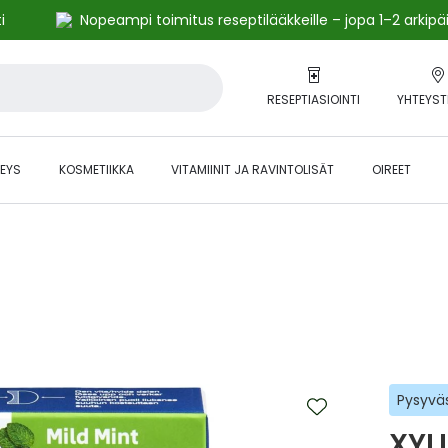
i
Nopeampi toimitus reseptilääkkeille – jopa 1–2 arkipä
RESEPTIASIOINTI
YHTEYST
EYS
KOSMETIIKKA
VITAMIINIT JA RAVINTOLISÄT
OIREET
alihintaiset tuotteet kanta-asiakkaille -24 % to klo 23.59 asti.
Pysyväs
XYL