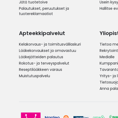
Jätä tuotetoive
Usein kys
Palautukset, peruutukset ja
Hallitse e
tuotereklamaatiot
Apteekkipalvelut
Yliopi
Kelakorvaus- ja toimitusvälilaskuri
Tietoa me
Lääkekorvaukset ja omavastuu
Rekrytoint
Lääkejätteiden palautus
Medialle
Rokotus- ja terveyspalvelut
Kumppania
Reseptilääkkeen varaus
Tavarantoi
Muistutuspalvelu
Yritys- ja
Tietosuoj
Anna pala