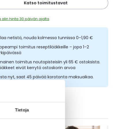
Katso toimitustavat
 alin hinta 30 päivän ajalta
ilaa netistä, nouda kolmessa tunnissa 0–1,90 €
opeampi toimitus reseptilääkkeille – jopa 1–2
rkipäivässä
lmainen toimitus noutopisteisiin yli 65 € ostoksista.
ääkkeet eivät kerrytä ostoskorin arvoa
sta nyt, saat 45 päivää korotonta maksuaikaa.
ikki Wella Professionals-tuotteet
Tietoja