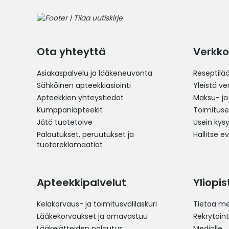
Ota yhteyttä
Verkko
Asiakaspalvelu ja lääkeneuvonta
Reseptilä
Sähköinen apteekkiasiointi
Yleistä v
Apteekkien yhteystiedot
Maksu- ja
Kumppaniapteekit
Toimitus
Jätä tuotetoive
Usein kys
Palautukset, peruutukset ja
Hallitse e
tuotereklamaatiot
Apteekkipalvelut
Yliopi
Kelakorvaus- ja toimitusvälilaskuri
Tietoa me
Lääkekorvaukset ja omavastuu
Rekrytoint
Lääkejätteiden palautus
Medialle