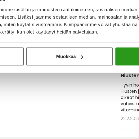
mme sisällön ja mainosten räätälöimiseen, sosiaalisen median
iseen. Lisäksi jaamme sosiaalisen median, mainosalan ja analy
, miten käytät sivustoamme. Kumppanimme voivat yhdistää näitä t
n kerätty, kun olet käyttänyt heidän palvelujaan.
Muokkaa
Hiuste
Hyvin ho
Hiusten 
oikeat h
vahvistam
vitamiine
22.2.20