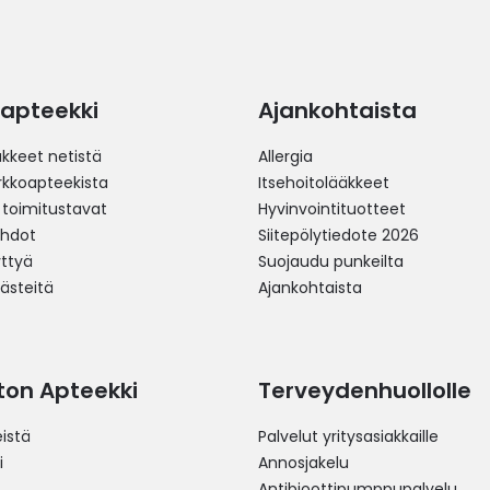
apteekki
Ajankohtaista
äkkeet netistä
Allergia
erkkoapteekista
Itsehoitolääkkeet
 toimitustavat
Hyvinvointituotteet
ehdot
Siitepölytiedote 2026
yttyä
Suojaudu punkeilta
västeitä
Ajankohtaista
ston Apteekki
Terveydenhuollolle
istä
Palvelut yritysasiakkaille
i
Annosjakelu
Antibioottipumppupalvelu