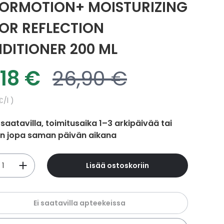
ORMOTION+ MOISTURIZING
OR REFLECTION
DITIONER 200 ML
,18 €
26,90 €
oushinta
Normaalihinta
hinta
€
/l
 saatavilla, toimitusaika 1–3 arkipäivää tai
in jopa saman päivän aikana
Lisää ostoskoriin
Ei saatavilla apteekeissa