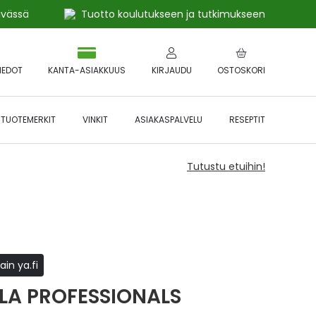
ivässä
Tuotto koulutukseen ja tutkimukseen
IEDOT
KANTA-ASIAKKUUS
KIRJAUDU
OSTOSKORI
TUOTEMERKIT
VINKIT
ASIAKASPALVELU
RESEPTIT
Tutustu etuihin!
ain ya.fi
LA PROFESSIONALS