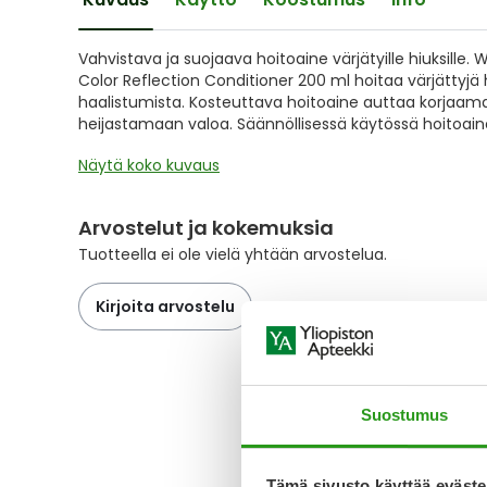
the
images
gallery
Vahvistava ja suojaava hoitoaine värjätyille hiuksille.
Color Reflection Conditioner 200 ml hoitaa värjättyjä hi
haalistumista. Kosteuttava hoitoaine auttaa korjaama
heijastamaan valoa. Säännöllisessä käytössä hoitoain
Näytä koko kuvaus
Arvostelut ja kokemuksia
Tuotteella ei ole vielä yhtään arvostelua.
Kirjoita arvostelu
Suostumus
Tämä sivusto käyttää eväste