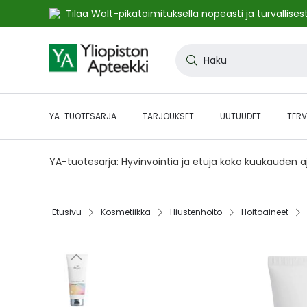
Tilaa Wolt-pikatoimituksella nopeasti ja turvallisest
Skip
to
Haku
Content
YA-TUOTESARJA
TARJOUKSET
UUTUUDET
TERV
YA-tuotesarja: Hyvinvointia ja etuja koko kuukauden 
Etusivu‎
Kosmetiikka‎
Hiustenhoito‎
Hoitoaineet‎
Skip
to
the
end