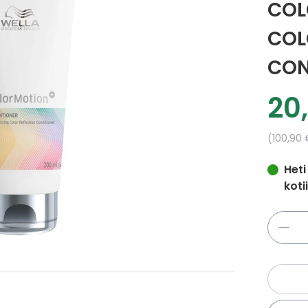
COL
COL
CON
20
Tarj
Yksikkö
100,90 
Heti
koti
Määrä