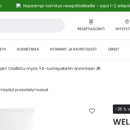
i
Nopeampi toimitus reseptilääkkeille – jopa 1–2 arkipä
RESEPTIASIOINTI
YHTEYST
EYS
KOSMETIIKKA
VITAMIINIT JA RAVINTOLISÄT
OIREET
ajan! Osallistu myös YA-tuotepaketin arvontaan 🎁
Värjätyt ja käsitellyt hiukset‎
-25 % v
WEL