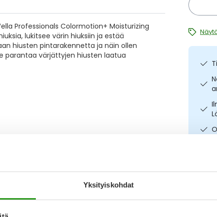
 Wella Professionals Colormotion+ Moisturizing
Näytä
uksia, lukitsee värin hiuksiin ja estää
an hiusten pintarakennetta ja näin ollen
e parantaa värjättyjen hiusten laatua
T
N
a
I
L
O
Katso ka
Yksityiskohdat
itä