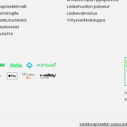
pteekkimalli
Lääkehuollon palvelut
mittajille
Lääkevalmistus
 laskutustiedot
Yritysverkkokauppa
aselosteet
utetta
L
k
Verkkoapteekin saavute