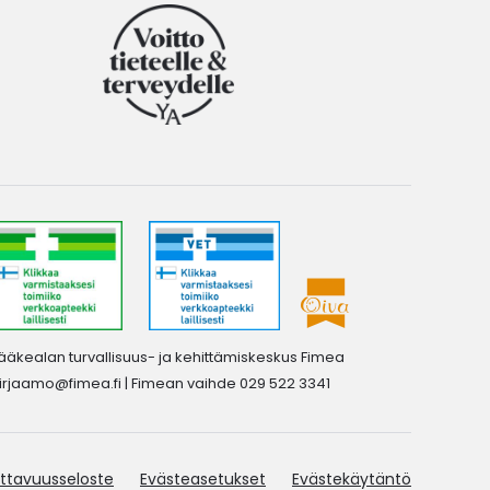
ääkealan turvallisuus- ja kehittämiskeskus Fimea
irjaamo@fimea.fi
| Fimean vaihde 029 522 3341
ttavuusseloste
Evästeasetukset
Evästekäytäntö