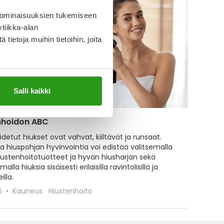
 ominaisuuksien tukemiseen
tiikka-alan
ietoja muihin tietoihin, joita
Salli kaikki
nhoidon ABC
idetut hiukset ovat vahvat, kiiltävät ja runsaat.
ja hiuspohjan hyvinvointia voi edistää valitsemalla
iustenhoitotuotteet ja hyvän hiusharjan sekä
alla hiuksia sisäisesti erilaisilla ravintolisillä ja
illa.
25
Kauneus
Hiustenhoito