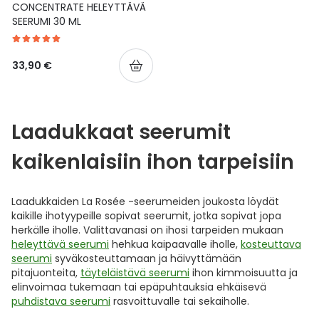
CONCENTRATE HELEYTTÄVÄ
SEERUMI 30 ML
33,90 €
Laadukkaat seerumit
kaikenlaisiin ihon tarpeisiin
Laadukkaiden La Rosée -seerumeiden joukosta löydät
kaikille ihotyypeille sopivat seerumit, jotka sopivat jopa
herkälle iholle. Valittavanasi on ihosi tarpeiden mukaan
heleyttävä seerumi
hehkua kaipaavalle iholle,
kosteuttava
seerumi
syväkosteuttamaan ja häivyttämään
pitajuonteita,
täyteläistävä seerumi
ihon kimmoisuutta ja
elinvoimaa tukemaan tai epäpuhtauksia ehkäisevä
puhdistava seerumi
rasvoittuvalle tai sekaiholle.