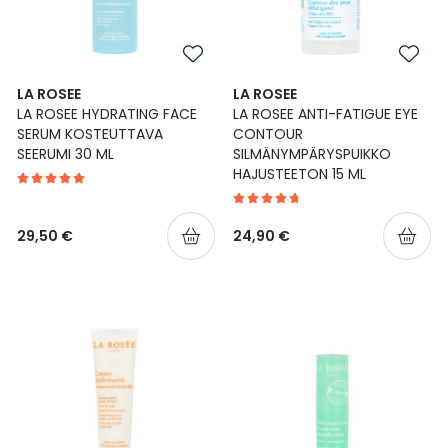
Ulkoilu
Vitamiinit
Syylät ja känsät
Uni ja mieli
YA-tuotesarja
Täit
LA ROSEE
LA ROSEE
LA ROSEE HYDRATING FACE
LA ROSEE ANTI-FATIGUE EYE
Vatsa
Ummetus
SERUM KOSTEUTTAVA
CONTOUR
SEERUMI 30 ML
SILMÄNYMPÄRYSPUIKKO
HAJUSTEETON 15 ML
Yskä
Äänen käheys
29,50 €
24,90 €