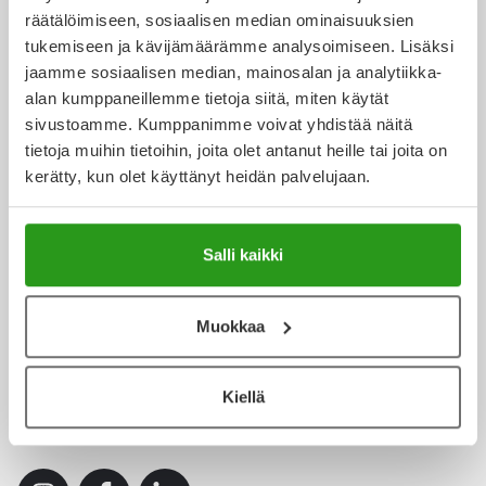
Yleis
Kanta-asiakkuus
räätälöimiseen, sosiaalisen median ominaisuuksien
tukemiseen ja kävijämäärämme analysoimiseen. Lisäksi
Lapset
Vartalon ihonhoito
Nesteytysvalmisteet
Kurkkukipu
Virts
Umme
jaamme sosiaalisen median, mainosalan ja analytiikka-
alan kumppaneillemme tietoja siitä, miten käytät
Matkailu
YA-tuotesarja
Omega-3 ja rasvahapot
Lihas- ja nivelkipu
Virts
Apteekkipalvelut
Vitam
sivustoamme. Kumppanimme voivat yhdistää näitä
tietoja muihin tietoihin, joita olet antanut heille tai joita on
Raskaus, äitiys ja vauvan hoito
Proteiini ja muut lisäravinteet
Närästys
kerätty, kun olet käyttänyt heidän palvelujaan.
Yliopiston Apteekki
Silmät, korvat ja nenä
Rauta ja rautalisät
Peräpukamat
Salli kaikki
Suunhoito
Ravitsemus
Päänsärky
Terveydenhuollolle
Muokkaa
Sydän ja verenkierto
Sinkki
Ripuli
Testit, mittarit ja laitteet
Ubikinoni - koentsyymi Q10
Suun kuivuminen
Kiellä
Sosiaalinen media
Tupakoinnin lopettaminen
Urheilu ja tarvikkeet
Syyhy