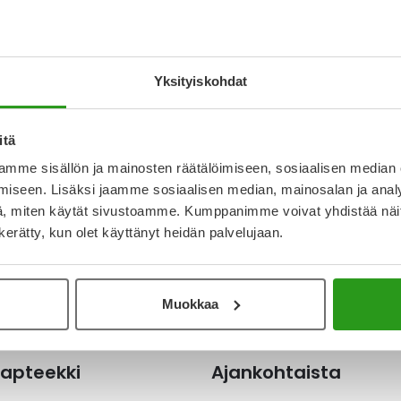
IR DISOPROXIL
 245 MG TABLETTI,
ÄLLYSTEINEN 30
Yksityiskohdat
€
itä
mme sisällön ja mainosten räätälöimiseen, sosiaalisen median
iseen. Lisäksi jaamme sosiaalisen median, mainosalan ja analy
, miten käytät sivustoamme. Kumppanimme voivat yhdistää näitä t
n kerätty, kun olet käyttänyt heidän palvelujaan.
Muokkaa
apteekki
Ajankohtaista