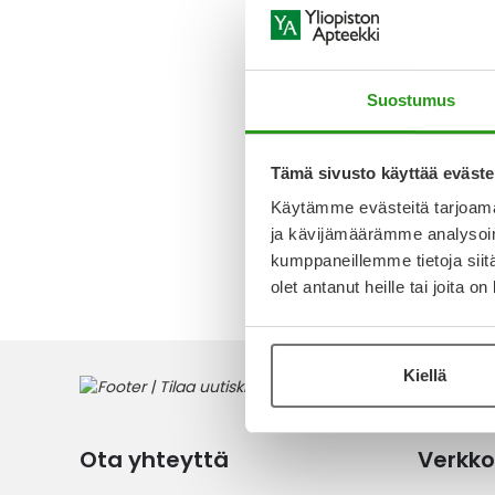
VIATRIS
TENOFOV
VIATRIS
KALVOPÄ
Suostumus
KPL
272,54 
Tämä sivusto käyttää eväste
Käytämme evästeitä tarjoama
ja kävijämäärämme analysoim
1
tuote
kumppaneillemme tietoja siitä
olet antanut heille tai joita o
Kiellä
Ota yhteyttä
Verkko