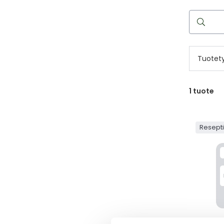
Hae
reseptilää
Tuotet
1
tuote
Resept
TENOFO