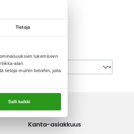
Tietoja
 ominaisuuksien tukemiseen
Järjestä
tiikka-alan
Järjestä
ietoja muihin tietoihin, joita
Salli kaikki
Kanta-asiakkuus