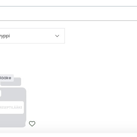
kettä
yyppi
ilääke
VIR DISOPROXIL