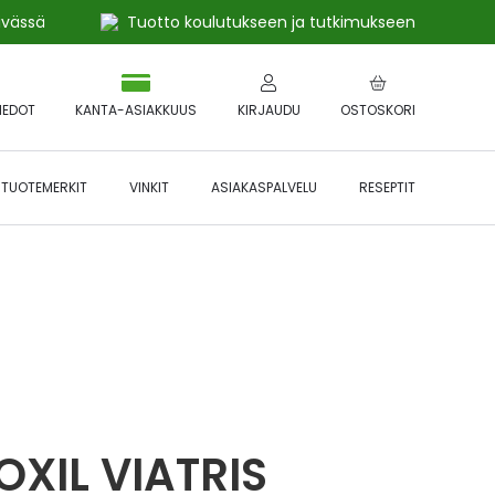
ivässä
Tuotto koulutukseen ja tutkimukseen
IEDOT
KANTA-ASIAKKUUS
KIRJAUDU
OSTOSKORI
TUOTEMERKIT
VINKIT
ASIAKASPALVELU
RESEPTIT
 🔥 *Katso tarkemmat ehdot
Hyödynnä
etu!
XIL VIATRIS