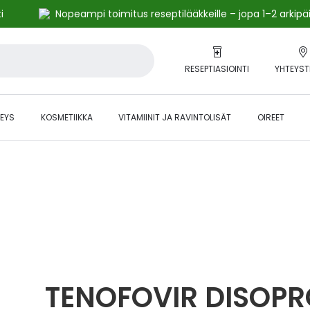
i
Nopeampi toimitus reseptilääkkeille – jopa 1–2 arkipä
RESEPTIASIOINTI
YHTEYST
EYS
KOSMETIIKKA
VITAMIINIT JA RAVINTOLISÄT
OIREET
alihintaiset tuotteet kanta-asiakkaille -24 % to klo 23.59 asti.
TENOFOVIR DISOPRO