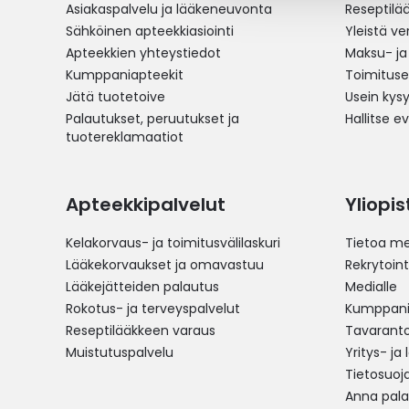
Asiakaspalvelu ja lääkeneuvonta
Reseptilä
Sähköinen apteekkiasiointi
Yleistä v
Apteekkien yhteystiedot
Maksu- ja
Kumppaniapteekit
Toimitus
Jätä tuotetoive
Usein kys
Palautukset, peruutukset ja
Hallitse e
tuotereklamaatiot
Apteekkipalvelut
Yliopi
Kelakorvaus- ja toimitusvälilaskuri
Tietoa me
Lääkekorvaukset ja omavastuu
Rekrytoint
Lääkejätteiden palautus
Medialle
Rokotus- ja terveyspalvelut
Kumppania
Reseptilääkkeen varaus
Tavarantoi
Muistutuspalvelu
Yritys- ja
Tietosuoj
Anna pala