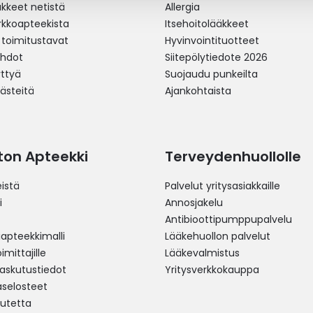
äkkeet netistä
Allergia
erkkoapteekista
Itsehoitolääkkeet
 toimitustavat
Hyvinvointituotteet
ehdot
Siitepölytiedote 2026
yttyä
Suojaudu punkeilta
västeitä
Ajankohtaista
ston Apteekki
Terveydenhuollolle
istä
Palvelut yritysasiakkaille
i
Annosjakelu
Antibioottipumppupalvelu
pteekkimalli
Lääkehuollon palvelut
mittajille
Lääkevalmistus
 laskutustiedot
Yritysverkkokauppa
aselosteet
utetta