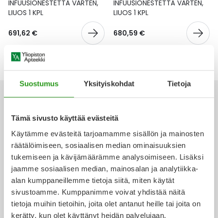
Yleis
INFUUSIONESTETTÄ VARTEN,
INFUUSIONESTETTÄ VARTEN,
LIUOS 1 KPL
LIUOS 1 KPL
Lapset
Vartalon ihonhoito
Nesteytysvalmisteet
Kurkkukipu
Virts
Umme
691,62 €
680,59 €
Matkailu
YA-tuotesarja
Omega-3 ja rasvahapot
Lihas- ja nivelkipu
Virts
Vitam
Raskaus, äitiys ja vauvan hoito
Proteiini ja muut lisäravinteet
Närästys
Suostumus
Yksityiskohdat
Tietoja
Silmät, korvat ja nenä
Rauta ja rautalisät
Peräpukamat
Tämä sivusto käyttää evästeitä
Suunhoito
Ravitsemus
Päänsärky
Käytämme evästeitä tarjoamamme sisällön ja mainosten
Ota yhteyttä
räätälöimiseen, sosiaalisen median ominaisuuksien
Sydän ja verenkierto
Sinkki
Ripuli
tukemiseen ja kävijämäärämme analysoimiseen. Lisäksi
jaamme sosiaalisen median, mainosalan ja analytiikka-
Testit, mittarit ja laitteet
Ubikinoni - koentsyymi Q10
Suun kuivuminen
alan kumppaneillemme tietoja siitä, miten käytät
Verkkoapteekki
sivustoamme. Kumppanimme voivat yhdistää näitä
Tupakoinnin lopettaminen
Urheilu ja tarvikkeet
Syyhy
tietoja muihin tietoihin, joita olet antanut heille tai joita on
kerätty, kun olet käyttänyt heidän palvelujaan.