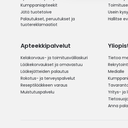
Kumppaniapteekit
Toimitus
Jätä tuotetoive
Usein kys
Palautukset, peruutukset ja
Hallitse e
tuotereklamaatiot
Apteekkipalvelut
Yliopi
Kelakorvaus- ja toimitusvälilaskuri
Tietoa me
Lääkekorvaukset ja omavastuu
Rekrytoint
Lääkejätteiden palautus
Medialle
Rokotus- ja terveyspalvelut
Kumppania
Reseptilääkkeen varaus
Tavarantoi
Muistutuspalvelu
Yritys- ja
Tietosuoj
Anna pala