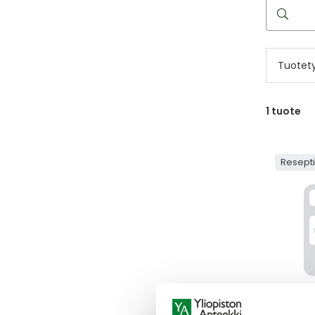
Hae
reseptilää
Tuotet
1
tuote
Resept
SPASMO
SPASMO