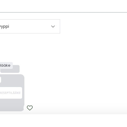
kettä
yyppi
ilääke
-LYT DEPOT
-LYT DEPOT 60