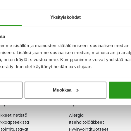
TKAPSELI, KOVA
Yksityiskohdat
itä
mme sisällön ja mainosten räätälöimiseen, sosiaalisen median
iseen. Lisäksi jaamme sosiaalisen median, mainosalan ja analy
, miten käytät sivustoamme. Kumppanimme voivat yhdistää näitä t
n kerätty, kun olet käyttänyt heidän palvelujaan.
Muokkaa
apteekki
Ajankohtaista
äkkeet netistä
Allergia
erkkoapteekista
Itsehoitolääkkeet
 toimitustavat
Hyvinvointituotteet