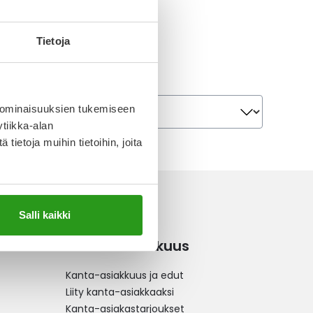
Tietoja
Järjestä
Järjestä
 ominaisuuksien tukemiseen
tiikka-alan
ietoja muihin tietoihin, joita
Salli kaikki
Kanta-asiakkuus
Kanta-asiakkuus ja edut
Liity kanta-asiakkaaksi
Kanta-asiakastarjoukset