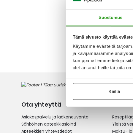
MG DEPO
30 FOL
Suostumus
32,11 €
Tämä sivusto käyttää eväste
Käytämme evästeitä tarjoama
1
tuote
ja kävijämäärämme analysoim
kumppaneillemme tietoja siitä
olet antanut heille tai joita o
Kiellä
Ota yhteyttä
Verkko
Asiakaspalvelu ja lääkeneuvonta
Reseptilä
Sähköinen apteekkiasiointi
Yleistä v
Apteekkien yhteystiedot
Maksu- ja