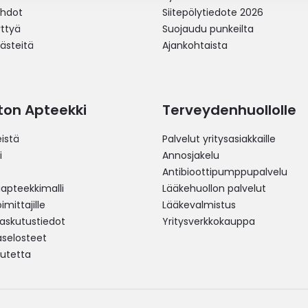
ehdot
Siitepölytiedote 2026
yttyä
Suojaudu punkeilta
västeitä
Ajankohtaista
ston Apteekki
Terveydenhuollolle
istä
Palvelut yritysasiakkaille
i
Annosjakelu
Antibioottipumppupalvelu
pteekkimalli
Lääkehuollon palvelut
mittajille
Lääkevalmistus
 laskutustiedot
Yritysverkkokauppa
aselosteet
utetta