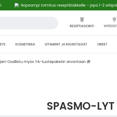
i
Nopeampi toimitus reseptilääkkeille – jopa 1–2 arkipä
RESEPTIASIOINTI
YHTEYST
EYS
KOSMETIIKKA
VITAMIINIT JA RAVINTOLISÄT
OIREET
ajan! Osallistu myös YA-tuotepaketin arvontaan 🎁
SPASMO-LYT