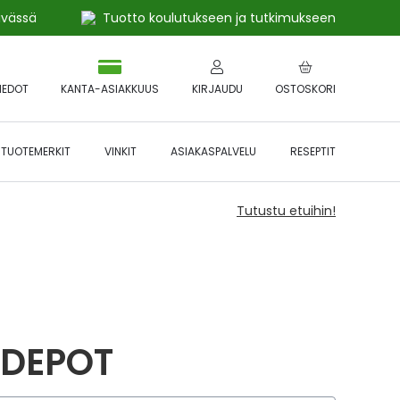
ivässä
Tuotto koulutukseen ja tutkimukseen
IEDOT
KANTA-ASIAKKUUS
KIRJAUDU
OSTOSKORI
TUOTEMERKIT
VINKIT
ASIAKASPALVELU
RESEPTIT
Tutustu etuihin!
 DEPOT