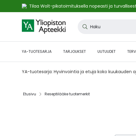
Tilaa Wolt-pikatoimituksella nopeasti ja turvallisest
Skip
to
Haku
Content
YA-TUOTESARJA
TARJOUKSET
UUTUUDET
TERV
YA-tuotesarja: Hyvinvointia ja etuja koko kuukauden 
Etusivu
Reseptilääke tuotemerkit