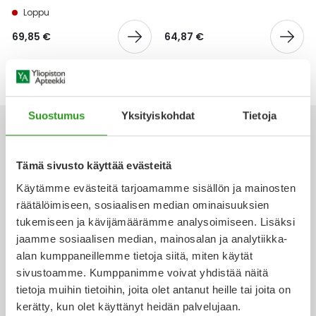
Yleis
Loppu
Lapset
Vartalon ihonhoito
Nesteytysvalmisteet
Kurkkukipu
Virts
69,85 €
64,87 €
Umme
Matkailu
YA-tuotesarja
Omega-3 ja rasvahapot
Lihas- ja nivelkipu
Virts
Vitam
Raskaus, äitiys ja vauvan hoito
Proteiini ja muut lisäravinteet
Närästys
Suostumus
Yksityiskohdat
Tietoja
Silmät, korvat ja nenä
Rauta ja rautalisät
Peräpukamat
Tämä sivusto käyttää evästeitä
Suunhoito
Ravitsemus
Päänsärky
Ota yhteyttä
Käytämme evästeitä tarjoamamme sisällön ja mainosten
räätälöimiseen, sosiaalisen median ominaisuuksien
Sydän ja verenkierto
Sinkki
Ripuli
tukemiseen ja kävijämäärämme analysoimiseen. Lisäksi
jaamme sosiaalisen median, mainosalan ja analytiikka-
Verkkoapteekki
alan kumppaneillemme tietoja siitä, miten käytät
Testit, mittarit ja laitteet
Ubikinoni - koentsyymi Q10
Suun kuivuminen
sivustoamme. Kumppanimme voivat yhdistää näitä
tietoja muihin tietoihin, joita olet antanut heille tai joita on
Tupakoinnin lopettaminen
Urheilu ja tarvikkeet
Syyhy
kerätty, kun olet käyttänyt heidän palvelujaan.