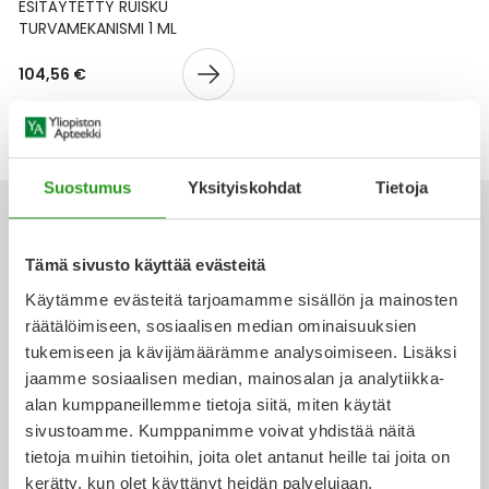
Yleis
ESITÄYTETTY RUISKU
TURVAMEKANISMI 1 ML
Lapset
Vartalon ihonhoito
Nesteytysvalmisteet
Kurkkukipu
Virts
Umme
104,56 €
Matkailu
YA-tuotesarja
Omega-3 ja rasvahapot
Lihas- ja nivelkipu
Virts
Vitam
Raskaus, äitiys ja vauvan hoito
Proteiini ja muut lisäravinteet
Närästys
Suostumus
Yksityiskohdat
Tietoja
Silmät, korvat ja nenä
Rauta ja rautalisät
Peräpukamat
Tämä sivusto käyttää evästeitä
Suunhoito
Ravitsemus
Päänsärky
Käytämme evästeitä tarjoamamme sisällön ja mainosten
Ota yhteyttä
räätälöimiseen, sosiaalisen median ominaisuuksien
Sydän ja verenkierto
Sinkki
Ripuli
tukemiseen ja kävijämäärämme analysoimiseen. Lisäksi
jaamme sosiaalisen median, mainosalan ja analytiikka-
Testit, mittarit ja laitteet
Ubikinoni - koentsyymi Q10
Suun kuivuminen
alan kumppaneillemme tietoja siitä, miten käytät
Verkkoapteekki
sivustoamme. Kumppanimme voivat yhdistää näitä
Tupakoinnin lopettaminen
Urheilu ja tarvikkeet
Syyhy
tietoja muihin tietoihin, joita olet antanut heille tai joita on
kerätty, kun olet käyttänyt heidän palvelujaan.