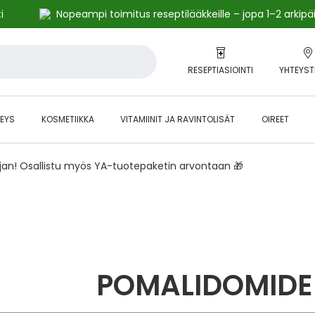
i
Nopeampi toimitus reseptilääkkeille – jopa 1–2 arkipä
RESEPTIASIOINTI
YHTEYST
EYS
KOSMETIIKKA
VITAMIINIT JA RAVINTOLISÄT
OIREET
ajan! Osallistu myös YA-tuotepaketin arvontaan 🎁
POMALIDOMIDE