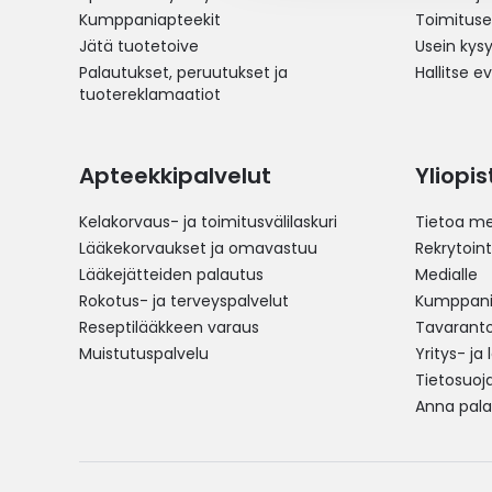
Kumppaniapteekit
Toimitus
Jätä tuotetoive
Usein kys
Palautukset, peruutukset ja
Hallitse e
tuotereklamaatiot
Apteekkipalvelut
Yliopi
Kelakorvaus- ja toimitusvälilaskuri
Tietoa me
Lääkekorvaukset ja omavastuu
Rekrytoint
Lääkejätteiden palautus
Medialle
Rokotus- ja terveyspalvelut
Kumppania
Reseptilääkkeen varaus
Tavarantoi
Muistutuspalvelu
Yritys- ja
Tietosuoj
Anna pala