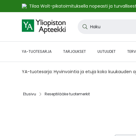
Tilaa Wolt-pikatoimituksella nopeasti ja turvallisest
Skip
to
Haku
Content
YA-TUOTESARJA
TARJOUKSET
UUTUUDET
TERV
YA-tuotesarja: Hyvinvointia ja etuja koko kuukauden 
Etusivu
Reseptilääke tuotemerkit