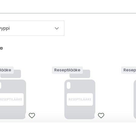
kettä
yyppi
ta
ilääke
Reseptilääke
Resep
DOMIDE ZENTIVA
POMALIDOMIDE ZENTIVA
POMAL
OMIDE ZENTIVA 2
POMALIDOMIDE ZENTIVA 4
POMALI