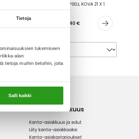
ELI, KOVA 21 X 1
MG KAPSELI, KOVA 21 X 1
FOL
Tietoja
67 €
4 399,40 €
Järjestä
Järjestä
 ominaisuuksien tukemiseen
tiikka-alan
ietoja muihin tietoihin, joita
Salli kaikki
Kanta-asiakkuus
Kanta-asiakkuus ja edut
Liity kanta-asiakkaaksi
Kanta-asiakastarjoukset