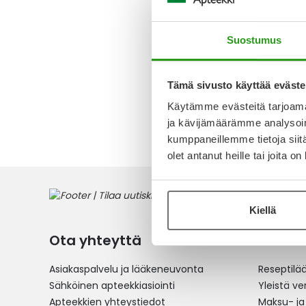
MG KAPSE
FOL
Suostumus
4 457,2
Tämä sivusto käyttää eväste
Käytämme evästeitä tarjoama
4
tuotet
ja kävijämäärämme analysoim
kumppaneillemme tietoja siitä
olet antanut heille tai joita o
Kiellä
Ota yhteyttä
Verkko
Asiakaspalvelu ja lääkeneuvonta
Reseptilä
Sähköinen apteekkiasiointi
Yleistä v
Apteekkien yhteystiedot
Maksu- ja