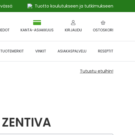
ivässä
Tuotto koulutukseen ja tutkimukseen
IEDOT
KANTA-ASIAKKUUS
KIRJAUDU
OSTOSKORI
TUOTEMERKIT
VINKIT
ASIAKASPALVELU
RESEPTIT
Tutustu etuihin!
 ZENTIVA