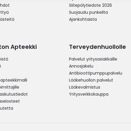
ehdot
Siitepölytiedote 2026
yttyä
Suojaudu punkeilta
västeitä
Ajankohtaista
ston Apteekki
Terveydenhuollolle
istä
Palvelut yritysasiakkaille
i
Annosjakelu
Antibioottipumppupalvelu
pteekkimalli
Lääkehuollon palvelut
mittajille
Lääkevalmistus
 laskutustiedot
Yritysverkkokauppa
aselosteet
utetta