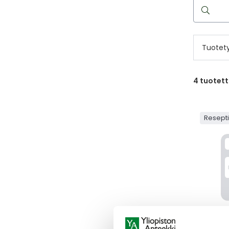
Hae
reseptilää
Tuotet
4
tuotet
Resept
POMALI
POMALID