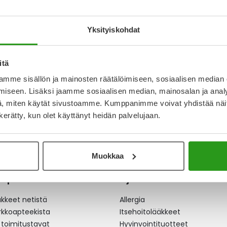
LI, KOVA 21 X 1
MG KAPSELI, KOVA 21 X 1
MG KAPS
FOL
FOL
Yksityiskohdat
8 €
4 568,51 €
4 401,
itä
mme sisällön ja mainosten räätälöimiseen, sosiaalisen median
ta
iseen. Lisäksi jaamme sosiaalisen median, mainosalan ja analy
, miten käytät sivustoamme. Kumppanimme voivat yhdistää näitä t
n kerätty, kun olet käyttänyt heidän palvelujaan.
Muokkaa
apteekki
Ajankohtaista
äkkeet netistä
Allergia
erkkoapteekista
Itsehoitolääkkeet
 toimitustavat
Hyvinvointituotteet