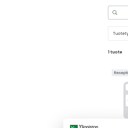
Hae
reseptilää
Tuotet
1
tuote
Resept
OXALIP