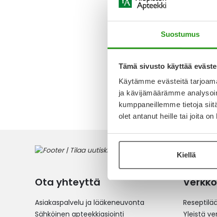
OXALIP
INFUUSI
5MG/ML
Suostumus
Alk.
24,
Tämä sivusto käyttää eväste
Käytämme evästeitä tarjoama
1
tuote
ja kävijämäärämme analysoim
kumppaneillemme tietoja siitä
olet antanut heille tai joita o
Kiellä
Ota yhteyttä
Verkko
Asiakaspalvelu ja lääkeneuvonta
Reseptilä
Sähköinen apteekkiasiointi
Yleistä v