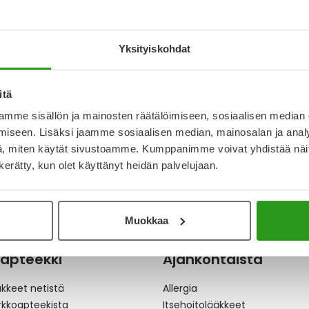
LATIN ACCORD
OKONSENTRAATTI
Yksityiskohdat
94 €
itä
mme sisällön ja mainosten räätälöimiseen, sosiaalisen median
iseen. Lisäksi jaamme sosiaalisen median, mainosalan ja analy
, miten käytät sivustoamme. Kumppanimme voivat yhdistää näitä t
n kerätty, kun olet käyttänyt heidän palvelujaan.
Muokkaa
apteekki
Ajankohtaista
äkkeet netistä
Allergia
erkkoapteekista
Itsehoitolääkkeet