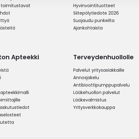
 toimitustavat
Hyvinvointituotteet
ehdot
Siitepölytiedote 2026
yttyä
Suojaudu punkeilta
västeitä
Ajankohtaista
ston Apteekki
Terveydenhuollolle
istä
Palvelut yritysasiakkaille
i
Annosjakelu
Antibioottipumppupalvelu
pteekkimalli
Lääkehuollon palvelut
mittajille
Lääkevalmistus
 laskutustiedot
Yritysverkkokauppa
aselosteet
utetta