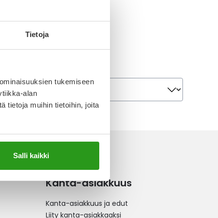
Tietoja
Järjestä
 ominaisuuksien tukemiseen
Järjestä
tiikka-alan
ietoja muihin tietoihin, joita
Salli kaikki
Kanta-asiakkuus
Kanta-asiakkuus ja edut
Liity kanta-asiakkaaksi