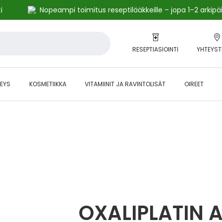
i
Nopeampi toimitus reseptilääkkeille – jopa 1–2 arkipä
RESEPTIASIOINTI
YHTEYST
EYS
KOSMETIIKKA
VITAMIINIT JA RAVINTOLISÄT
OIREET
alihintaiset tuotteet kanta-asiakkaille -24 % to klo 23.59 asti.
OXALIPLATIN