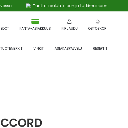
ivässä
Tuotto koulutukseen ja tutkimukseen
IEDOT
KANTA-ASIAKKUUS
KIRJAUDU
OSTOSKORI
TUOTEMERKIT
VINKIT
ASIAKASPALVELU
RESEPTIT
 🔥 *Katso tarkemmat ehdot
Hyödynnä
etu!
 ACCORD