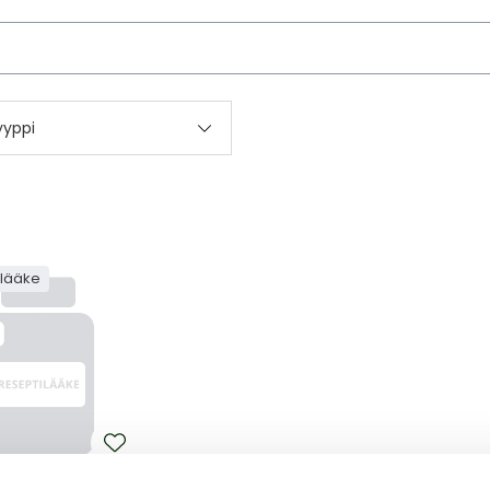
kettä
yyppi
ilääke
LATIN ACCORD