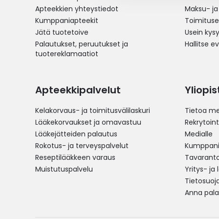
Apteekkien yhteystiedot
Maksu- ja
Kumppaniapteekit
Toimitus
Jätä tuotetoive
Usein kys
Palautukset, peruutukset ja
Hallitse e
tuotereklamaatiot
Apteekkipalvelut
Yliopi
Kelakorvaus- ja toimitusvälilaskuri
Tietoa me
Lääkekorvaukset ja omavastuu
Rekrytoint
Lääkejätteiden palautus
Medialle
Rokotus- ja terveyspalvelut
Kumppania
Reseptilääkkeen varaus
Tavarantoi
Muistutuspalvelu
Yritys- ja
Tietosuoj
Anna pala