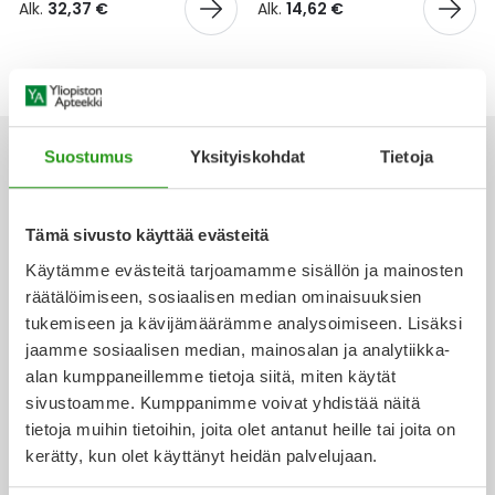
Yleis
Alk.
32,37 €
Alk.
14,62 €
Lapset
Vartalon ihonhoito
Nesteytysvalmisteet
Kurkkukipu
Virts
Umme
Matkailu
YA-tuotesarja
Omega-3 ja rasvahapot
Lihas- ja nivelkipu
Virts
Vitam
Suostumus
Yksityiskohdat
Tietoja
Raskaus, äitiys ja vauvan hoito
Proteiini ja muut lisäravinteet
Närästys
Silmät, korvat ja nenä
Rauta ja rautalisät
Peräpukamat
Tämä sivusto käyttää evästeitä
Ota yhteyttä
Käytämme evästeitä tarjoamamme sisällön ja mainosten
Suunhoito
Ravitsemus
Päänsärky
räätälöimiseen, sosiaalisen median ominaisuuksien
tukemiseen ja kävijämäärämme analysoimiseen. Lisäksi
Sydän ja verenkierto
Sinkki
Ripuli
Verkkoapteekki
jaamme sosiaalisen median, mainosalan ja analytiikka-
alan kumppaneillemme tietoja siitä, miten käytät
Testit, mittarit ja laitteet
Ubikinoni - koentsyymi Q10
Suun kuivuminen
sivustoamme. Kumppanimme voivat yhdistää näitä
tietoja muihin tietoihin, joita olet antanut heille tai joita on
Ajankohtaista
kerätty, kun olet käyttänyt heidän palvelujaan.
Tupakoinnin lopettaminen
Urheilu ja tarvikkeet
Syyhy