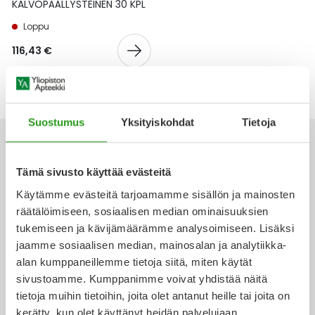
Yleis
KALVOPÄÄLLYSTEINEN 30 KPL
Loppu
Lapset
Vartalon ihonhoito
Nesteytysvalmisteet
Kurkkukipu
Virts
Umme
116,43 €
Matkailu
YA-tuotesarja
Omega-3 ja rasvahapot
Lihas- ja nivelkipu
Virts
Vitam
Raskaus, äitiys ja vauvan hoito
Proteiini ja muut lisäravinteet
Närästys
Suostumus
Yksityiskohdat
Tietoja
Silmät, korvat ja nenä
Rauta ja rautalisät
Peräpukamat
Tämä sivusto käyttää evästeitä
Suunhoito
Ravitsemus
Päänsärky
Käytämme evästeitä tarjoamamme sisällön ja mainosten
Ota yhteyttä
räätälöimiseen, sosiaalisen median ominaisuuksien
Sydän ja verenkierto
Sinkki
Ripuli
tukemiseen ja kävijämäärämme analysoimiseen. Lisäksi
jaamme sosiaalisen median, mainosalan ja analytiikka-
Testit, mittarit ja laitteet
Ubikinoni - koentsyymi Q10
Suun kuivuminen
alan kumppaneillemme tietoja siitä, miten käytät
Verkkoapteekki
sivustoamme. Kumppanimme voivat yhdistää näitä
Tupakoinnin lopettaminen
Urheilu ja tarvikkeet
Syyhy
tietoja muihin tietoihin, joita olet antanut heille tai joita on
kerätty, kun olet käyttänyt heidän palvelujaan.