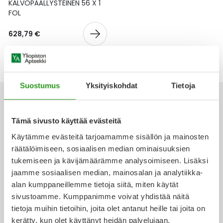
Yleis
KALVOPÄÄLLYSTEINEN 56 X 1
FOL
Lapset
Vartalon ihonhoito
Nesteytysvalmisteet
Kurkkukipu
Virts
Umme
628,79 €
Matkailu
YA-tuotesarja
Omega-3 ja rasvahapot
Lihas- ja nivelkipu
Virts
Vitam
Raskaus, äitiys ja vauvan hoito
Proteiini ja muut lisäravinteet
Närästys
Suostumus
Yksityiskohdat
Tietoja
Silmät, korvat ja nenä
Rauta ja rautalisät
Peräpukamat
Tämä sivusto käyttää evästeitä
Suunhoito
Ravitsemus
Päänsärky
Käytämme evästeitä tarjoamamme sisällön ja mainosten
Ota yhteyttä
räätälöimiseen, sosiaalisen median ominaisuuksien
Sydän ja verenkierto
Sinkki
Ripuli
tukemiseen ja kävijämäärämme analysoimiseen. Lisäksi
jaamme sosiaalisen median, mainosalan ja analytiikka-
Testit, mittarit ja laitteet
Ubikinoni - koentsyymi Q10
Suun kuivuminen
alan kumppaneillemme tietoja siitä, miten käytät
Verkkoapteekki
sivustoamme. Kumppanimme voivat yhdistää näitä
Tupakoinnin lopettaminen
Urheilu ja tarvikkeet
Syyhy
tietoja muihin tietoihin, joita olet antanut heille tai joita on
kerätty, kun olet käyttänyt heidän palvelujaan.