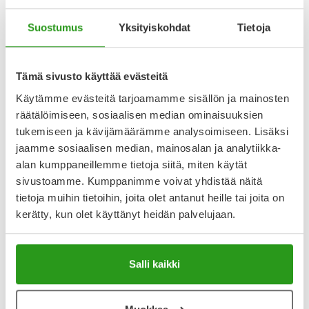
ja vähintään 16-vuotiaille nuorille, joiden paino on yli 50 kg.
Suostumus
Yksityiskohdat
Tietoja
Näytä koko kuvaus
Tämä sivusto käyttää evästeitä
Lääkkeillä ja reseptillä ostetuilla tuotteilla ei ole
palautusoikeutta.
Käytämme evästeitä tarjoamamme sisällön ja mainosten
räätälöimiseen, sosiaalisen median ominaisuuksien
tukemiseen ja kävijämäärämme analysoimiseen. Lisäksi
jaamme sosiaalisen median, mainosalan ja analytiikka-
Katso kaikki Paracetamol Ratiopharm-tuotteet
alan kumppaneillemme tietoja siitä, miten käytät
sivustoamme. Kumppanimme voivat yhdistää näitä
tietoja muihin tietoihin, joita olet antanut heille tai joita on
YA-muistuttaja
kerätty, kun olet käyttänyt heidän palvelujaan.
Muistuttajan avulla pidät huolen, että tilaat tarvitsemasi
tuotteet ajoissa, eivätkä ne lopu kesken.
Salli kaikki
Lisää tuote muistuttajaan
Lue lisää muistuttajasta