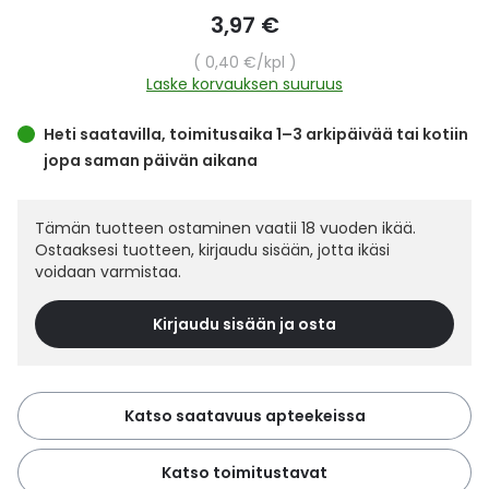
images
Yleis
3,97 €
gallery
Lapset
Vartalon ihonhoito
Nesteytysvalmisteet
Kurkkukipu
Virts
Yksikköhinta
0,40 €
/kpl
Umme
Laske korvauksen suuruus
Matkailu
YA-tuotesarja
Omega-3 ja rasvahapot
Lihas- ja nivelkipu
Virts
Vitam
Heti saatavilla, toimitusaika 1–3 arkipäivää tai kotiin
jopa saman päivän aikana
Raskaus, äitiys ja vauvan hoito
Proteiini ja muut lisäravinteet
Närästys
Silmät, korvat ja nenä
Rauta ja rautalisät
Peräpukamat
Tämän tuotteen ostaminen vaatii 18 vuoden ikää.
Ostaaksesi tuotteen, kirjaudu sisään, jotta ikäsi
voidaan varmistaa.
Suunhoito
Ravitsemus
Päänsärky
Kirjaudu sisään ja osta
Sydän ja verenkierto
Sinkki
Ripuli
Testit, mittarit ja laitteet
Ubikinoni - koentsyymi Q10
Suun kuivuminen
Katso saatavuus apteekeissa
Tupakoinnin lopettaminen
Urheilu ja tarvikkeet
Syyhy
Katso toimitustavat