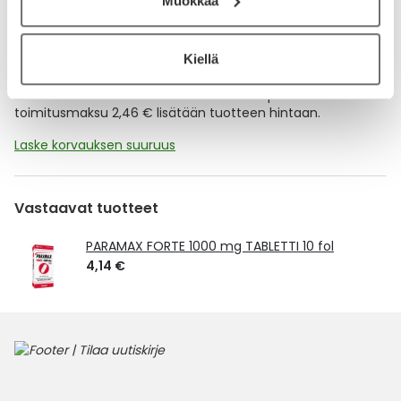
Muokkaa
Kela-korvattavuus ja reseptin toimitusmaksu
Kiellä
Tämä tuote ei ole Kela-korvattava. Reseptin
toimitusmaksu 2,46 € lisätään tuotteen hintaan.
Laske korvauksen suuruus
Vastaavat tuotteet
PARAMAX FORTE 1000 mg TABLETTI 10 fol
4,14 €