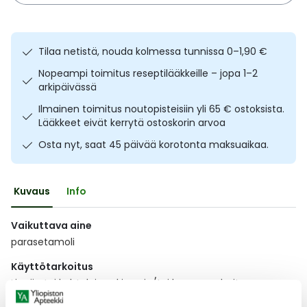
Ulkoilu
Vitamiinit
Syylät ja känsät
Tilaa netistä, nouda kolmessa tunnissa 0–1,90 €
Uni ja mieli
YA-tuotesarja
Täit
Nopeampi toimitus reseptilääkkeille – jopa 1–2
arkipäivässä
Vatsa
Ummetus
Ilmainen toimitus noutopisteisiin yli 65 € ostoksista.
Lääkkeet eivät kerrytä ostoskorin arvoa
Yskä
Osta nyt, saat 45 päivää korotonta maksuaikaa.
Äänen käheys
Kuvaus
Info
Vaikuttava aine
parasetamoli
Käyttötarkoitus
Lievän tai kohtalaisen kivun ja/tai kuumeen hoito.
Tämä lääkemuoto ja vahvuus on tarkoitettu vain aikuisille