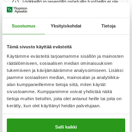
Lääkkeillä ja reseptillä ostetuilla tuotteilla ei ole
palautusoikeutta.
Suostumus
Yksityiskohdat
Tietoja
Varaa reseptilääke apteekkiin, maksa apteekissa
Tämä sivusto käyttää evästeitä
Käytämme evästeitä tarjoamamme sisällön ja mainosten
Katso kaikki OTEZLA-tuotteet
räätälöimiseen, sosiaalisen median ominaisuuksien
tukemiseen ja kävijämäärämme analysoimiseen. Lisäksi
jaamme sosiaalisen median, mainosalan ja analytiikka-
YA-muistuttaja
alan kumppaneillemme tietoja siitä, miten käytät
Muistuttajan avulla pidät huolen, että tilaat tarvitsemasi
sivustoamme. Kumppanimme voivat yhdistää näitä
tuotteet ajoissa, eivätkä ne lopu kesken.
tietoja muihin tietoihin, joita olet antanut heille tai joita on
kerätty, kun olet käyttänyt heidän palvelujaan.
Lisää tuote muistuttajaan
Lue lisää muistuttajasta
Salli kaikki