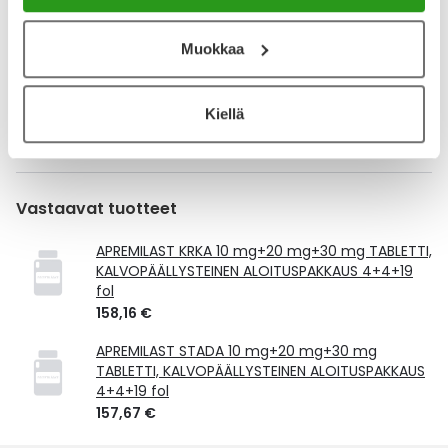
Kela-korvattavuus ja reseptin toimitusmaksu
Muokkaa
Tämä tuote ei ole Kela-korvattava. Reseptin
toimitusmaksu 2,46 € lisätään tuotteen hintaan.
Kiellä
Laske korvauksen suuruus
Vastaavat tuotteet
APREMILAST KRKA 10 mg+20 mg+30 mg TABLETTI,
KALVOPÄÄLLYSTEINEN ALOITUSPAKKAUS 4+4+19
fol
158,16 €
APREMILAST STADA 10 mg+20 mg+30 mg
TABLETTI, KALVOPÄÄLLYSTEINEN ALOITUSPAKKAUS
4+4+19 fol
157,67 €