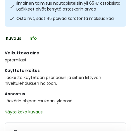
Ilmainen toimitus noutopisteisiin yli 65 € ostoksista.
Ulkoilu
Vitamiinit
Syylät ja känsät
Lääkkeet eivät kerrytä ostoskorin arvoa
Osta nyt, saat 45 päivää korotonta maksuaikaa.
Uni ja mieli
YA-tuotesarja
Täit
Vatsa
Ummetus
Kuvaus
Info
Vaikuttava aine
Yskä
apremilasti
Äänen käheys
Käyttötarkoitus
Lääkettä käytetään psoriaasin ja siihen liittyvän
niveltulehduksen hoitoon.
Annostus
Lääkärin ohjeen mukaan, yleensä
Näytä koko kuvaus