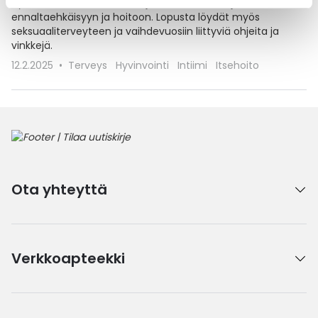
hyvinvoinnin edistämiseen ja erilaisten vaivojen
ennaltaehkäisyyn ja hoitoon. Lopusta löydät myös
seksuaaliterveyteen ja vaihdevuosiin liittyviä ohjeita ja
vinkkejä.
12.2.2025
Terveys
Hyvinvointi
Intiimi
Itsehoito
Ota yhteyttä
Verkkoapteekki