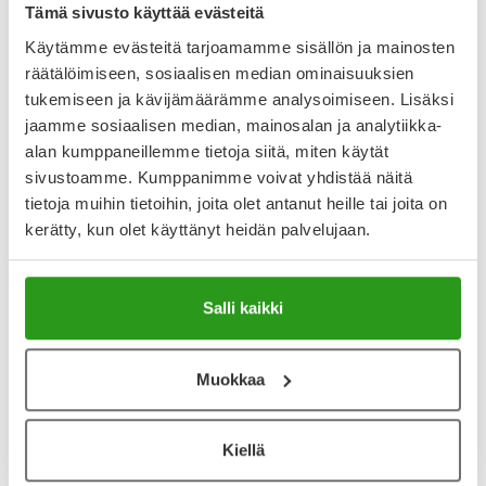
Tämä sivusto käyttää evästeitä
Kirjoita arvostelu
Käytämme evästeitä tarjoamamme sisällön ja mainosten
räätälöimiseen, sosiaalisen median ominaisuuksien
tukemiseen ja kävijämäärämme analysoimiseen. Lisäksi
Katso kaikki Nomai-tuotteet
jaamme sosiaalisen median, mainosalan ja analytiikka-
alan kumppaneillemme tietoja siitä, miten käytät
sivustoamme. Kumppanimme voivat yhdistää näitä
tietoja muihin tietoihin, joita olet antanut heille tai joita on
kerätty, kun olet käyttänyt heidän palvelujaan.
Salli kaikki
Muokkaa
Intiimialueen hyvinvointi
Kiellä
Tälle sivulle olemme koonneet vinkkejä intiimialueen