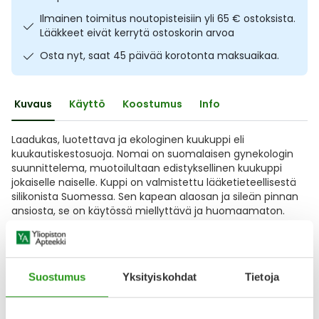
Ulkoilu
Vitamiinit
Syylät ja känsät
Ilmainen toimitus noutopisteisiin yli 65 € ostoksista.
Lääkkeet eivät kerrytä ostoskorin arvoa
Uni ja mieli
YA-tuotesarja
Täit
Osta nyt, saat 45 päivää korotonta maksuaikaa.
Vatsa
Ummetus
Kuvaus
Käyttö
Koostumus
Info
Yskä
Laadukas, luotettava ja ekologinen kuukuppi eli
kuukautiskestosuoja. Nomai on suomalaisen gynekologin
Äänen käheys
suunnittelema, muotoilultaan edistyksellinen kuukuppi
jokaiselle naiselle. Kuppi on valmistettu lääketieteellisestä
silikonista Suomessa. Sen kapean alaosan ja sileän pinnan
ansiosta, se on käytössä miellyttävä ja huomaamaton.
Kupin sileä pinta on helppo puhdistaa. Kuukuppi on
Näytä koko kuvaus
Suostumus
Yksityiskohdat
Tietoja
Arvostelut ja kokemuksia
Tuotteella ei ole vielä yhtään arvostelua.