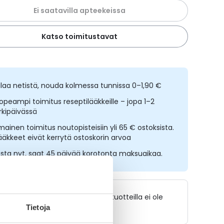
Ei saatavilla apteekeissa
Katso toimitustavat
ilaa netistä, nouda kolmessa tunnissa 0–1,90 €
opeampi toimitus reseptilääkkeille – jopa 1–2
rkipäivässä
lmainen toimitus noutopisteisiin yli 65 € ostoksista.
ääkkeet eivät kerrytä ostoskorin arvoa
sta nyt, saat 45 päivää korotonta maksuaikaa.
Lääkkeillä ja reseptillä ostetuilla tuotteilla ei ole
palautusoikeutta.
Tietoja