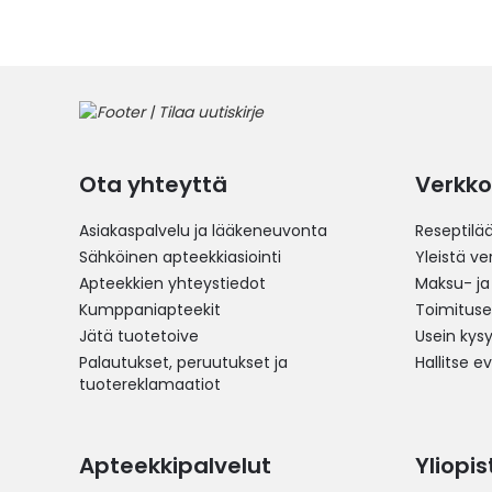
Ota yhteyttä
Verkko
Asiakaspalvelu ja lääkeneuvonta
Reseptilä
Sähköinen apteekkiasiointi
Yleistä v
Apteekkien yhteystiedot
Maksu- ja
Kumppaniapteekit
Toimitus
Jätä tuotetoive
Usein kys
Palautukset, peruutukset ja
Hallitse e
tuotereklamaatiot
Apteekkipalvelut
Yliopi