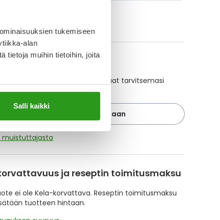
ikki Nicotinell-tuotteet
 ominaisuuksien tukemiseen
tiikka-alan
ietoja muihin tietoihin, joita
A-muistuttaja
ajan avulla pidät huolen, että tilaat tarvitsemasi
 ajoissa, eivätkä ne lopu kesken.
Salli kaikki
Lisää tuote muistuttajaan
ä muistuttajasta
korvattavuus ja reseptin toimitusmaksu
te ei ole Kela-korvattava. Reseptin toimitusmaksu
isätään tuotteen hintaan.