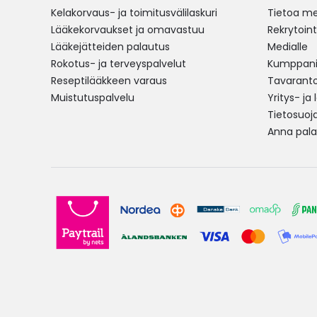
Kelakorvaus- ja toimitusvälilaskuri
Tietoa me
Lääkekorvaukset ja omavastuu
Rekrytoint
Lääkejätteiden palautus
Medialle
Rokotus- ja terveyspalvelut
Kumppania
Reseptilääkkeen varaus
Tavarantoi
Muistutuspalvelu
Yritys- ja
Tietosuoj
Anna pala