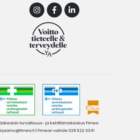
Instagram
Facebook
Linkedin
ääkealan turvallisuus- ja kehittämiskeskus Fimea
irjaamo@fimea.fi
| Fimean vaihde 029 522 3341