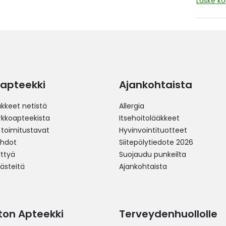
Laske k
apteekki
Ajankohtaista
äkkeet netistä
Allergia
erkkoapteekista
Itsehoitolääkkeet
 toimitustavat
Hyvinvointituotteet
ehdot
Siitepölytiedote 2026
yttyä
Suojaudu punkeilta
västeitä
Ajankohtaista
ston Apteekki
Terveydenhuollolle