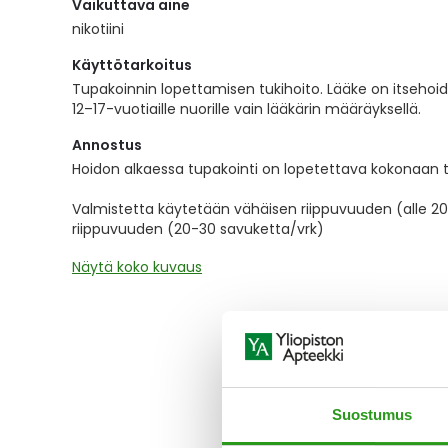
Vaikuttava aine
the
images
nikotiini
gallery
Käyttötarkoitus
Tupakoinnin lopettamisen tukihoito. Lääke on itsehoidos
12–17-vuotiaille nuorille vain lääkärin määräyksellä.
Annostus
Hoidon alkaessa tupakointi on lopetettava kokonaan t
Valmistetta käytetään vähäisen riippuvuuden (alle 20
riippuvuuden (20-30 savuketta/vrk)
Näytä koko kuvaus
Suostumus