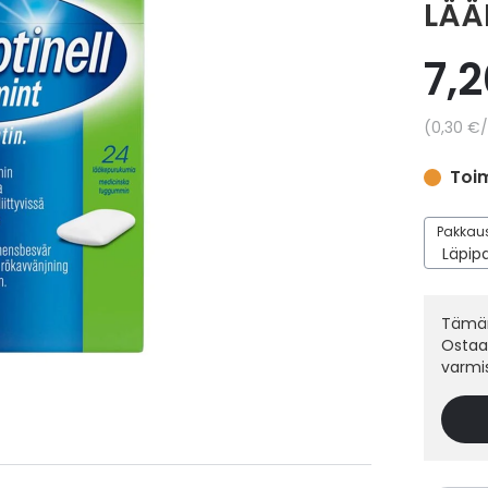
LÄÄ
7,
Yksikkö
0,30 €
/
Toim
Pakkaus
Tämän
Ostaak
varmi