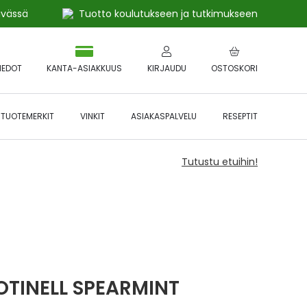
ivässä
Tuotto koulutukseen ja tutkimukseen
IEDOT
KANTA-ASIAKKUUS
KIRJAUDU
OSTOSKORI
TUOTEMERKIT
VINKIT
ASIAKASPALVELU
RESEPTIT
Tutustu etuihin!
OTINELL SPEARMINT