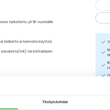
sa tarkoitettu yli 18-vuotiaille.
ai lääkettä ei kannata käyttää.
T
N
 savuketta/vrk) tai kohtalaisen
a
I
L
O
Yksityiskohdat