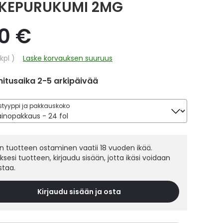
KEPURUKUMI 2MG
20 €
hinta
kpl
Laske korvauksen suuruus
itusaika 2-5 arkipäivää
tyyppi ja pakkauskoko
 tuotteen ostaminen vaatii 18 vuoden ikää.
sesi tuotteen, kirjaudu sisään, jotta ikäsi voidaan
staa.
Kirjaudu sisään ja osta