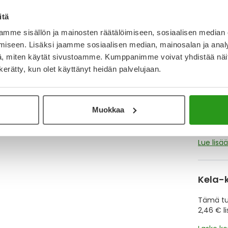
itä
Katso ka
mme sisällön ja mainosten räätälöimiseen, sosiaalisen median
iseen. Lisäksi jaamme sosiaalisen median, mainosalan ja analy
, miten käytät sivustoamme. Kumppanimme voivat yhdistää näitä t
Y
n kerätty, kun olet käyttänyt heidän palvelujaan.
Muistutt
tuotteet
Muokkaa
Lue lisä
Kela-
Tämä tuo
2,46 € l