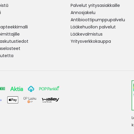
istä
Palvelut yritysasiakkaille
i
Annosjakelu
Antibioottipumppupalvelu
pteekkimalli
Lääkehuollon palvelut
mittajille
Lääkevalmistus
 laskutustiedot
Yritysverkkokauppa
aselosteet
utetta
L
k