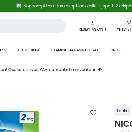
i
Nopeampi toimitus reseptilääkkeille – jopa 1–2 arkipä
RESEPTIASIOINTI
YHTEYST
EYS
KOSMETIIKKA
VITAMIINIT JA RAVINTOLISÄT
OIREET
ajan! Osallistu myös YA-tuotepaketin arvontaan 🎁
Lääke
NIC