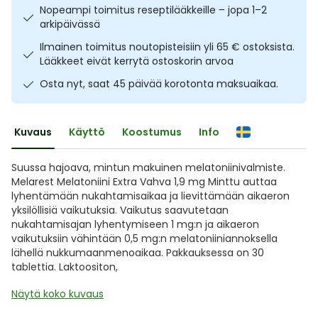
Nopeampi toimitus reseptilääkkeille – jopa 1–2
Ulkoilu
Vitamiinit
Syylät ja känsät
arkipäivässä
Ilmainen toimitus noutopisteisiin yli 65 € ostoksista.
Uni ja mieli
YA-tuotesarja
Täit
Lääkkeet eivät kerrytä ostoskorin arvoa
Osta nyt, saat 45 päivää korotonta maksuaikaa.
Vatsa
Ummetus
Yskä
Kuvaus
Käyttö
Koostumus
Info
Äänen käheys
Suussa hajoava, mintun makuinen melatoniinivalmiste.
Melarest Melatoniini Extra Vahva 1,9 mg Minttu auttaa
lyhentämään nukahtamisaikaa ja lievittämään aikaeron
yksilöllisiä vaikutuksia. Vaikutus saavutetaan
nukahtamisajan lyhentymiseen 1 mg:n ja aikaeron
vaikutuksiin vähintään 0,5 mg:n melatoniiniannoksella
lähellä nukkumaanmenoaikaa. Pakkauksessa on 30
tablettia. Laktoositon,
Näytä koko kuvaus