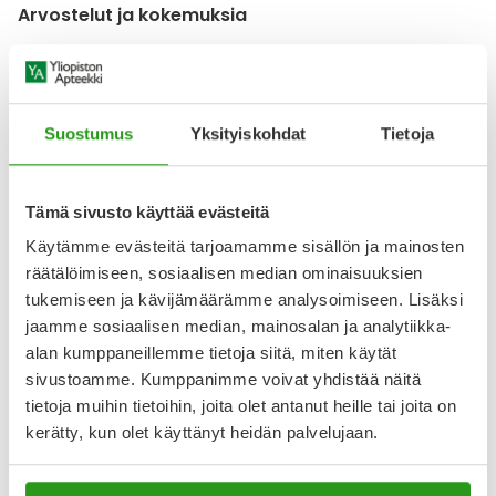
Arvostelut ja kokemuksia
4.5
Kirjoita arvostelu
2 arvostelua
Suostumus
Yksityiskohdat
Tietoja
19.1.2024
Hyvät unet
Tämä sivusto käyttää evästeitä
Toimiva pilleri.
Käytämme evästeitä tarjoamamme sisällön ja mainosten
räätälöimiseen, sosiaalisen median ominaisuuksien
22.2.2023
tukemiseen ja kävijämäärämme analysoimiseen. Lisäksi
Kohtalainen
jaamme sosiaalisen median, mainosalan ja analytiikka-
Kivan pieni ja sulaa suussa
alan kumppaneillemme tietoja siitä, miten käytät
sivustoamme. Kumppanimme voivat yhdistää näitä
tietoja muihin tietoihin, joita olet antanut heille tai joita on
kerätty, kun olet käyttänyt heidän palvelujaan.