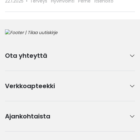
22.1.2025
Terveys
Hyvinvointi
Perhe
Itsehoito
Ota yhteyttä
Verkkoapteekki
Ajankohtaista