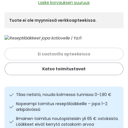
Yleis
Laske korvauksen suuruus
Lapset
Vartalon ihonhoito
Nesteytysvalmisteet
Kurkkukipu
Virts
Umme
Tuote ei ole myynnissä verkkoapteekissa.
Matkailu
YA-tuotesarja
Omega-3 ja rasvahapot
Lihas- ja nivelkipu
Virts
Vitam
Raskaus, äitiys ja vauvan hoito
Proteiini ja muut lisäravinteet
Närästys
Ei saatavilla apteekeissa
Silmät, korvat ja nenä
Rauta ja rautalisät
Peräpukamat
Katso toimitustavat
Suunhoito
Ravitsemus
Päänsärky
Sydän ja verenkierto
Sinkki
Ripuli
Tilaa netistä, nouda kolmessa tunnissa 0–1,90 €
Nopeampi toimitus reseptilääkkeille – jopa 1–2
Testit, mittarit ja laitteet
Ubikinoni - koentsyymi Q10
Suun kuivuminen
arkipäivässä
Ilmainen toimitus noutopisteisiin yli 65 € ostoksista.
Tupakoinnin lopettaminen
Urheilu ja tarvikkeet
Syyhy
Lääkkeet eivät kerrytä ostoskorin arvoa