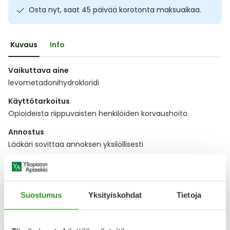
Osta nyt, saat 45 päivää korotonta maksuaikaa.
Ulkoilu
Vitamiinit
Syylät ja känsät
Uni ja mieli
YA-tuotesarja
Täit
Kuvaus
Info
Vatsa
Ummetus
Vaikuttava aine
levometadonihydrokloridi
Yskä
Käyttötarkoitus
Opioideista riippuvaisten henkilöiden korvaushoito.
Äänen käheys
Annostus
Lääkäri sovittaa annoksen yksilöllisesti
Näytä koko kuvaus
Suostumus
Yksityiskohdat
Tietoja
Lääkkeillä ja reseptillä ostetuilla tuotteilla ei ole
palautusoikeutta.