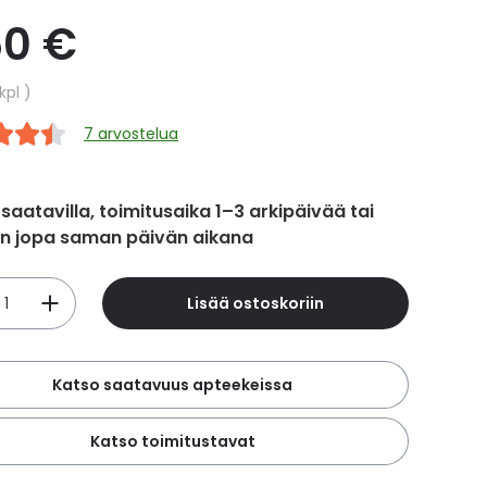
50 €
hinta
kpl
7 arvostelua
 saatavilla, toimitusaika 1–3 arkipäivää tai
in jopa saman päivän aikana
Lisää ostoskoriin
Katso saatavuus apteekeissa
Katso toimitustavat