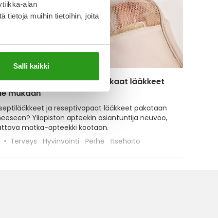
tiikka-alan
ietoja muihin tietoihin, joita
Salli kaikki
et lentokoneessa? Näin pakkaat lääkkeet
le mukaan
septilääkkeet ja reseptivapaat lääkkeet pakataan
eeseen? Yliopiston apteekin asiantuntija neuvoo,
attava matka-apteekki kootaan.
5
Terveys
Hyvinvointi
Perhe
Itsehoito