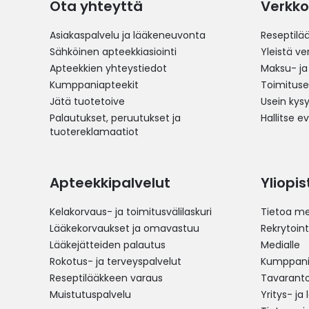
Ota yhteyttä
Verkko
Asiakaspalvelu ja lääkeneuvonta
Reseptilä
Sähköinen apteekkiasiointi
Yleistä v
Apteekkien yhteystiedot
Maksu- ja
Kumppaniapteekit
Toimitus
Jätä tuotetoive
Usein kys
Palautukset, peruutukset ja
Hallitse e
tuotereklamaatiot
Apteekkipalvelut
Yliopi
Kelakorvaus- ja toimitusvälilaskuri
Tietoa me
Lääkekorvaukset ja omavastuu
Rekrytoint
Lääkejätteiden palautus
Medialle
Rokotus- ja terveyspalvelut
Kumppania
Reseptilääkkeen varaus
Tavarantoi
Muistutuspalvelu
Yritys- ja