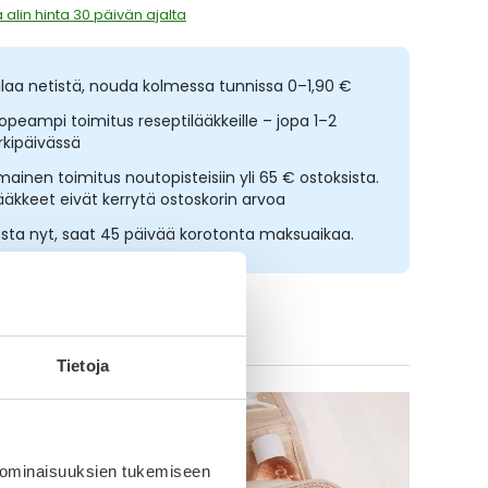
 alin hinta 30 päivän ajalta
ilaa netistä, nouda kolmessa tunnissa 0–1,90 €
opeampi toimitus reseptilääkkeille – jopa 1–2
rkipäivässä
lmainen toimitus noutopisteisiin yli 65 € ostoksista.
ääkkeet eivät kerrytä ostoskorin arvoa
sta nyt, saat 45 päivää korotonta maksuaikaa.
ikki Hansaplast-tuotteet
Tietoja
 ominaisuuksien tukemiseen