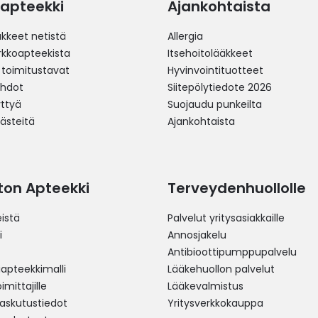
apteekki
Ajankohtaista
äkkeet netistä
Allergia
erkkoapteekista
Itsehoitolääkkeet
 toimitustavat
Hyvinvointituotteet
ehdot
Siitepölytiedote 2026
yttyä
Suojaudu punkeilta
västeitä
Ajankohtaista
ston Apteekki
Terveydenhuollolle
istä
Palvelut yritysasiakkaille
i
Annosjakelu
Antibioottipumppupalvelu
pteekkimalli
Lääkehuollon palvelut
mittajille
Lääkevalmistus
 laskutustiedot
Yritysverkkokauppa