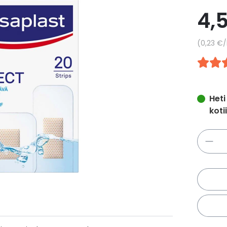
4,
Yksikkö
0,23 €
/
Heti
koti
Määrä