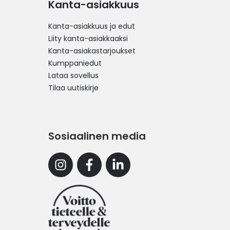
Kanta-asiakkuus
Kanta-asiakkuus ja edut
Liity kanta-asiakkaaksi
Kanta-asiakastarjoukset
Kumppaniedut
Lataa sovellus
Tilaa uutiskirje
Sosiaalinen media
Instagram
Facebook
Linkedin