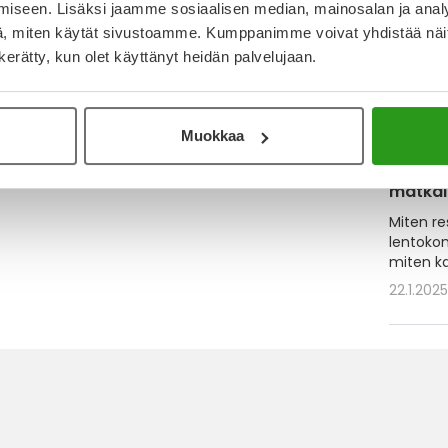
iseen. Lisäksi jaamme sosiaalisen median, mainosalan ja analy
, miten käytät sivustoamme. Kumppanimme voivat yhdistää näitä t
n kerätty, kun olet käyttänyt heidän palvelujaan.
Muokkaa
Lääkke
matkal
Miten re
lentokon
miten k
22.1.202