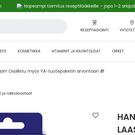
i
Nopeampi toimitus reseptilääkkeille – jopa 1–2 arkipä
RESEPTIASIOINTI
YHTEYST
EYS
KOSMETIIKKA
VITAMIINIT JA RAVINTOLISÄT
OIREET
ajan! Osallistu myös YA-tuotepaketin arvontaan 🎁
 ja rakkolaastarit‎
HAN
LAA