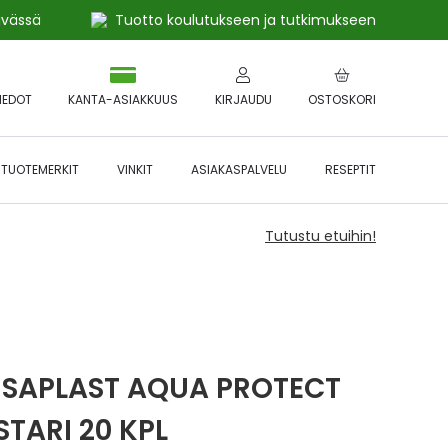
ivässä
Tuotto koulutukseen ja tutkimukseen
IEDOT
KANTA-ASIAKKUUS
KIRJAUDU
OSTOSKORI
TUOTEMERKIT
VINKIT
ASIAKASPALVELU
RESEPTIT
Tutustu etuihin!
SAPLAST AQUA PROTECT
STARI 20 KPL