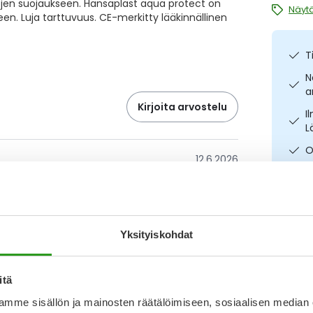
ojen suojaukseen. Hansaplast aqua protect on
Näytä
een. Luja tarttuvuus. CE-merkitty lääkinnällinen
T
N
a
Kirjoita arvostelu
I
L
O
12.6.2026
tavallisessa laastarissa!
Katso ka
Yksityiskohdat
30.4.2025
kä ole jäykkä.
itä
mme sisällön ja mainosten räätälöimiseen, sosiaalisen median