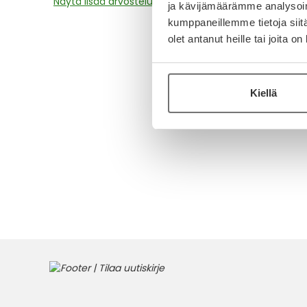
Näytä lisää arvosteluja
ja kävijämäärämme analysoim
kumppaneillemme tietoja siitä
olet antanut heille tai joita o
Kiellä