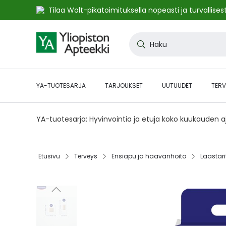
Tilaa Wolt-pikatoimituksella nopeasti ja turvallisest
Skip
to
Haku
Content
YA-TUOTESARJA
TARJOUKSET
UUTUUDET
TERV
YA-tuotesarja: Hyvinvointia ja etuja koko kuukauden 
Etusivu‎
Terveys‎
Ensiapu ja haavanhoito‎
Laastarit
Skip
to
the
end