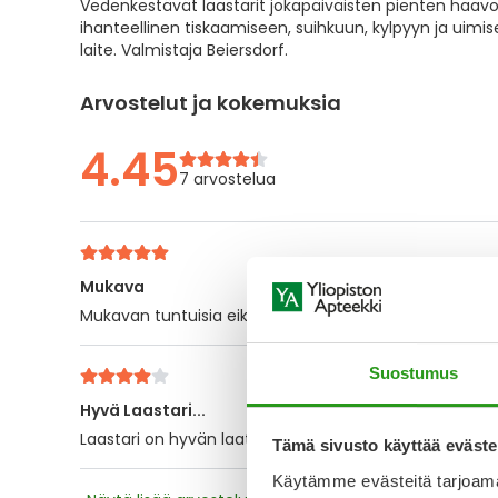
Vedenkestävät laastarit jokapäiväisten pienten haav
the
ihanteellinen tiskaamiseen, suihkuun, kylpyyn ja uimis
images
laite. Valmistaja Beiersdorf.
gallery
Arvostelut ja kokemuksia
4.45
7 arvostelua
Mukava
Mukavan tuntuisia eikä lainkaan kovaa teippiä niinkuin 
Suostumus
Hyvä Laastari...
Laastari on hyvän laatuinen, kun kestää hyvin iholla, ei
Tämä sivusto käyttää eväste
Käytämme evästeitä tarjoama