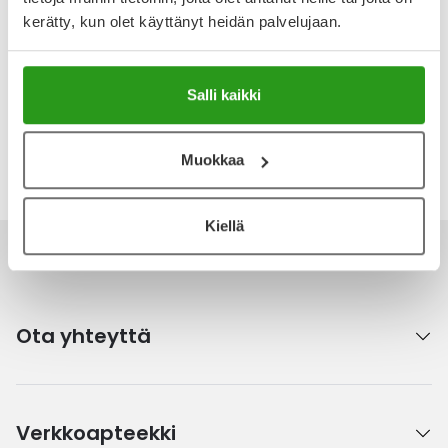
Arvostelut ja kokemuksia
kerätty, kun olet käyttänyt heidän palvelujaan.
Tuotteella ei ole vielä yhtään arvostelua.
Kirjoita arvostelu
Salli kaikki
Katso kaikki GESKE-tuotteet
Muokkaa
Kiellä
Ota yhteyttä
Verkkoapteekki