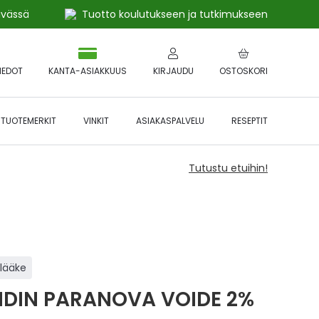
ivässä
Tuotto koulutukseen ja tutkimukseen
IEDOT
KANTA-ASIAKKUUS
KIRJAUDU
OSTOSKORI
TUOTEMERKIT
VINKIT
ASIAKASPALVELU
RESEPTIT
Tutustu etuihin!
ilääke
IDIN PARANOVA VOIDE 2%