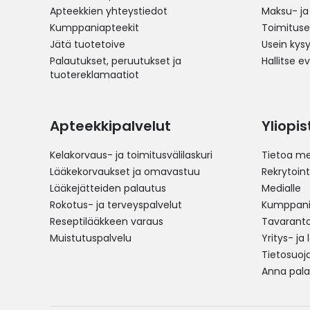
Apteekkien yhteystiedot
Maksu- ja
Kumppaniapteekit
Toimitus
Jätä tuotetoive
Usein kys
Palautukset, peruutukset ja
Hallitse e
tuotereklamaatiot
Apteekkipalvelut
Yliopi
Kelakorvaus- ja toimitusvälilaskuri
Tietoa me
Lääkekorvaukset ja omavastuu
Rekrytoint
Lääkejätteiden palautus
Medialle
Rokotus- ja terveyspalvelut
Kumppania
Reseptilääkkeen varaus
Tavarantoi
Muistutuspalvelu
Yritys- ja
Tietosuoj
Anna pala