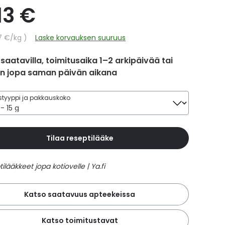
13 €
hinta
7 €
/kg
Laske korvauksen suuruus
 saatavilla, toimitusaika 1–2 arkipäivää tai
in jopa saman päivän aikana
tyyppi ja pakkauskoko
Tilaa reseptilääke
Katso saatavuus apteekeissa
Katso toimitustavat