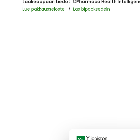
Lääkeoppaan tiedot: ©Pharmaca Health Intelligen
the
images
Lue pakkausseloste
Läs bipacksedeln
gallery