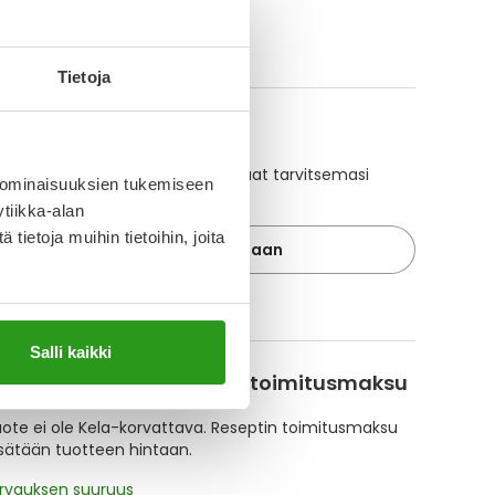
ikki FUCIDIN PARANOVA-tuotteet
Tietoja
A-muistuttaja
ajan avulla pidät huolen, että tilaat tarvitsemasi
 ominaisuuksien tukemiseen
 ajoissa, eivätkä ne lopu kesken.
tiikka-alan
ietoja muihin tietoihin, joita
Lisää tuote muistuttajaan
ä muistuttajasta
Salli kaikki
korvattavuus ja reseptin toimitusmaksu
te ei ole Kela-korvattava. Reseptin toimitusmaksu
isätään tuotteen hintaan.
orvauksen suuruus