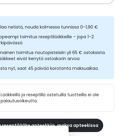
ilaa netistä, nouda kolmessa tunnissa 0–1,90 €
opeampi toimitus reseptilääkkeille – jopa 1–2
rkipäivässä
lmainen toimitus noutopisteisiin yli 65 € ostoksista.
ääkkeet eivät kerrytä ostoskorin arvoa
sta nyt, saat 45 päivää korotonta maksuaikaa.
Lääkkeillä ja reseptillä ostetuilla tuotteilla ei ole
palautusoikeutta.
 reseptilääke apteekkiin, maksa apteekissa