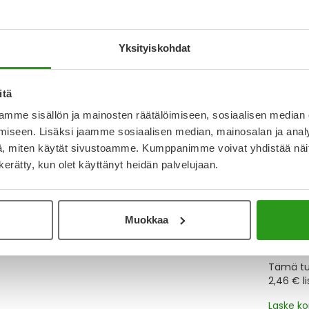
Katso ka
Yksityiskohdat
Y
itä
Muistutt
mme sisällön ja mainosten räätälöimiseen, sosiaalisen median
tuotteet
iseen. Lisäksi jaamme sosiaalisen median, mainosalan ja analy
, miten käytät sivustoamme. Kumppanimme voivat yhdistää näitä t
n kerätty, kun olet käyttänyt heidän palvelujaan.
Lue lisä
Muokkaa
Kela-
Tämä tuo
2,46 € l
Laske k