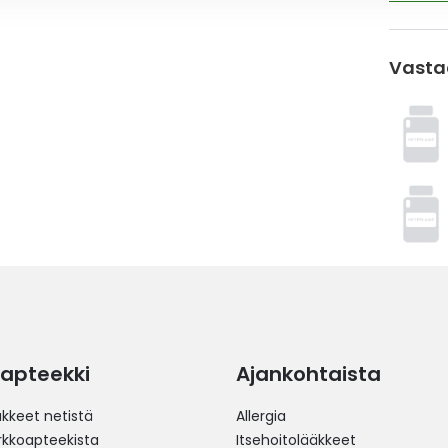
Vasta
apteekki
Ajankohtaista
äkkeet netistä
Allergia
erkkoapteekista
Itsehoitolääkkeet