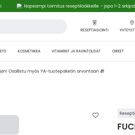
i
Nopeampi toimitus reseptilääkkeille – jopa 1–2 arkipä
RESEPTIASIOINTI
YHTEYST
EYS
KOSMETIIKKA
VITAMIINIT JA RAVINTOLISÄT
OIREET
ajan! Osallistu myös YA-tuotepaketin arvontaan 🎁
Resept
FUC