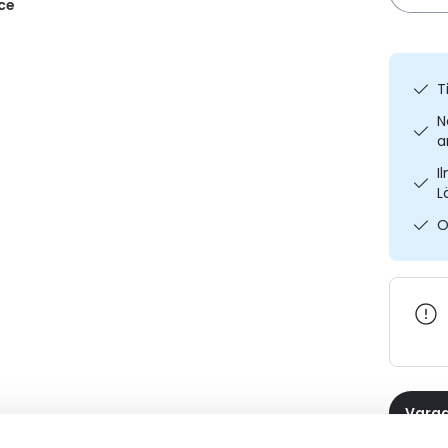
ce
T
N
a
I
L
O
Varaa