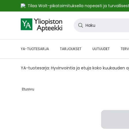
Tilaa Wolt-pikatoimituksella nopeasti ja turvallisest
Skip
to
Haku
Content
YA-TUOTESARJA
TARJOUKSET
UUTUUDET
TERV
YA-tuotesarja: Hyvinvointia ja etuja koko kuukauden 
Etusivu‎
Skip
to
the
end