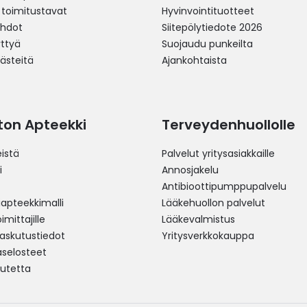
 toimitustavat
Hyvinvointituotteet
ehdot
Siitepölytiedote 2026
yttyä
Suojaudu punkeilta
västeitä
Ajankohtaista
ston Apteekki
Terveydenhuollolle
istä
Palvelut yritysasiakkaille
i
Annosjakelu
Antibioottipumppupalvelu
pteekkimalli
Lääkehuollon palvelut
mittajille
Lääkevalmistus
 laskutustiedot
Yritysverkkokauppa
aselosteet
utetta