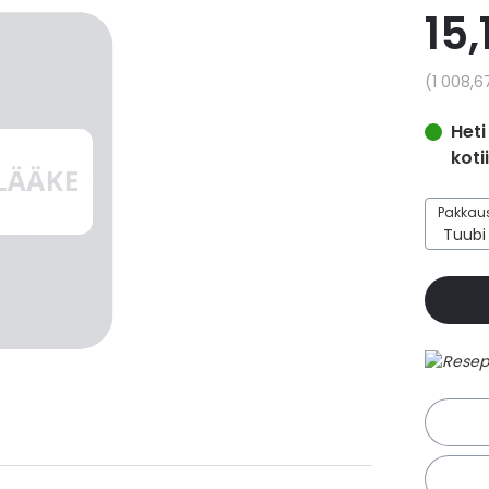
15,
Yksikkö
1 008,6
Heti
koti
Pakkaus