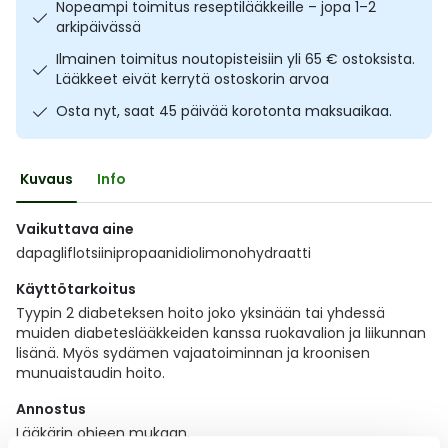
Nopeampi toimitus reseptilääkkeille – jopa 1–2
Ulkoilu
Vitamiinit
Syylät ja känsät
arkipäivässä
Ilmainen toimitus noutopisteisiin yli 65 € ostoksista.
Uni ja mieli
YA-tuotesarja
Täit
Lääkkeet eivät kerrytä ostoskorin arvoa
Osta nyt, saat 45 päivää korotonta maksuaikaa.
Vatsa
Ummetus
Kuvaus
Info
Yskä
Vaikuttava aine
Äänen käheys
dapagliflotsiinipropaanidiolimonohydraatti
Käyttötarkoitus
Tyypin 2 diabeteksen hoito joko yksinään tai yhdessä
muiden diabeteslääkkeiden kanssa ruokavalion ja liikunnan
lisänä. Myös sydämen vajaatoiminnan ja kroonisen
munuaistaudin hoito.
Annostus
Lääkärin ohjeen mukaan.