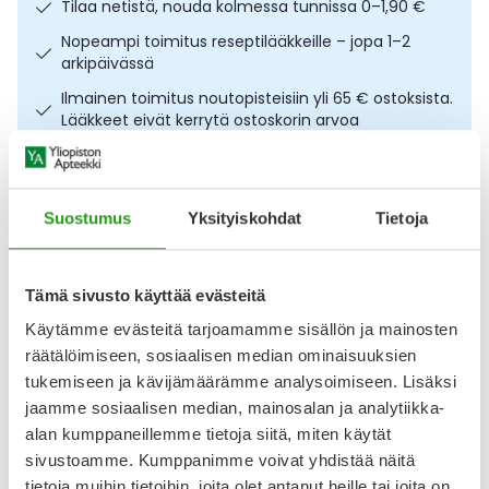
Tilaa netistä, nouda kolmessa tunnissa 0–1,90 €
Ulkoilu
Vitamiinit
Syylät ja känsät
Nopeampi toimitus reseptilääkkeille – jopa 1–2
arkipäivässä
Uni ja mieli
YA-tuotesarja
Täit
Ilmainen toimitus noutopisteisiin yli 65 € ostoksista.
Lääkkeet eivät kerrytä ostoskorin arvoa
Vatsa
Ummetus
Osta nyt, saat 45 päivää korotonta maksuaikaa.
Yskä
Suostumus
Yksityiskohdat
Tietoja
Kuvaus
Käyttö
Koostumus
Info
Äänen käheys
Käyttövalmis, täysipainoinen ravintoliuos yli 1-vuotiaille
Tämä sivusto käyttää evästeitä
lapsille. Pirtelömäinen fortini sisältää kaikki päivän aikana
tarvittavat ravintoaineet ja on tarkoitettu sairauteen
Käytämme evästeitä tarjoamamme sisällön ja mainosten
liittyvän vajaaravitsemuksen hoitoon. Valmisteessa on
räätälöimiseen, sosiaalisen median ominaisuuksien
myös kuituja, jotka tasapainottavat suoliston toimintaa.
tukemiseen ja kävijämäärämme analysoimiseen. Lisäksi
Sopii lisäravinnoksi lapsille, joilla on äkillinen lisääntynyt
jaamme sosiaalisen median, mainosalan ja analytiikka-
ravinnon tarve (mm. ripuli,
alan kumppaneillemme tietoja siitä, miten käytät
Näytä koko kuvaus
sivustoamme. Kumppanimme voivat yhdistää näitä
tietoja muihin tietoihin, joita olet antanut heille tai joita on