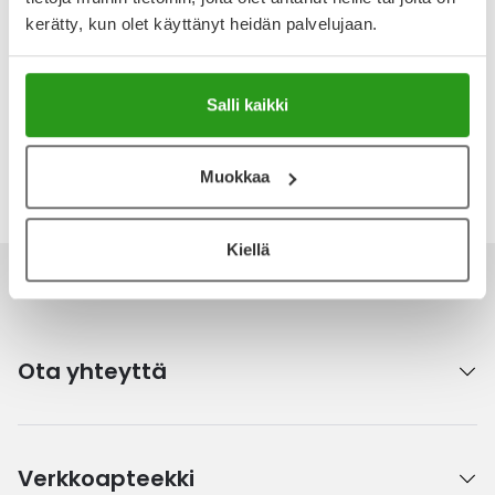
Arvostelut ja kokemuksia
kerätty, kun olet käyttänyt heidän palvelujaan.
Tuotteella ei ole vielä yhtään arvostelua.
Kirjoita arvostelu
Salli kaikki
Katso kaikki Fortini-tuotteet
Muokkaa
Kiellä
Ota yhteyttä
Verkkoapteekki