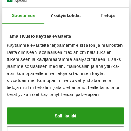
15.6.2023
Suostumus
Yksityiskohdat
Tietoja
Ensiapupakkaus
Sopivan kokoinen matkalle mukaan. Kaikki tarvittava löytyy
pakkauksesta.
Tämä sivusto käyttää evästeitä
Käytämme evästeitä tarjoamamme sisällön ja mainosten
30.12.2016
räätälöimiseen, sosiaalisen median ominaisuuksien
Hyvä
tukemiseen ja kävijämäärämme analysoimiseen. Lisäksi
-
jaamme sosiaalisen median, mainosalan ja analytiikka-
alan kumppaneillemme tietoja siitä, miten käytät
Näytä lisää arvosteluja
sivustoamme. Kumppanimme voivat yhdistää näitä
tietoja muihin tietoihin, joita olet antanut heille tai joita on
kerätty, kun olet käyttänyt heidän palvelujaan.
Katso kaikki Ensiapulaukku-tuotteet
Salli kaikki