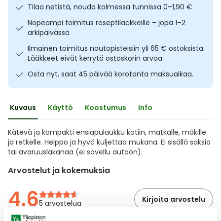
Tilaa netistä, nouda kolmessa tunnissa 0–1,90 €
Ulkoilu
Vitamiinit
Syylät ja känsät
Nopeampi toimitus reseptilääkkeille – jopa 1–2
arkipäivässä
Uni ja mieli
YA-tuotesarja
Täit
Ilmainen toimitus noutopisteisiin yli 65 € ostoksista.
Lääkkeet eivät kerrytä ostoskorin arvoa
Vatsa
Ummetus
Osta nyt, saat 45 päivää korotonta maksuaikaa.
Yskä
Kuvaus
Käyttö
Koostumus
Info
Äänen käheys
Kätevä ja kompakti ensiapulaukku kotiin, matkalle, mökille
ja retkelle. Helppo ja hyvä kuljettaa mukana. Ei sisällä saksia
tai avaruuslakanaa (ei sovellu autoon).
Arvostelut ja kokemuksia
4.6
Kirjoita arvostelu
5 arvostelua