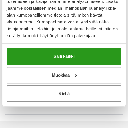
tukemiseen ja kävijämäärämme analysoimiseen. Lisäksi
jaamme sosiaalisen median, mainosalan ja analytiikka-
YA-muistuttaja
alan kumppaneillemme tietoja siitä, miten käytät
sivustoamme. Kumppanimme voivat yhdistää näitä
Muistuttajan avulla pidät huolen, että tilaat tarvitsemasi
tietoja muihin tietoihin, joita olet antanut heille tai joita on
tuotteet ajoissa, eivätkä ne lopu kesken.
kerätty, kun olet käyttänyt heidän palvelujaan.
Lisää tuote muistuttajaan
Salli kaikki
Lue lisää muistuttajasta
Muokkaa
Kela-korvattavuus ja reseptin toimitusmaksu
Tämä tuote ei ole Kela-korvattava. Reseptin
Kiellä
toimitusmaksu 2,46 € lisätään tuotteen hintaan.
Laske korvauksen suuruus