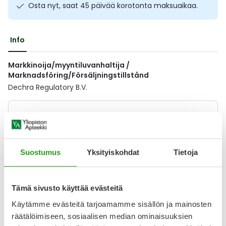
Osta nyt, saat 45 päivää korotonta maksuaikaa.
Ulkoilu
Vitamiinit
Syylät ja känsät
Uni ja mieli
YA-tuotesarja
Täit
Info
Vatsa
Ummetus
Markkinoija/myyntiluvanhaltija /
Marknadsföring/Försäljningstillstånd
Dechra Regulatory B.V.
Yskä
Lääkkeillä ja reseptillä ostetuilla tuotteilla ei ole
Äänen käheys
palautusoikeutta.
Suostumus
Yksityiskohdat
Tietoja
Varaa reseptilääke apteekkiin, maksa apteekissa
Tämä sivusto käyttää evästeitä
Käytämme evästeitä tarjoamamme sisällön ja mainosten
Katso kaikki DOXYBACTIN VET-tuotteet
räätälöimiseen, sosiaalisen median ominaisuuksien