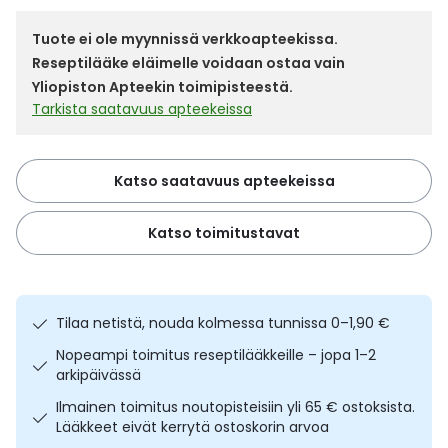
Yleis
Tuote ei ole myynnissä verkkoapteekissa.
Lapset
Vartalon ihonhoito
Nesteytysvalmisteet
Kurkkukipu
Virts
Umme
Reseptilääke eläimelle voidaan ostaa vain
Yliopiston Apteekin toimipisteestä.
Matkailu
YA-tuotesarja
Omega-3 ja rasvahapot
Lihas- ja nivelkipu
Virts
Tarkista saatavuus apteekeissa
Vitam
Raskaus, äitiys ja vauvan hoito
Proteiini ja muut lisäravinteet
Närästys
Katso saatavuus apteekeissa
Silmät, korvat ja nenä
Rauta ja rautalisät
Peräpukamat
Katso toimitustavat
Suunhoito
Ravitsemus
Päänsärky
Sydän ja verenkierto
Sinkki
Ripuli
Tilaa netistä, nouda kolmessa tunnissa 0–1,90 €
Nopeampi toimitus reseptilääkkeille – jopa 1–2
Testit, mittarit ja laitteet
Ubikinoni - koentsyymi Q10
Suun kuivuminen
arkipäivässä
Ilmainen toimitus noutopisteisiin yli 65 € ostoksista.
Tupakoinnin lopettaminen
Urheilu ja tarvikkeet
Syyhy
Lääkkeet eivät kerrytä ostoskorin arvoa